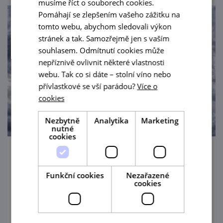
musíme říct o souborech cookies.
Pomáhají se zlepšením vašeho zážitku na
tomto webu, abychom sledovali výkon
stránek a tak. Samozřejmě jen s vaším
souhlasem. Odmítnutí cookies může
nepříznivě ovlivnit některé vlastnosti
webu. Tak co si dáte – stolní víno nebo
přívlastkové se vší parádou?
Více o
cookies
Nezbytně
Analytika
Marketing
nutné
cookies
Výstava "Tvář nové generace"
Funkční cookies
Nezařazené
9. 6. — 7. 11. '26
cookies
Vidět město Znojmo očima mladých
výtvarníků můžete během nové výstavy,