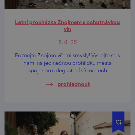
Letní procházka Znojmem s ochutnávkou
vín
6. 8. '26
Poznejte Znojmo všemi smysly! Vydejte se s
námi na jedinečnou prohlídku města
spojenou s degustací vín na těch
nejkrásnějších vyhlídkách Znojma.
prohlédnout