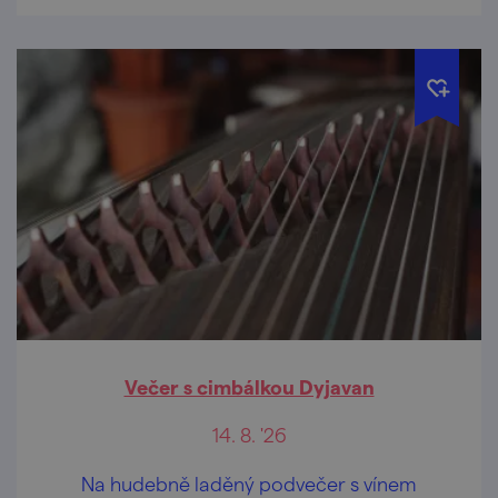
Večer s cimbálkou Dyjavan
14. 8. '26
Na hudebně laděný podvečer s vínem