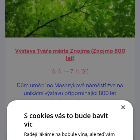
Výstava Tváře města Znojma (Znojmo 800
let)
6. 6. — 7. 11. '26
Dům umění na Masarykově náměstí zve na
unikátní výstavu připomínající 800 let
historie města.
×
S cookies vás to bude bavit
prohlédnout
víc
Raději lákáme na bobule vína, ale teď vám