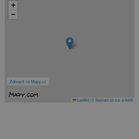
+
−
Zobrazit na Mapy.cz
Leaflet
|
© Seznam.cz a.s. a další