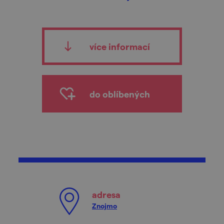
více informací
do oblíbených
adresa
Znojmo