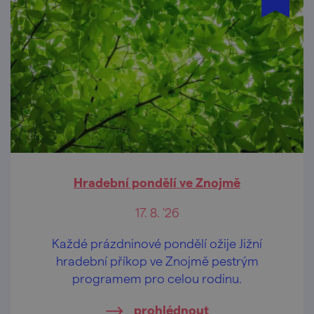
Hradební pondělí ve Znojmě
17. 8. '26
Každé prázdninové pondělí ožije Jižní
hradební příkop ve Znojmě pestrým
programem pro celou rodinu.
prohlédnout