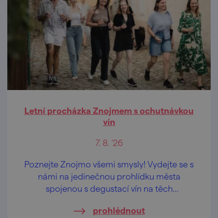
Letní procházka Znojmem s ochutnávkou
vín
7. 8. '26
Poznejte Znojmo všemi smysly! Vydejte se s
námi na jedinečnou prohlídku města
spojenou s degustací vín na těch
nejkrásnějších vyhlídkách Znojma.
prohlédnout