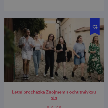
Letní procházka Znojmem s ochutnávkou
vín
8. 8. '26