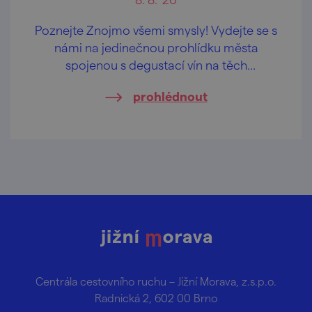
Poznejte Znojmo všemi smysly! Vydejte se s
námi na jedinečnou prohlídku města
spojenou s degustací vín na těch
nejkrásnějších vyhlídkách Znojma.
prohlédnout
Centrála cestovního ruchu – Jižní Morava, z.s.p.o.
Radnická 2, 602 00 Brno