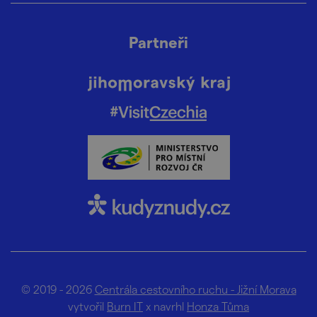
Partneři
© 2019 - 2026
Centrála cestovního ruchu - Jižní Morava
vytvořil
Burn IT
x navrhl
Honza Tůma