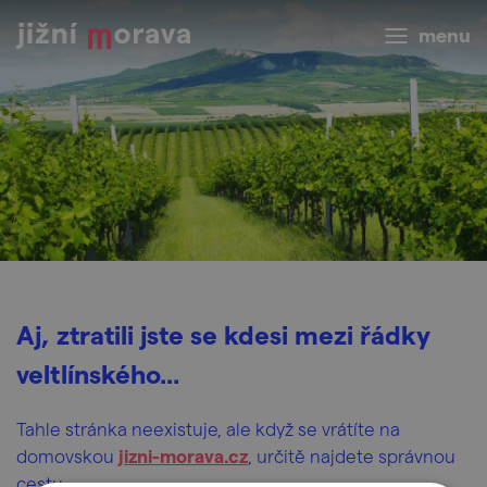
menu
Aj, ztratili jste se kdesi mezi řádky
veltlínského...
Tahle stránka neexistuje, ale když se vrátíte na
domovskou
j
izni-morava.cz
, určitě najdete správnou
cestu.