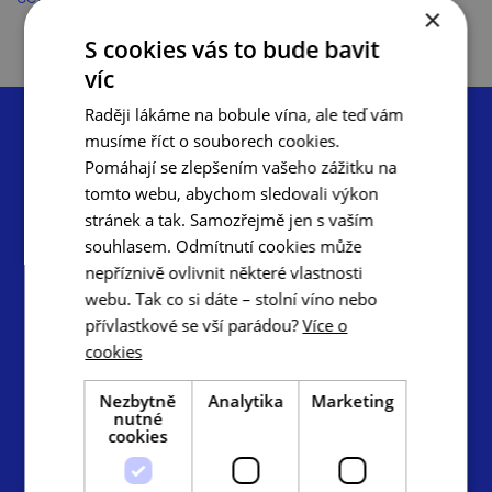
×
S cookies vás to bude bavit
víc
Raději lákáme na bobule vína, ale teď vám
musíme říct o souborech cookies.
Pomáhají se zlepšením vašeho zážitku na
tomto webu, abychom sledovali výkon
stránek a tak. Samozřejmě jen s vaším
Centrála cestovního ruchu – Jižní Morava, z.s.p.o.
souhlasem. Odmítnutí cookies může
Radnická 2, 602 00 Brno
nepříznivě ovlivnit některé vlastnosti
info@ccrjm.cz
webu. Tak co si dáte – stolní víno nebo
www.ccrjm.cz
přívlastkové se vší parádou?
Více o
cookies
Facebook
YouTube
Instagram
Nezbytně
Analytika
Marketing
Odkazy
nutné
cookies
TOP cíle