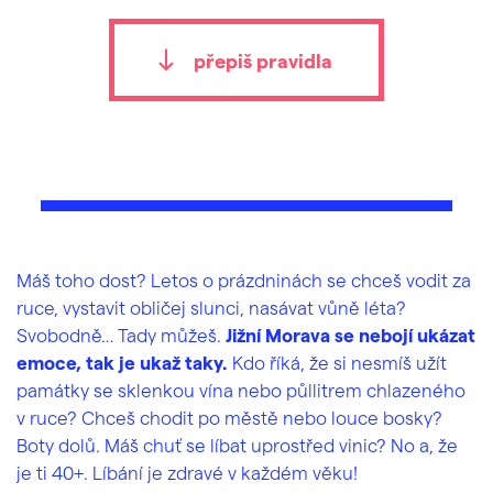
přepiš pravidla
Máš toho dost? Letos o prázdninách se chceš vodit za
ruce, vystavit obličej slunci, nasávat vůně léta?
Svobodně… Tady můžeš.
Jižní Morava se nebojí ukázat
emoce, tak je ukaž taky.
Kdo říká, že si nesmíš užít
památky se sklenkou vína nebo půllitrem chlazeného
v ruce? Chceš chodit po městě nebo louce bosky?
Boty dolů. Máš chuť se líbat uprostřed vinic? No a, že
je ti 40+. Líbání je zdravé v každém věku!