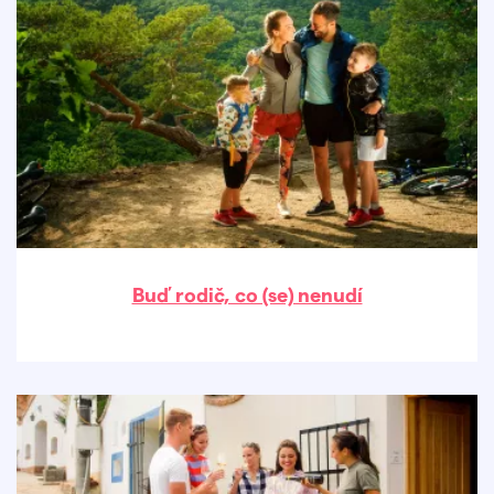
Buď rodič, co (se) nenudí