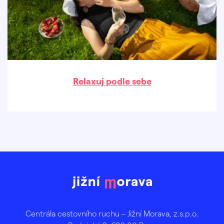
Relaxuj podle sebe
Centrála cestovního ruchu – Jižní Morava, z.s.p.o.