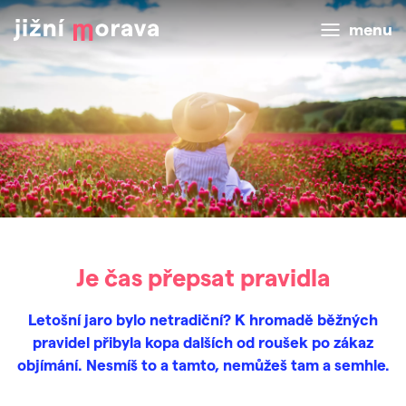
menu
Je čas přepsat pravidla
Letošní jaro bylo netradiční? K hromadě běžných
pravidel přibyla kopa dalších od roušek po zákaz
objímání. Nesmíš to a tamto, nemůžeš tam a semhle.