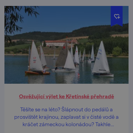
Osvěžující výlet ke Křetínské přehradě
Těšíte se na léto? Šlápnout do pedálů a
prosvištět krajinou, zaplavat si v čisté vodě a
kráčet zámeckou kolonádou? Takhle
pestrou nabídku servírují u Křetínky.