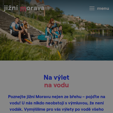
menu
Na výlet
na vodu
Poznejte jižní Moravu nejen ze břehu – pojďte na
vodu! U nás nikdo neobstojí s výmluvou, že není
vodák. Vymýšlíme pro vás výlety po vodě všeho