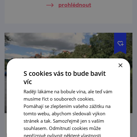
prohlédnout
×
S cookies vás to bude bavit
víc
Raději lákáme na bobule vína, ale teď vám
musíme říct o souborech cookies.
Pomáhají se zlepšením vašeho zážitku na
tomto webu, abychom sledovali výkon
stránek a tak. Samozřejmě jen s vaším
Za vodáckými zážitky mírnou Dyjí
souhlasem. Odmítnutí cookies může
nepříznivě ovlivnit některé vlastnosti