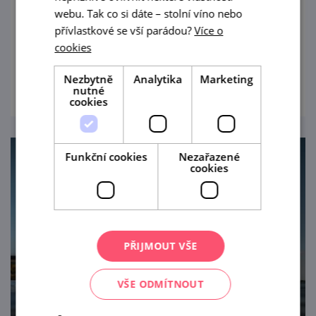
Pro rodiny s dětmi, začátečníky i pro
webu. Tak co si dáte – stolní víno nebo
zkušené vodáky hledající klidné a bezpečné
přívlastkové se vší parádou?
Více o
vody. Řeka Dyje má každému co nabídnout.
cookies
prohlédnout
Nezbytně
Analytika
Marketing
nutné
cookies
Funkční cookies
Nezařazené
cookies
PŘIJMOUT VŠE
VŠE ODMÍTNOUT