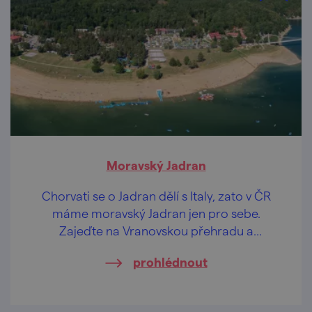
Moravský Jadran
Chorvati se o Jadran dělí s Italy, zato v ČR
máme moravský Jadran jen pro sebe.
Zajeďte na Vranovskou přehradu a
přezdívku pochopíte. Plus to nádherné okolí
prohlédnout
národního parku Podyjí...