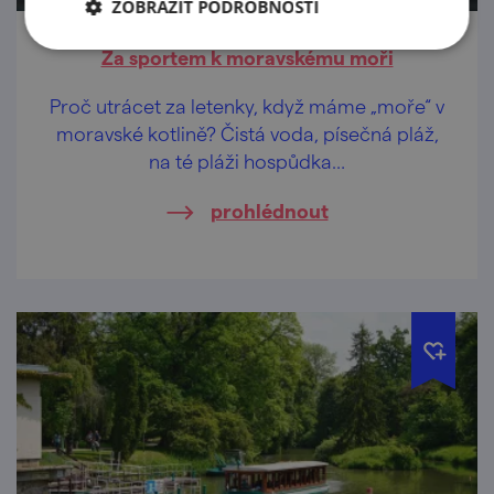
ZOBRAZIT PODROBNOSTI
Za sportem k moravskému moři
Proč utrácet za letenky, když máme „moře“ v
moravské kotlině? Čistá voda, písečná pláž,
na té pláži hospůdka…
prohlédnout