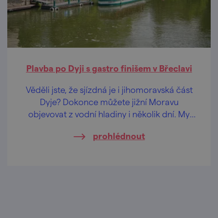
Plavba po Dyji s gastro finišem v Břeclavi
Věděli jste, že sjízdná je i jihomoravská část
Dyje? Dokonce můžete jižní Moravu
objevovat z vodní hladiny i několik dní. My
vás seznámíme s úsekem z Lednice do
prohlédnout
Břeclavi, kde budete finišovat parádními
gastro zážitky!