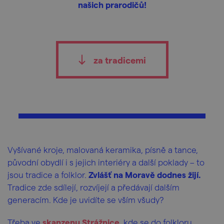
našich prarodičů!
za tradicemi
Vyšívané kroje, malovaná keramika, písně a tance,
původní obydlí i s jejich interiéry a další poklady – to
jsou tradice a folklor.
Zvlášť na Moravě dodnes žijí.
Tradice zde sdílejí, rozvíjejí a předávají dalším
generacím. Kde je uvidíte se vším všudy?
Třeba ve
skanzenu Strážnice
, kde se do folkloru