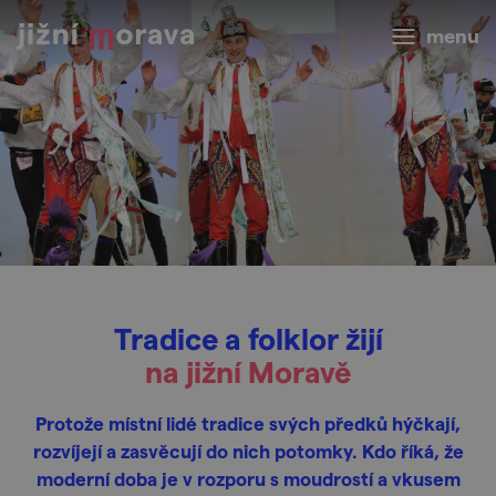
menu
Tradice a folklor žijí
na jižní Moravě
Protože místní lidé tradice svých předků hýčkají,
rozvíjejí a zasvěcují do nich potomky. Kdo říká, že
moderní doba je v rozporu s moudrostí a vkusem