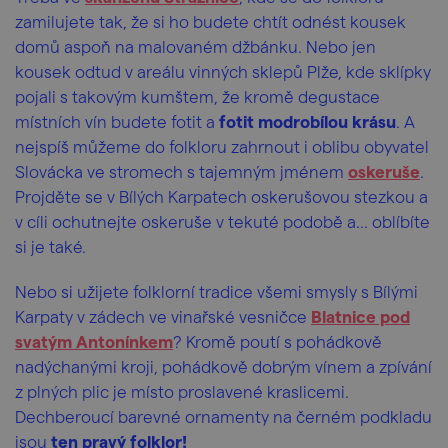
zamilujete tak, že si ho budete chtít odnést kousek
domů aspoň na malovaném džbánku. Nebo jen
kousek odtud v areálu vinných sklepů Plže, kde sklípky
pojali s takovým kumštem, že kromě degustace
místních vín budete fotit a
fotit modrobílou krásu
. A
nejspíš můžeme do folkloru zahrnout i oblibu obyvatel
Slovácka ve stromech s tajemným jménem
oskeruše
.
Projděte se v Bílých Karpatech oskerušovou stezkou a
v cíli ochutnejte oskeruše v tekuté podobě a... oblíbíte
si je také.
Nebo si užijete folklorní tradice všemi smysly s Bílými
Karpaty v zádech ve vinařské vesničce
Blatnice pod
svatým Antonínkem
? Kromě poutí s pohádkově
nadýchanými kroji, pohádkově dobrým vínem a zpívání
z plných plic je místo proslavené kraslicemi.
Dechberoucí barevné ornamenty na černém podkladu
jsou
ten pravý folklor!