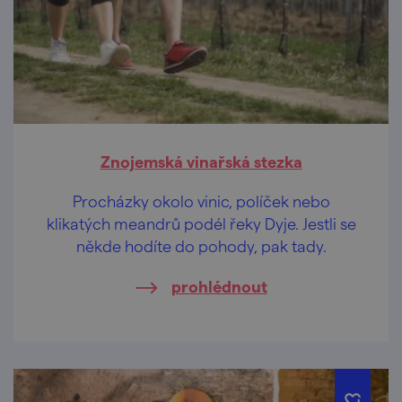
Znojemská vinařská stezka
Procházky okolo vinic, políček nebo
klikatých meandrů podél řeky Dyje. Jestli se
někde hodíte do pohody, pak tady.
prohlédnout