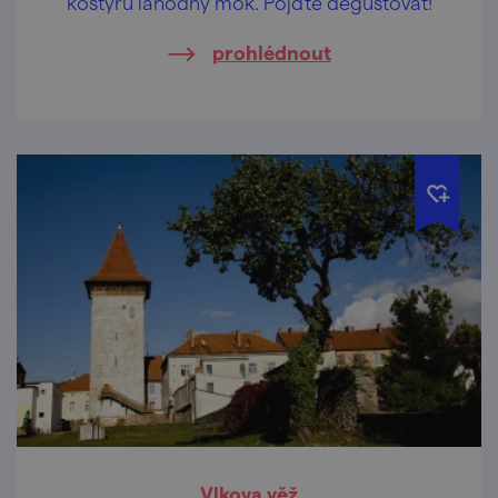
koštýřů lahodný mok. Pojďte degustovat!
prohlédnout
Vlkova věž