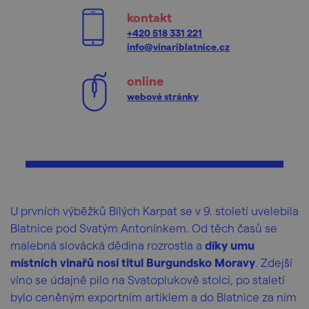
kontakt
+420 518 331 221
info@vinariblatnice.cz
online
webové stránky
U prvních výběžků Bílých Karpat se v 9. století uvelebila
Blatnice pod Svatým Antonínkem. Od těch časů se
malebná slovácká dědina rozrostla a
díky umu
místních vinařů nosí titul Burgundsko Moravy
. Zdejší
víno se údajně pilo na Svatoplukově stolci, po staletí
bylo ceněným exportním artiklem a do Blatnice za ním