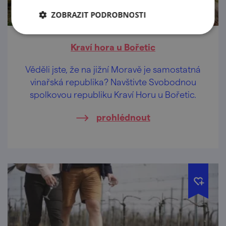
ZOBRAZIT PODROBNOSTI
Kraví hora u Bořetic
Věděli jste, že na jižní Moravě je samostatná
vinařská republika? Navštivte Svobodnou
spolkovou republiku Kraví Horu u Bořetic.
prohlédnout