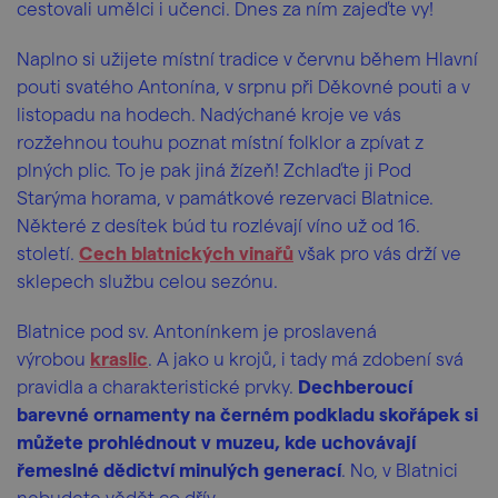
cestovali umělci i učenci. Dnes za ním zajeďte vy!
Naplno si užijete místní tradice v červnu během Hlavní
pouti svatého Antonína, v srpnu při Děkovné pouti a v
listopadu na hodech. Nadýchané kroje ve vás
rozžehnou touhu poznat místní folklor a zpívat z
plných plic. To je pak jiná žízeň! Zchlaďte ji Pod
Starýma horama, v památkové rezervaci Blatnice.
Některé z desítek búd tu rozlévají víno už od 16.
století.
Cech blatnických vinařů
však pro vás drží ve
sklepech službu celou sezónu.
Blatnice pod sv. Antonínkem je proslavená
výrobou
kraslic
. A jako u krojů, i tady má zdobení svá
pravidla a charakteristické prvky.
Dechberoucí
barevné ornamenty na černém podkladu skořápek si
můžete prohlédnout v muzeu, kde uchovávají
řemeslné dědictví minulých generací
. No, v Blatnici
nebudete vědět co dřív...