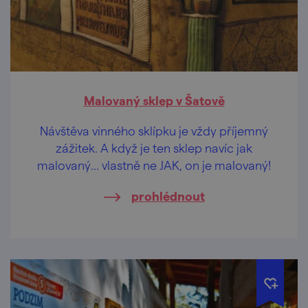
Malovaný sklep v Šatově
Návštěva vinného sklípku je vždy příjemný
zážitek. A když je ten sklep navíc jak
malovaný… vlastně ne JAK, on je malovaný!
prohlédnout