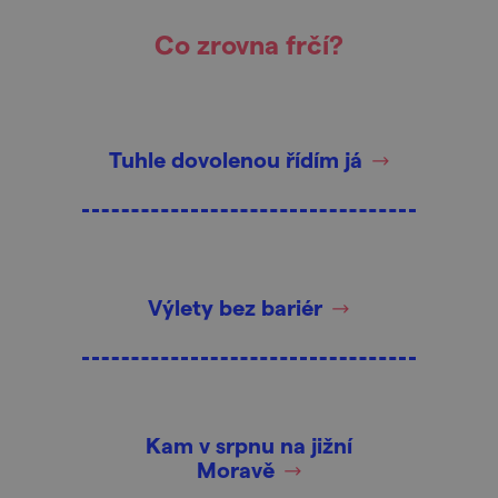
Co zrovna frčí?
Tuhle dovolenou řídím já
Výlety bez bariér
Kam v srpnu na jižní
Moravě