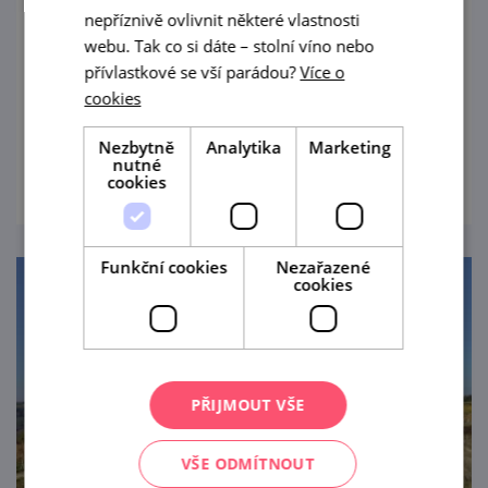
Areál vinných sklepů Plže
nepříznivě ovlivnit některé vlastnosti
webu. Tak co si dáte – stolní víno nebo
Tak nádherně bílomodré jako sklípky Plže
přívlastkové se vší parádou?
Více o
jsou snad jen stavby na řeckém ostrově
cookies
Santorini...
Nezbytně
Analytika
Marketing
prohlédnout
nutné
cookies
Funkční cookies
Nezařazené
cookies
PŘIJMOUT VŠE
VŠE ODMÍTNOUT