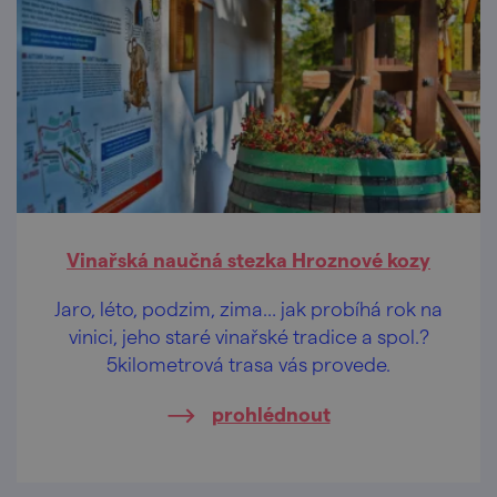
Vinařská naučná stezka Hroznové kozy
Jaro, léto, podzim, zima… jak probíhá rok na
vinici, jeho staré vinařské tradice a spol.?
5kilometrová trasa vás provede.
prohlédnout