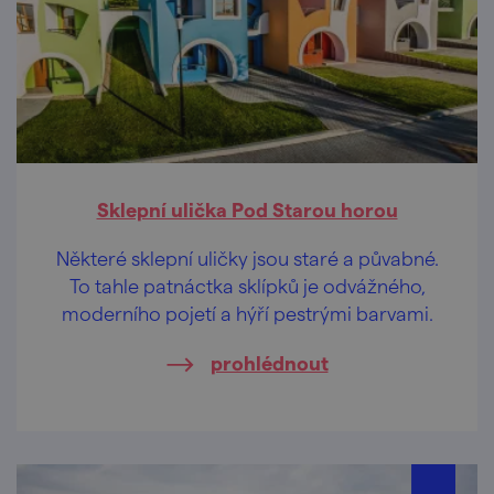
Sklepní ulička Pod Starou horou
Některé sklepní uličky jsou staré a půvabné.
To tahle patnáctka sklípků je odvážného,
moderního pojetí a hýří pestrými barvami.
prohlédnout