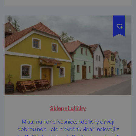
Sklepní uličky
Místa na konci vesnice, kde lišky dávají
dobrou noc… ale hlavně tu vinaři nalévají z