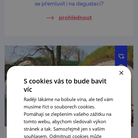
se přemluvit i na degustaci?
prohlédnout
×
S cookies vás to bude bavit
víc
Raději lákáme na bobule vína, ale teď vám
musíme říct o souborech cookies.
Pomáhají se zlepšením vašeho zážitku na
tomto webu, abychom sledovali výkon
stránek a tak. Samozřejmě jen s vaším
souhlasem. Odmítnutí cookies může