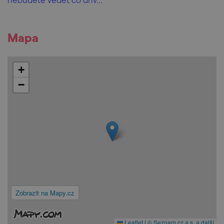
Mapa
+
−
Zobrazit na Mapy.cz
Leaflet
|
© Seznam.cz a.s. a další