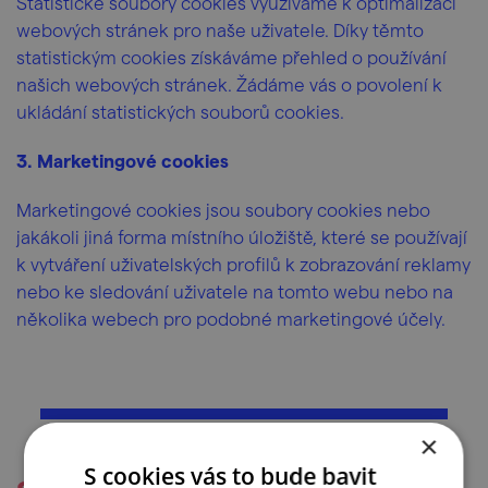
Statistické soubory cookies využíváme k optimalizaci
webových stránek pro naše uživatele. Díky těmto
statistickým cookies získáváme přehled o používání
našich webových stránek. Žádáme vás o povolení k
ukládání statistických souborů cookies.
3. Marketingové cookies
Marketingové cookies jsou soubory cookies nebo
jakákoli jiná forma místního úložiště, které se používají
k vytváření uživatelských profilů k zobrazování reklamy
nebo ke sledování uživatele na tomto webu nebo na
několika webech pro podobné marketingové účely.
×
S cookies vás to bude bavit