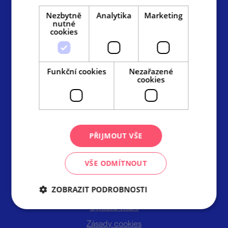
Radnická 2, 602 00 Brno
Nezbytně
Analytika
Marketing
info@ccrjm.cz
nutné
cookies
www.ccrjm.cz
Facebook
YouTube
Instagram
Funkční cookies
Nezařazené
Odkazy
cookies
TOP cíle
Ke stažení
PŘIJMOUT VŠE
Fotobanka
Informační centra
VŠE ODMÍTNOUT
Tiskové zprávy
ZOBRAZIT PODROBNOSTI
Ubytování na jižní Moravě
Cyklisté vítáni
Zásady cookies