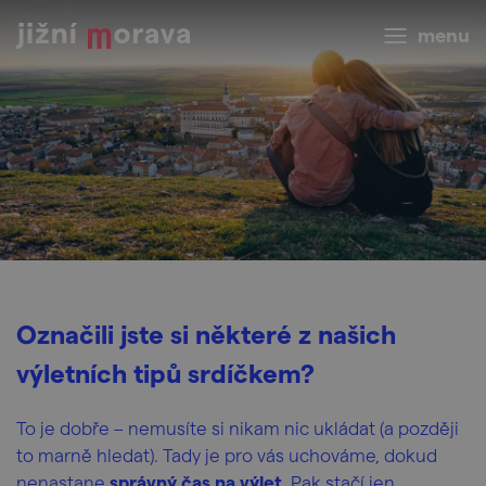
menu
Označili jste si některé z našich
výletních tipů srdíčkem?
To je dobře – nemusíte si nikam nic ukládat (a později
to marně hledat). Tady je pro vás uchováme, dokud
nenastane
správný čas na výlet
. Pak stačí jen