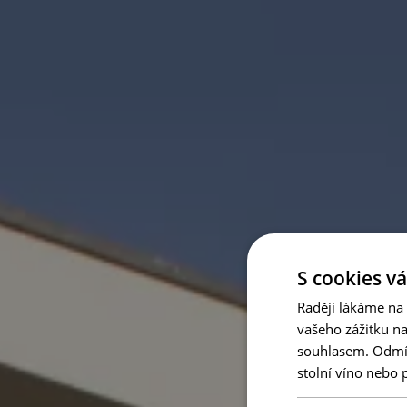
S cookies vá
Raději lákáme na
vašeho zážitku n
souhlasem. Odmítn
stolní víno nebo 