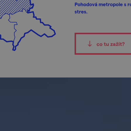
Pohodová metropole s r
stres.
co tu zažít?