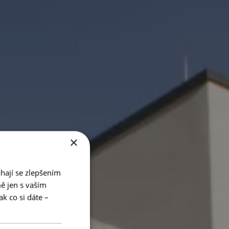
×
hají se zlepšením
ě jen s vaším
k co si dáte –