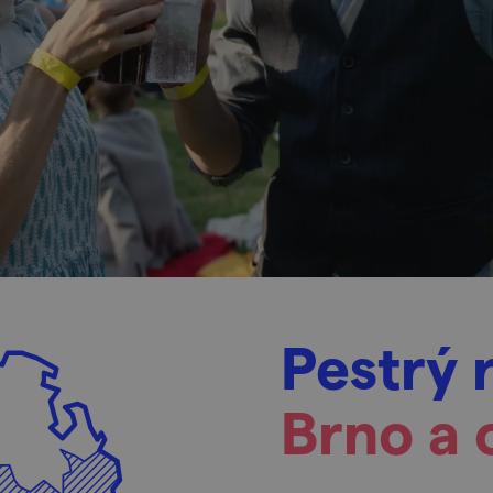
Pestrý 
Brno a 