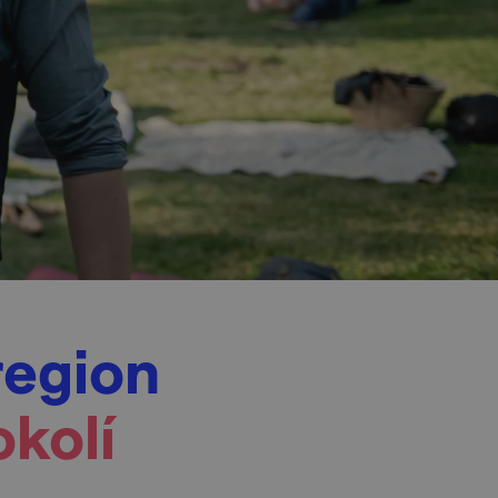
region
okolí