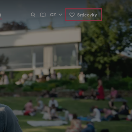
i
CZ
Srdcovky