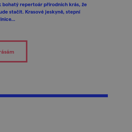
ak bohatý repertoár přírodních krás, že
de stačit. Krasové jeskyně, stepní
vinice…
krásám