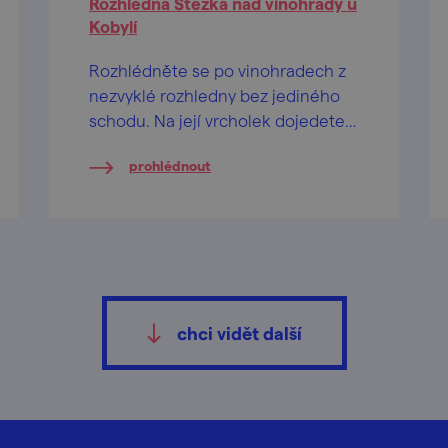
Rozhledna Stezka nad vinohrady u
Kobylí
Rozhlédněte se po vinohradech z
nezvyklé rozhledny bez jediného
schodu. Na její vrcholek dojedete
třeba i s kočárkem!
prohlédnout
chci vidět další