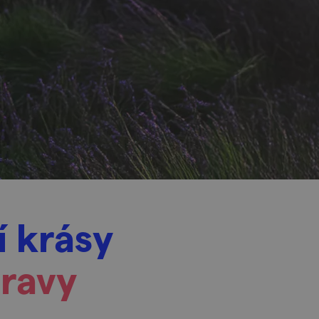
í krásy
oravy