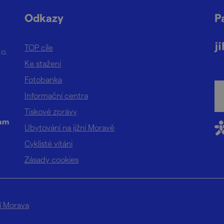
Odkazy
P
TOP cíle
.o.
Ke stažení
Fotobanka
Informační centra
Tiskové zprávy
ram
Ubytování na jižní Moravě
Cyklisté vítáni
Zásady cookies
ní Morava