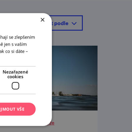
×
seřadit podle
hají se zlepšením
ě jen s vaším
k co si dáte –
Nezařazené
cookies
IJMOUT VŠE
Novomlýnské nádrže