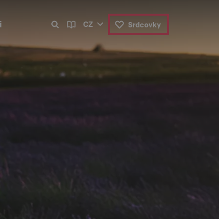
i
CZ
Srdcovky