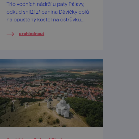
Trio vodních nádrží u paty Pálavy,
odkud shlíží zřícenina Děvičky dolů
na opuštěný kostel na ostrůvku
uprostřed vod. Romantika non plus
prohlédnout
ultra.