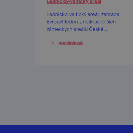
Lednicko-valtický areál
Lednicko-valtický areál, zahrada
Evropy! Jeden z nejkrásnějších
zámeckých areálů České
republiky… ale také nejrozsáhlejší
prohlédnout
umělecky ztvárněná krajina na
světě.