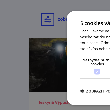
zobrazit filtrování
S cookies vá
Raději lákáme na
vašeho zážitku n
souhlasem. Odmítn
stolní víno nebo 
Nezbytně nutn
cookies
ZOBRAZIT P
Jeskyně Výpustek