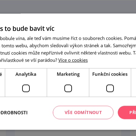
tip na
70
míst
s to bude bavit víc
 bobule vína, ale teď vám musíme říct o souborech cookies. Pomá
a tomto webu, abychom sledovali výkon stránek a tak. Samozřejm
utí cookies může nepříznivě ovlivnit některé vlastnosti webu. Ta
přívlastkové se vší parádou?
Více o cookies
é
Analytika
Marketing
Funkční cookies
ODROBNOSTI
VŠE ODMÍTNOUT
PŘ
Levandulová farma Starovičky