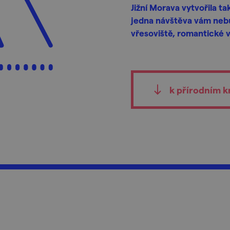
Jižní Morava vytvořila t
jedna návštěva vám nebu
vřesoviště, romantické 
k přírodním 