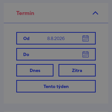
Termín
Od
Do
Dnes
Zítra
Tento týden