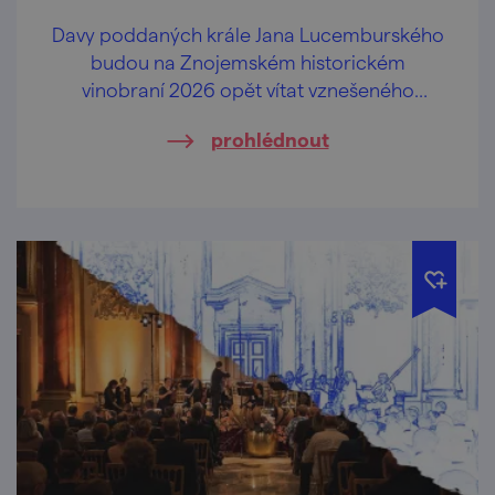
Davy poddaných krále Jana Lucemburského
budou na Znojemském historickém
vinobraní 2026 opět vítat vznešeného
panovníka krále Jana Lucemburského,
prohlédnout
oslavovat jiskřivé víno, lahodný burčák a
veselit se při hudbě v ulicích a mázhauzech.
Přijeďte prožít jedinečnou historickou
slavnost.