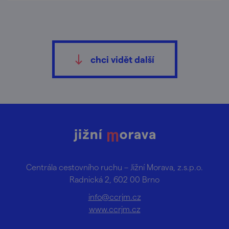
chci vidět další
Centrála cestovního ruchu – Jižní Morava, z.s.p.o.
Radnická 2, 602 00 Brno
info@ccrjm.cz
www.ccrjm.cz