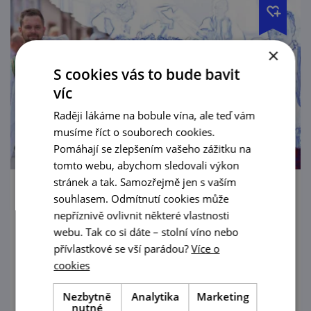
×
S cookies vás to bude bavit
víc
Raději lákáme na bobule vína, ale teď vám
musíme říct o souborech cookies.
Pomáhají se zlepšením vašeho zážitku na
tomto webu, abychom sledovali výkon
stránek a tak. Samozřejmě jen s vaším
Pálavské vinobraní
souhlasem. Odmítnutí cookies může
nepříznivě ovlivnit některé vlastnosti
11. 9. — 13. 9. '26
webu. Tak co si dáte – stolní víno nebo
přívlastkové se vší parádou?
Více o
Mikulov, město s vůní jihu, vás zve na
cookies
Pálavské vinobraní!
Nezbytně
Analytika
Marketing
prohlédnout
nutné