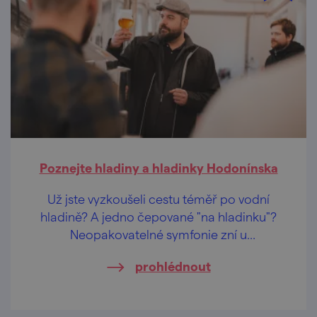
Poznejte hladiny a hladinky Hodonínska
Už jste vyzkoušeli cestu téměř po vodní
hladině? A jedno čepované "na hladinku"?
Neopakovatelné symfonie zní u
hodonínských a mutěnických rybníků každý
prohlédnout
den, tenhle výlet je lahoda pro všechny
smysly.