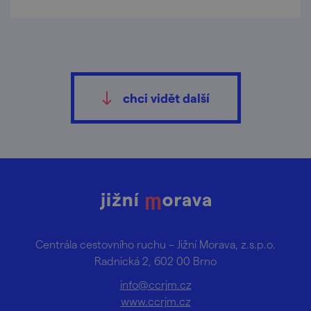
chci vidět další
Centrála cestovního ruchu – Jižní Morava, z.s.p.o.
Radnická 2, 602 00 Brno
info@ccrjm.cz
www.ccrjm.cz