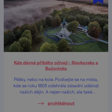
Kde dávné příběhy ožívají - Slavkovsko a
Bučovicko
Pěšky, nebo na kole. Podívejte se na místa,
kde se roku 1805 odehrála zásadní událost
našich dějin. A nejen našich, ale také
francouzských, ruských a rakouských. Tady
prohlédnout
se odehrávala Bitva tří císařů.