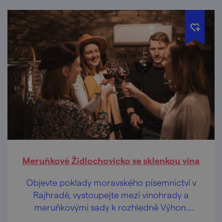
Meruňkové Židlochovicko se sklenkou vína
Objevte poklady moravského písemnictví v
Rajhradě, vystoupejte mezi vinohrady a
meruňkovými sady k rozhledně Výhon.
Nechte se obejmout štědrou náručí jižní