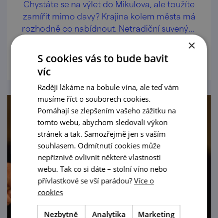
Chystáte se na výlet do Mikulova, ale toužíte
zamířit mimo davy? Krajina kolem města má
rozhodně co nabídnout. Netradiční suvenýry
jako bonus!
×
prohlédnout
S cookies vás to bude bavit
víc
Raději lákáme na bobule vína, ale teď vám
musíme říct o souborech cookies.
Pomáhají se zlepšením vašeho zážitku na
tomto webu, abychom sledovali výkon
stránek a tak. Samozřejmě jen s vaším
souhlasem. Odmítnutí cookies může
nepříznivě ovlivnit některé vlastnosti
webu. Tak co si dáte – stolní víno nebo
přívlastkové se vší parádou?
Více o
cookies
Nezbytně
Analytika
Marketing