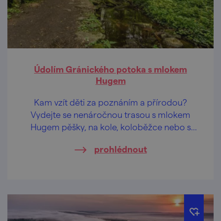
Údolím Gránického potoka s mlokem
Hugem
Kam vzít děti za poznáním a přírodou?
Vydejte se nenáročnou trasou s mlokem
Hugem pěšky, na kole, koloběžce nebo s
kočárkem.
prohlédnout