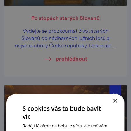
Po stopách starých Slovanů
Vydejte se prozkoumat život starých
Slovanů do nádherných lužních lesů a
největší obory České republiky. Dokonale si
odpočinete od městského spěchu a smogu.
prohlédnout
×
S cookies vás to bude bavit
víc
Raději lákáme na bobule vína, ale teď vám