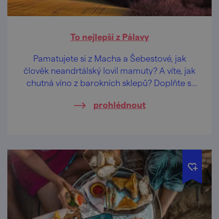
To nejlepší z Pálavy
Pamatujete si z Macha a Šebestové, jak
člověk neandrtálský lovil mamuty? A víte, jak
chutná víno z barokních sklepů? Doplňte si
odbornost na Pálavě!
prohlédnout