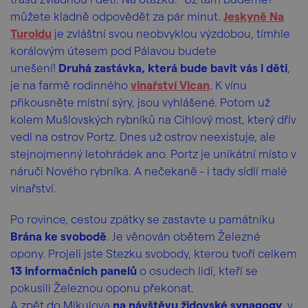
můžete kladně odpovědět za pár minut.
Jeskyně Na
Turoldu
je zvláštní svou neobvyklou výzdobou, tímhle
korálovým útesem pod Pálavou budete
unešení!
Druhá zastávka, která bude bavit vás i děti
,
je na farmě rodinného
vinařství Vican
. K vínu
přikousněte místní sýry, jsou vyhlášené. Potom už
kolem Mušlovských rybníků na Cihlový most, který dřív
vedl na ostrov Portz. Dnes už ostrov neexistuje, ale
stejnojmenný letohrádek ano. Portz je unikátní místo v
náruči Nového rybníka. A nečekaně - i tady sídlí malé
vinařství.
Po rovince, cestou zpátky se zastavte u památníku
Brána ke svobodě
. Je věnován obětem Železné
opony. Projeli jste Stezku svobody, kterou tvoří celkem
13 informačních panelů
o osudech lidí, kteří se
pokusili Železnou oponu překonat.
A zpět do Mikulova
na návštěvu židovské synagogy
, v