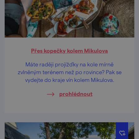
Přes kopečky kolem Mikulova
Máte raději projížďky na kole mírně
zvlněným terénem než po rovince? Pak se
vydejte do kraje vín kolem Mikulova.
prohlédnout