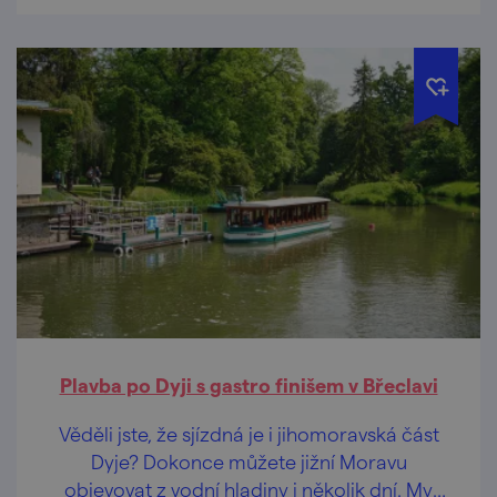
Plavba po Dyji s gastro finišem v Břeclavi
Věděli jste, že sjízdná je i jihomoravská část
Dyje? Dokonce můžete jižní Moravu
objevovat z vodní hladiny i několik dní. My