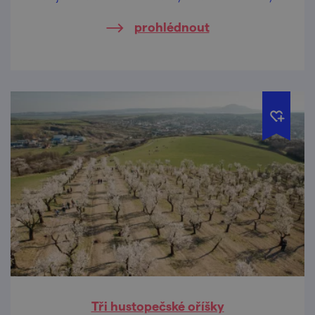
vás seznámíme s úsekem z Lednice do
prohlédnout
Břeclavi, kde budete finišovat parádními
gastro zážitky!
Tři hustopečské oříšky