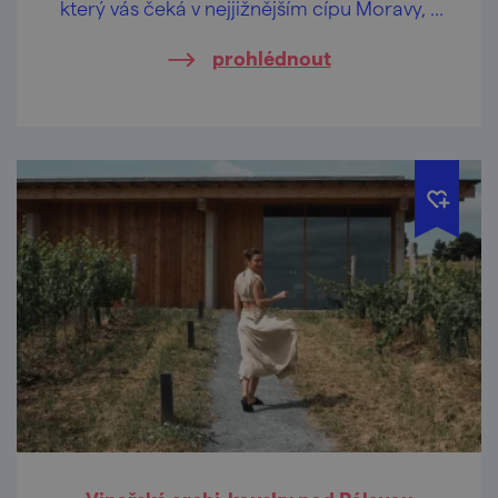
který vás čeká v nejjižnějším cípu Moravy, v
oblasti Modrých hor.
prohlédnout