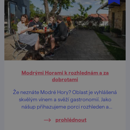
Modrými Horami k rozhlednám a za
dobrotami
Že neznáte Modré Hory? Oblast je vyhlášená
skvělým vínem a svěží gastronomií. Jako
nášup přihazujeme porci rozhleden a
vyhlídek!
prohlédnout