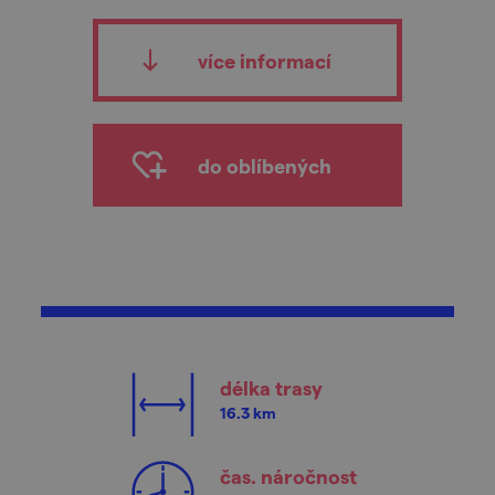
více informací
do oblíbených
délka trasy
16.3 km
čas. náročnost