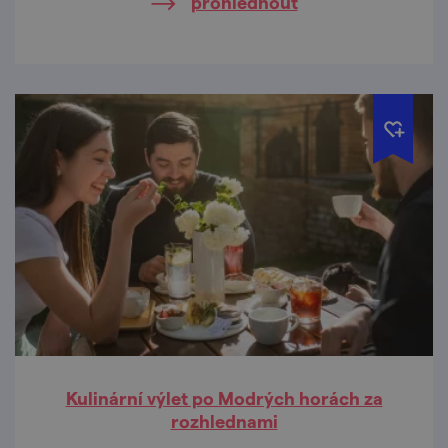
prohlédnout
Přidejte gastro zastavení, která vyjížďku
dokonale dochutí.
Kulinární výlet po Modrých horách za
rozhlednami