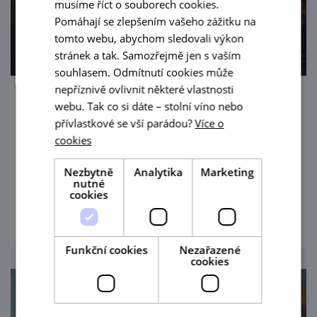
musíme říct o souborech cookies.
Pomáhají se zlepšením vašeho zážitku na
tomto webu, abychom sledovali výkon
stránek a tak. Samozřejmě jen s vaším
souhlasem. Odmítnutí cookies může
nepříznivě ovlivnit některé vlastnosti
Valtická procházka se špetkou Rakouska
webu. Tak co si dáte – stolní víno nebo
přívlastkové se vší parádou?
Více o
Malebné Valtice nabízí mnohem víc, než se
cookies
na první pohled zdá. Pěkných gastro
podniků tu vyrostlo jako hub po dešti. Spojte
Nezbytně
Analytika
Marketing
nutné
jejich návštěvu s procházkou ke kolonádě na
cookies
prohlédnout
Reistně, je to výlet jako lusk!
Funkční cookies
Nezařazené
cookies