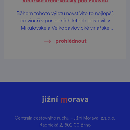
Vinařské archi-kousky pod Pálavou
Během tohoto výletu navštívíte to nejlepší,
co vinaři v posledních letech postavili v
Mikulovské a Velkopavlovické vinařské
podoblasti. Provede vás Eliška Hudcová,
prohlédnout
milovnice cestování, architektury a designu.
Elišku můžete znát z jejího instagramového
účtu @timetofit a stojí také za výletnickou
aplikací Placehunter.
Centrála cestovního ruchu – Jižní Morava, z.s.p.o.
Radnická 2, 602 00 Brno