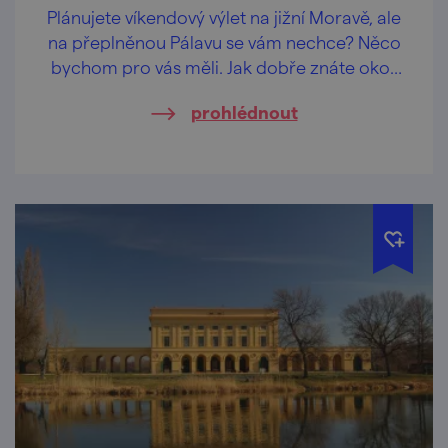
Plánujete víkendový výlet na jižní Moravě, ale
na přeplněnou Pálavu se vám nechce? Něco
bychom pro vás měli. Jak dobře znáte okolí
Modrých hor? Oblast je vyhlášená skvělým
prohlédnout
vínem – a podle nás je bohatá i na gastro
zážitky. Jako nášup přihazujeme porci
rozhleden a vyhlídek!