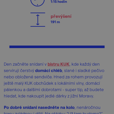
1:15 hodin
převýšení
191 m
Den začněte snídaní v
bistru KUK
, kde každý den
servírují čerstvý
domácí chléb
, slané i sladké pečivo
nebo obložené sendviče. Hned za rohem provozují
ještě malý KUK obchůdek s lokálními víny, domácí
pálenkou a dalšími dobrotami - super tip, až budete
hledat, kde nakoupit jedlé dárky z jižní Moravy.
Po dobré snídani nasedněte na kolo
, nenáročnou
trasu zvládnou i děti. Na otázku: “Už tam budeme?”