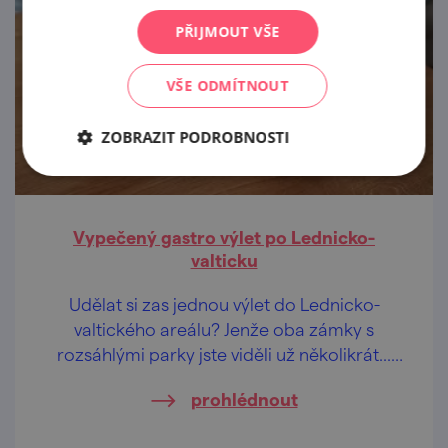
PŘIJMOUT VŠE
VŠE ODMÍTNOUT
ZOBRAZIT PODROBNOSTI
Vypečený gastro výlet po Lednicko-
valticku
Udělat si zas jednou výlet do Lednicko-
valtického areálu? Jenže oba zámky s
rozsáhlými parky jste viděli už několikrát...
Dobrá. Znáte ale drobné zámečky a
prohlédnout
letohrádky ukryté v lesích a mezi rybníky? A
ochutnali jste to nej z místní gastronomie?