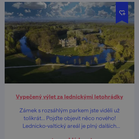
Vypečený výlet za lednickými letohrádky
Zámek s rozsáhlým parkem jste viděli už
tolikrát... Pojďte objevit něco nového!
Lednicko-valtický areál je plný dalších
architektonických pokladů menšího rázu.