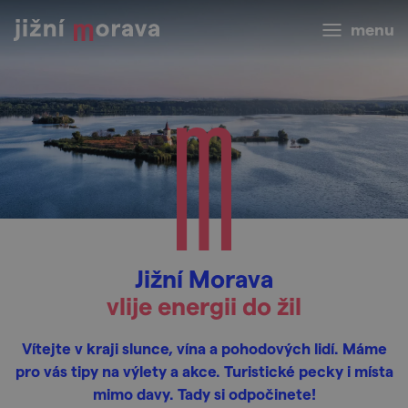
menu
Jižní Morava
vlije energii do žil
Vítejte v kraji slunce, vína a pohodových lidí. Máme
pro vás tipy na výlety a akce. Turistické pecky i místa
mimo davy. Tady si odpočinete!