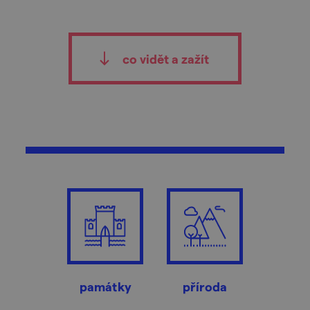
co vidět a zažít
památky
příroda