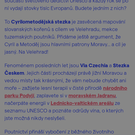
součástí světového dědictví Unesco a každý rok se po
ní vydají stovky tisíc Evropanů. Budete jedním z nich?
To
Cyrilometodějská stezka
je zasvěcená mapování
slovanských kořenů s cílem ve Velehradu, mekce
tuzemských poutníků. Přidáme ještě argument, že
Cyril a Metoděj jsou hlavními patrony Moravy… a cíl je
jasný. Na Velehrad!
Fenoménem posledních let jsou
Via Czechia
a
Stezka
Českem
. Jejich části procházejí právě jižní Moravou a
vedou místy tak krásnými, že vám nebude chybět ani
moře – zažijete lesní terapii v čisté přírodě
národního
parku Podyjí
, zaplavete si v
moravském Jadranu
,
načerpáte energii v
Lednicko-valtickém areálu
ze
seznamu UNESCO a poznáte odrůdy vína, o kterých
jste možná nikdy neslyšeli.
Poutnictví přináší vybočení z běžného životního