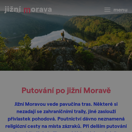
menu
Putování po jižní Moravě
Jižní Moravou vede pavučina tras. Některé si
nezadají se zahraničními traily, jiné zaslouží
přívlastek pohodová. Poutnictví dávno neznamená
religiózní cesty na místa zázraků. Při delším putování