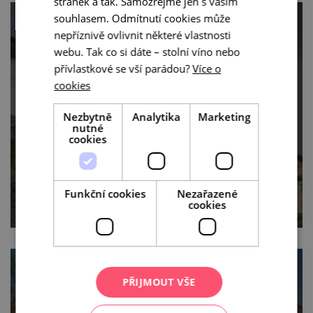
stránek a tak. Samozřejmě jen s vaším
souhlasem. Odmítnutí cookies může
nepříznivě ovlivnit některé vlastnosti
webu. Tak co si dáte – stolní víno nebo
přívlastkové se vší parádou?
Více o
cookies
Via Czechia
Nezbytně
Analytika
Marketing
nutné
cookies
Funkční cookies
Nezařazené
cookies
PŘIJMOUT VŠE