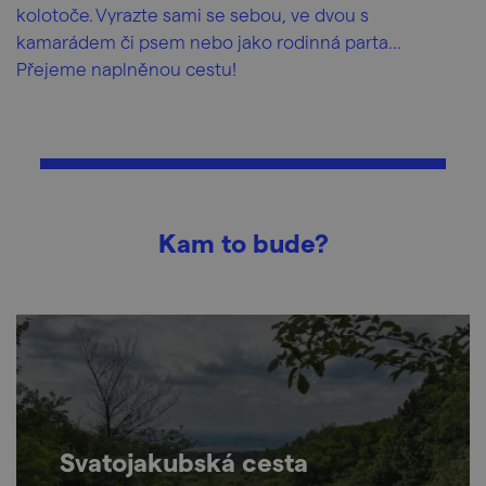
kolotoče. Vyrazte sami se sebou, ve dvou s
kamarádem či psem nebo jako rodinná parta...
Přejeme naplněnou cestu!
Kam to bude?
Svatojakubská cesta