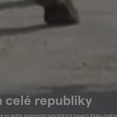
 celé republiky
ě po dobře značených turistických trasách Klubu českýc