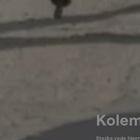
Kolem
Stezka vede hlavn