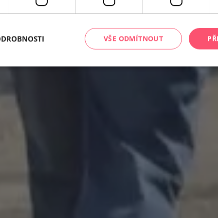
ODROBNOSTI
VŠE ODMÍTNOUT
PŘ