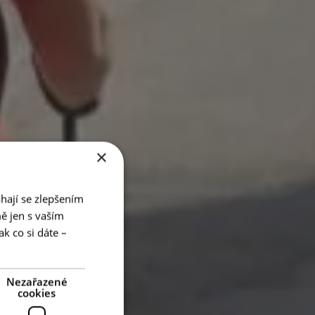
×
hají se zlepšením
ě jen s vaším
k co si dáte –
Nezařazené
cookies