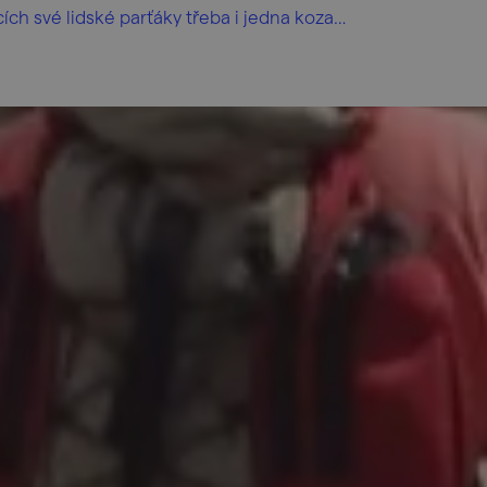
ích své lidské parťáky třeba i jedna koza…