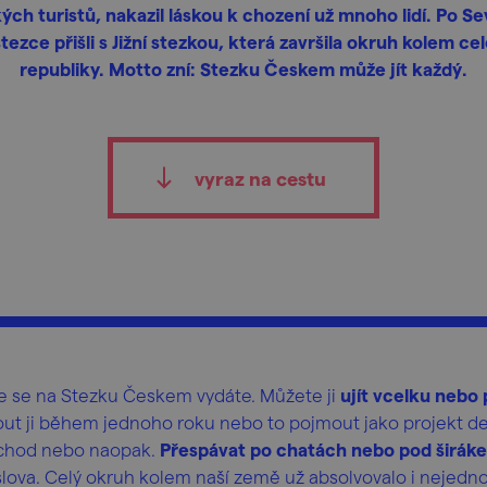
ých turistů, nakazil láskou k chození už mnoho lidí. Po Se
tezce přišli s Jižní stezkou, která završila okruh kolem ce
republiky. Motto zní: Stezku Českem může jít každý.
vyraz na cestu
de se na Stezku Českem vydáte. Můžete ji
ujít vcelku nebo 
out ji během jednoho roku nebo to pojmout jako projekt des
ýchod nebo naopak.
Přespávat po chatách nebo pod širá
lova. Celý okruh kolem naší země už absolvovalo i nejedno