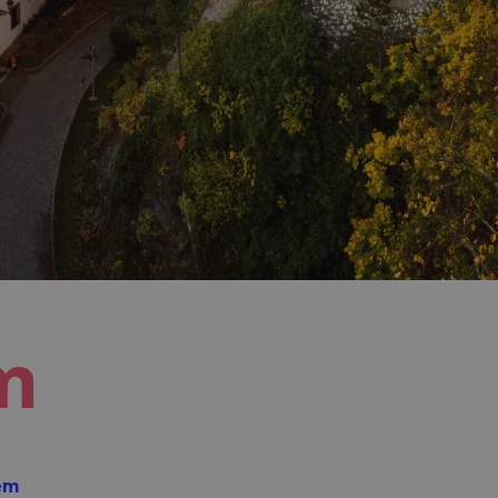
m
bem