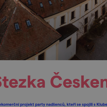
Stezka Česke
komerční projekt party nadšenců, kteří se spojili s Klu