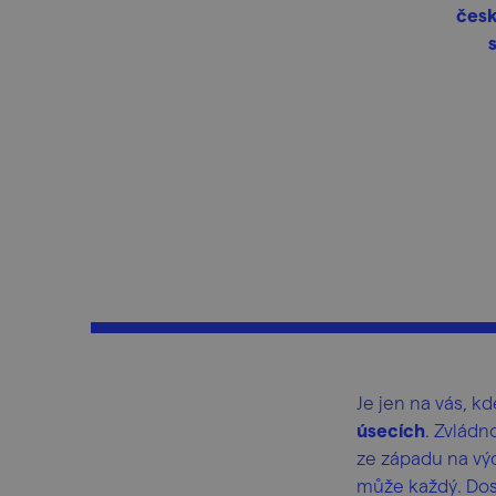
česk
s
Je jen na vás, k
úsecích
. Zvládn
ze západu na v
může každý. Dos