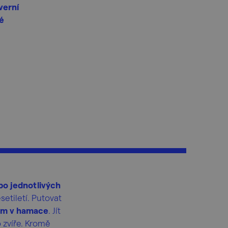
verní
lé
po jednotlivých
etiletí. Putovat
kem v hamace
. Jít
 zvíře. Kromě