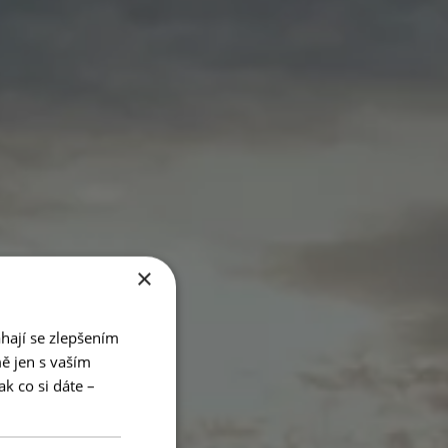
×
hají se zlepšením
ě jen s vaším
k co si dáte –