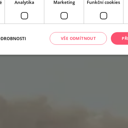
é
Analytika
Marketing
Funkční cookies
ODROBNOSTI
VŠE ODMÍTNOUT
PŘ