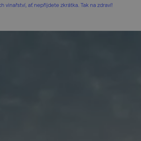
 vinařství, ať nepřijdete zkrátka. Tak na zdraví!