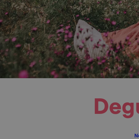
Degu
N