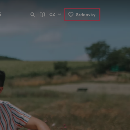
i
CZ
Srdcovky