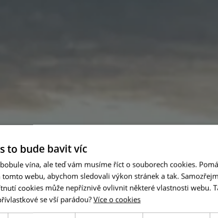
s to bude bavit víc
 bobule vína, ale teď vám musíme říct o souborech cookies. Pomá
a tomto webu, abychom sledovali výkon stránek a tak. Samozřejm
utí cookies může nepříznivě ovlivnit některé vlastnosti webu. Ta
přívlastkové se vší parádou?
Více o cookies