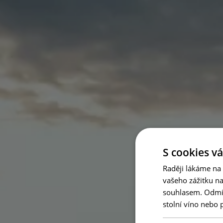
S cookies vá
Raději lákáme na
vašeho zážitku n
souhlasem. Odmítn
stolní víno nebo 