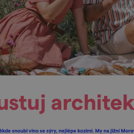
stuj archite
ěkde snoubí víno se sýry, nejlépe kozími. My na jižní Mora