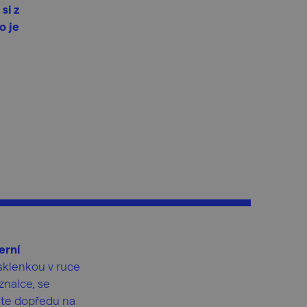
si z
o je
erní
sklenkou v ruce
nalce, se
řte dopředu na