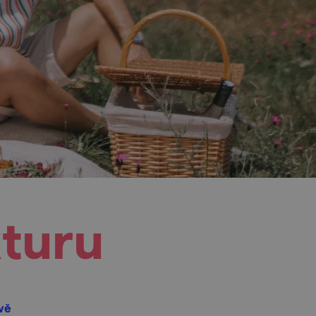
kturu
vě