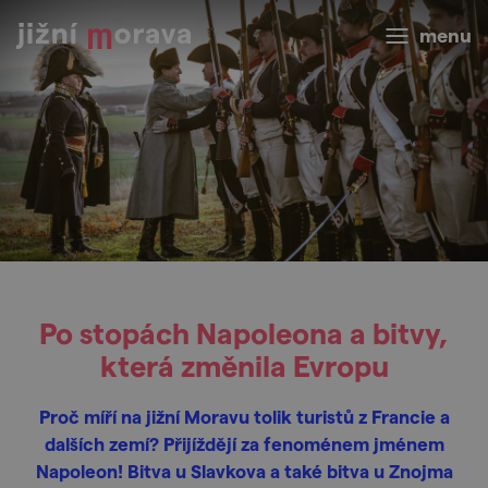
menu
Po stopách Napoleona a bitvy,
která změnila Evropu
Proč míří na jižní Moravu tolik turistů z Francie a
dalších zemí? Přijíždějí za fenoménem jménem
Napoleon! Bitva u Slavkova a také bitva u Znojma