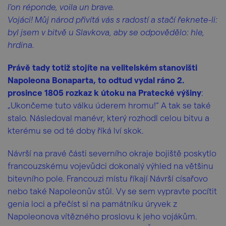
l'on réponde, voila un brave.
Vojáci! Můj národ přivítá vás s radostí a stačí řeknete-li:
byl jsem v bitvě u Slavkova, aby se odpovědělo: hle,
hrdina.
Právě tady totiž stojíte na velitelském stanovišti
Napoleona Bonaparta, to odtud vydal ráno 2.
prosince 1805 rozkaz k útoku na Pratecké výšiny
:
„Ukončeme tuto válku úderem hromu!“ A tak se také
stalo. Následoval manévr, který rozhodl celou bitvu a
kterému se od té doby říká lví skok.
Návrší na pravé části severního okraje bojiště poskytlo
francouzskému vojevůdci dokonalý výhled na většinu
bitevního pole. Francouzi místu říkají Návrší císařovo
nebo také Napoleonův stůl. Vy se sem vypravte pocítit
genia loci a přečíst si na památníku úryvek z
Napoleonova vítězného proslovu k jeho vojákům.