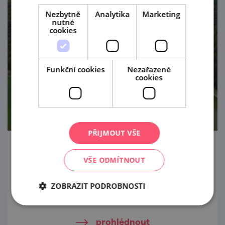
Nezbytně
Analytika
Marketing
nutné
cookies
Funkční cookies
Nezařazené
cookies
PŘIJMOUT VŠE
Státní hrad Bítov
VŠE ODMÍTNOUT
Jeden z nejstarších a nejromantičtějších
hradů české země, ke kterému půjdete
ZOBRAZIT PODROBNOSTI
strmě dolů místo strmě nahoru. Nevěříte?
prohlédnout