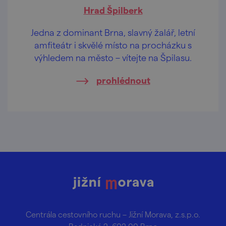
Hrad Špilberk
Jedna z dominant Brna, slavný žalář, letní
amfiteátr i skvělé místo na procházku s
výhledem na město – vítejte na Špilasu.
prohlédnout
Centrála cestovního ruchu – Jižní Morava, z.s.p.o.