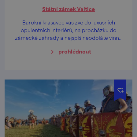
Státní zámek Valtice
Barokní krasavec vás zve do luxusních
opulentních interiérů, na procházku do
zámecké zahrady a nejspíš neodoláte vinné
degustaci.
prohlédnout