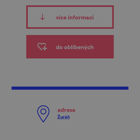
více informací
do oblíbených
adresa
Žuráň