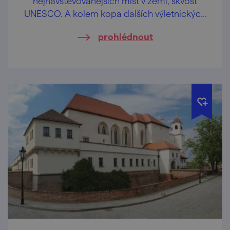
nejnavštěvovanějších míst v zemi, skvost
UNESCO. A kolem kopa dalších výletnických
lákadel.
prohlédnout