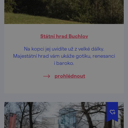
Státní hrad Buchlov
Na kopci jej uvidíte už z velké dálky.
Majestátní hrad vám ukáže gotiku, renesanci
i baroko.
prohlédnout