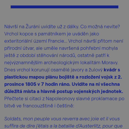
Návrší na Žuráni uvidíte už z dálky. Co možná nevíte?
Vrchol kopce s památníkem je uváděn jako
exteritoriální území Francie… Vrchol návrší přitom není
přírodní útvar, ale uměle navršená pohřební mohyla
ještě z období stěhování národů, ostatně patří k
nejvýznamnějším archeologickým lokalitám Moravy.
Dnes vrchol korunují osamělé javory a žulový
kvádr s
plastickou mapou plánu bojiště a rozložení vojsk z 2.
prosince 1805 v 7 hodin ráno. Uvidíte na ní všechna
důležitá místa a hlavně postup vojenských jednotek.
Přečtete si citaci z Napoleonovy slavné proklamace po
bitvě ve francouzštině i češtině:
Soldats, mon peuple vous reverra avec joie et il vous
suffira de dire j'étais a la bataille d'Austerlitz, pour que