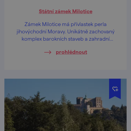
Státní zámek Milotice
Zámek Milotice má přívlastek perla
jihovýchodní Moravy. Unikátně zachovaný
komplex barokních staveb a zahradní
architektury vás pohladí po duši.
prohlédnout