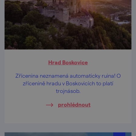
Hrad Boskovice
Zřícenina neznamená automaticky ruina! O
zřícenině hradu v Boskovicích to platí
trojnásob.
prohlédnout