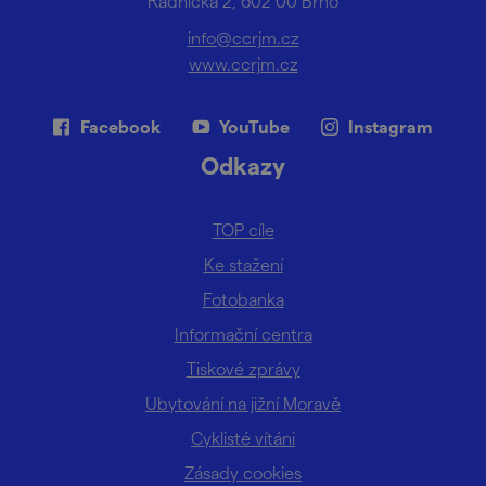
Radnická 2, 602 00 Brno
info@ccrjm.cz
www.ccrjm.cz
Facebook
YouTube
Instagram
Odkazy
TOP cíle
Ke stažení
Fotobanka
Informační centra
Tiskové zprávy
Ubytování na jižní Moravě
Cyklisté vítáni
Zásady cookies