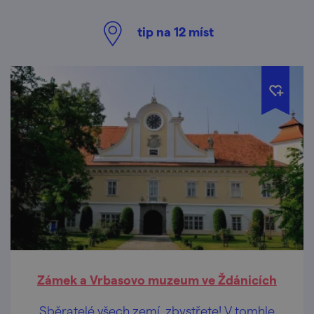
tip na
12
míst
Zámek a Vrbasovo muzeum ve Ždánicích
Sběratelé všech zemí, zbystřete! V tomhle