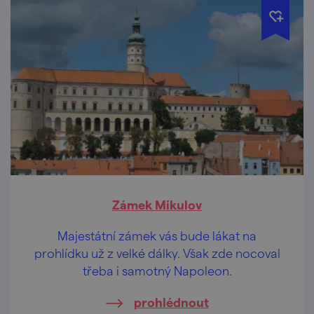
Zámek Mikulov
Majestátní zámek vás bude lákat na
prohlídku už z velké dálky. Však zde nocoval
třeba i samotný Napoleon.
prohlédnout