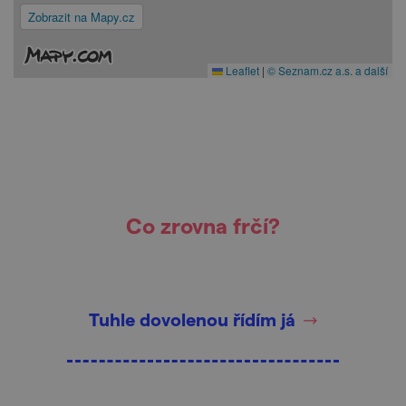
Zobrazit na Mapy.cz
Leaflet
|
© Seznam.cz a.s. a další
Co zrovna frčí?
Tuhle dovolenou řídím já