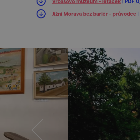
Vrbasovo muzeum - letáček
|
PDF 0
Jižní Morava bez bariér - průvodce
|