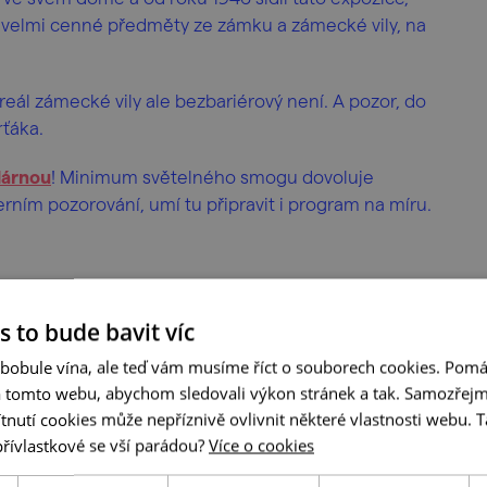
o velmi cenné předměty ze zámku a zámecké vily, na
reál zámecké vily ale bezbariérový není. A pozor, do
rťáka.
dárnou
! Minimum světelného smogu dovoluje
rním pozorování, umí tu připravit i program na míru.
s to bude bavit víc
 snadno rozjet!
 bobule vína, ale teď vám musíme říct o souborech cookies. Pomá
a tomto webu, abychom sledovali výkon stránek a tak. Samozřejm
utí cookies může nepříznivě ovlivnit některé vlastnosti webu. Ta
přívlastkové se vší parádou?
Více o cookies