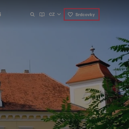
i
CZ
Srdcovky