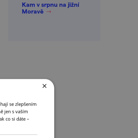
Kam v srpnu na jižní
Moravě
×
hají se zlepšením
ě jen s vaším
k co si dáte –