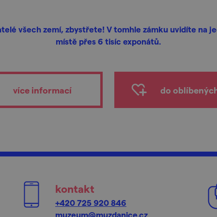
telé všech zemí, zbystřete! V tomhle zámku uvidíte na 
místě přes 6 tisíc exponátů.
více informací
do oblíbenýc
kontakt
+420 725 920 846
muzeum@muzdanice.cz