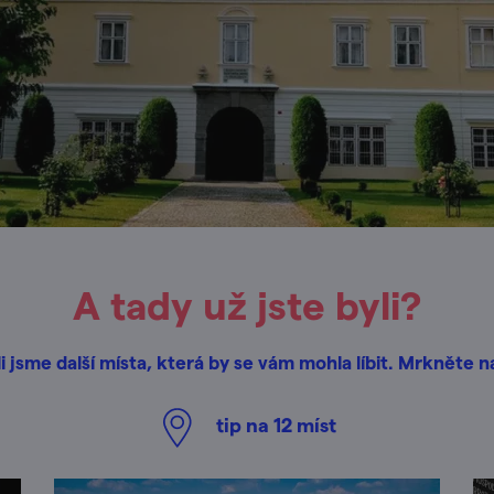
A tady už jste byli?
i jsme další místa, která by se vám mohla líbit. Mrkněte n
tip na
12
míst