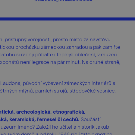
 přístupný veřejnosti, přesto místo za návštěvu
ntickou procházku zámeckou zahradou a pak zamiřte
tohu si raději přibalte i teplejší oblečení, v muzeu
íc exponátů není legrace na pár minut. Na druhé straně,
 Laudona, původní vybavení zámeckých interiérů a
ětrných mlýnů, parních strojů, středověké vesnice,
atická, archeologická, etnografická,
ká, keramická, řemesel či cechů.
Součástí
zeum jméno? Založil ho učitel a historik Jakub
i ve svém domě a od roku 1946 sídlí tato expozice,