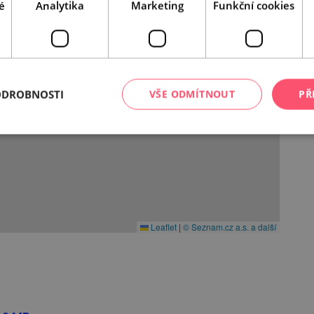
é
Analytika
Marketing
Funkční cookies
ODROBNOSTI
VŠE ODMÍTNOUT
PŘ
Leaflet
|
© Seznam.cz a.s. a další