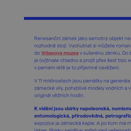
Renesanční zámek jako samotný objekt není
rozhodně stojí. Vychutnat si můžete roma
do
Vrbasova muzea
v suterénu zámku. Do ba
je (vy)trvale chladno a projít přes šest tis
v parném létě je to příjemné osvěžení.
V 11 místnostech jsou památky na generála
zámecké vily, pohyblivé modely vodních a v
originál věžních hodin.
K vidění jsou sbírky napoleonská, numism
entomologická, přírodovědná, petrografic
expozice je zámecká kaple. A po kom má mu
Vrbas. Sbírku nejdříve zpřístupnil veřejnost