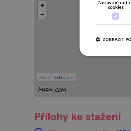
Nezbytně nutn
+
cookies
−
ZOBRAZIT P
Zobrazit na Mapy.cz
Přílohy ke stažení