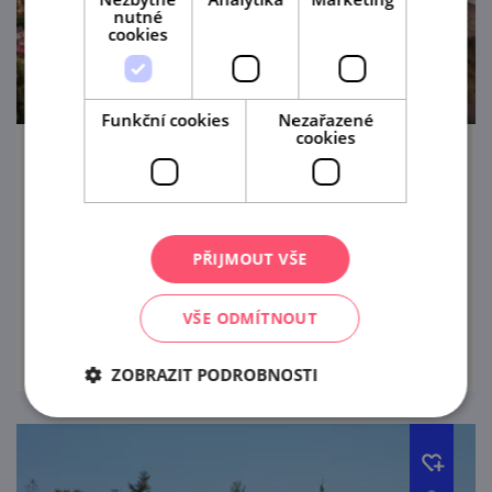
nutné
cookies
Funkční cookies
Nezařazené
cookies
Státní zámek Vranov nad Dyjí
Vranovský zámek je ukázkové světské
baroko. I proto je kulisou mnoha filmů a
PŘIJMOUT VŠE
pohádek.
VŠE ODMÍTNOUT
prohlédnout
ZOBRAZIT PODROBNOSTI