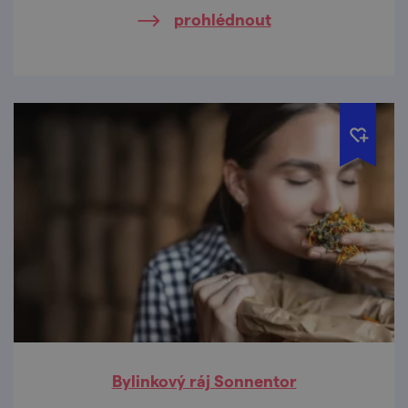
krajové dobroty.
prohlédnout
Bylinkový ráj Sonnentor