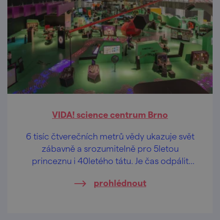
VIDA! science centrum Brno
6 tisíc čtverečních metrů vědy ukazuje svět
zábavně a srozumitelně pro 5letou
princeznu i 40letého tátu. Je čas odpálit
raketu.
prohlédnout