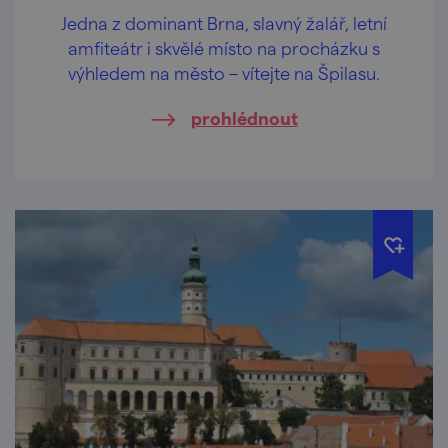
Jedna z dominant Brna, slavný žalář, letní
amfiteátr i skvělé místo na procházku s
výhledem na město – vítejte na Špilasu.
prohlédnout