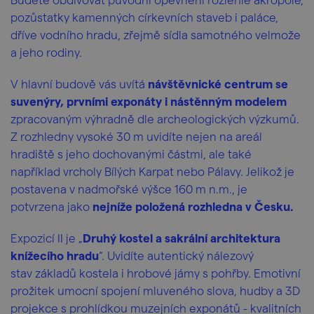
pozůstatky kamenných církevních staveb i paláce,
dříve vodního hradu, zřejmě sídla samotného velmože
a jeho rodiny.
V hlavní budově vás uvítá
návštěvnické centrum se
suvenýry, prvními exponáty i nástěnným modelem
zpracovaným výhradně dle archeologických výzkumů.
Z rozhledny vysoké 30 m uvidíte nejen na areál
hradiště s jeho dochovanými částmi, ale také
například vrcholy Bílých Karpat nebo Pálavy. Jelikož je
postavena v nadmořské výšce 160 m n.m., je
potvrzena jako
nejníže položená rozhledna v Česku.
Expozicí II je „
Druhý kostel a sakrální architektura
knížecího hradu
“. Uvidíte autentický nálezový
stav základů kostela i hrobové jámy s pohřby. Emotivní
prožitek umocní spojení mluveného slova, hudby a 3D
projekce s prohlídkou muzejních exponátů - kvalitních