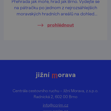
Přehrada jak moře, hrad jak Brno. Vydejte se
na pátračku po jednom z nejrozsáhlejších
moravských hradních areálů na dohled
metropole.
prohlédnout
Centrála cestovního ruchu – Jižní Morava, z.s.p.o.
Radnická 2, 602 00 Brno
info@ccrjm.cz
www.ccrjm.cz