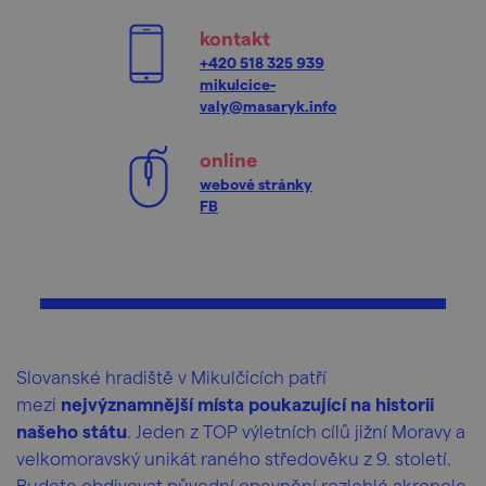
kontakt
+420 518 325 939
mikulcice-
valy@masaryk.info
online
webové stránky
FB
Slovanské hradiště v Mikulčicích patří
mezi
nejvýznamnější místa poukazující na historii
našeho státu
. Jeden z TOP výletních cílů jižní Moravy a
velkomoravský unikát raného středověku z 9. století.
Budete obdivovat původní opevnění rozlehlé akropole,