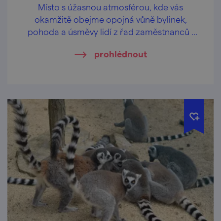
Místo s úžasnou atmosférou, kde vás
okamžitě obejme opojná vůně bylinek,
pohoda a úsměvy lidí z řad zaměstnanců i
návštěvníků. Jestli jste někdy chtěli
prohlédnout
zážitkovou exkurzi pro všechny smysly, tohle
je to pravé heřmánkové.