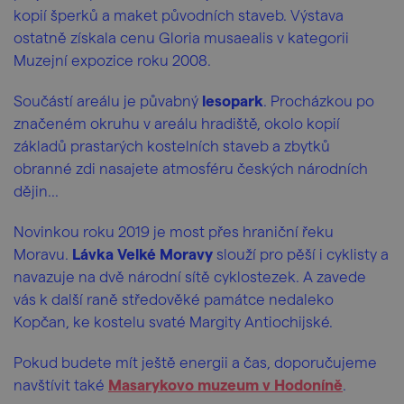
kopií šperků a maket původních staveb. Výstava
ostatně získala cenu Gloria musaealis v kategorii
Muzejní expozice roku 2008.
Součástí areálu je půvabný
lesopark
. Procházkou po
značeném okruhu v areálu hradiště, okolo kopií
základů prastarých kostelních staveb a zbytků
obranné zdi nasajete atmosféru českých národních
dějin...
Novinkou roku 2019 je most přes hraniční řeku
Moravu.
Lávka Velké Moravy
slouží pro pěší i cyklisty a
navazuje na dvě národní sítě cyklostezek. A zavede
vás k další raně středověké památce nedaleko
Kopčan, ke kostelu svaté Margity Antiochijské.
Pokud budete mít ještě energii a čas, doporučujeme
navštívit také
Masarykovo muzeum v Hodoníně
.