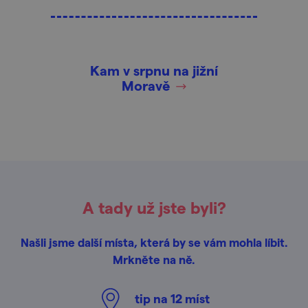
Kam v srpnu na jižní
Moravě
A tady už jste byli?
Našli jsme další místa, která by se vám mohla líbit.
Mrkněte na ně.
tip na
12
míst