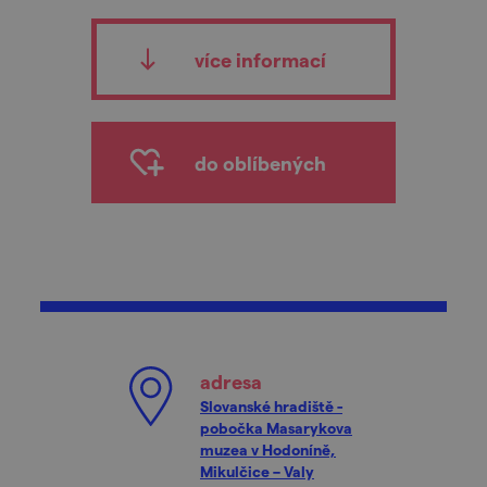
více informací
do oblíbených
adresa
Slovanské hradiště -
pobočka Masarykova
muzea v Hodoníně,
Mikulčice – Valy