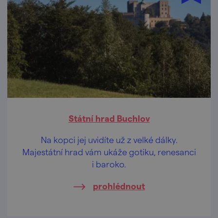
Státní hrad Buchlov
Na kopci jej uvidíte už z velké dálky.
Majestátní hrad vám ukáže gotiku, renesanci
i baroko.
prohlédnout