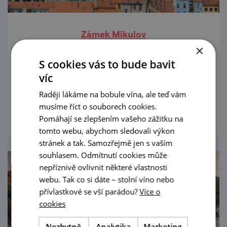
Zámek Mikulov
×
Majestátní zámek vás bude lákat na
S cookies vás to bude bavit
prohlídku už z velké dálky. Však zde nocoval
víc
třeba i samotný Napoleon.
Raději lákáme na bobule vína, ale teď vám
prohlédnout
musíme říct o souborech cookies.
Pomáhají se zlepšením vašeho zážitku na
tomto webu, abychom sledovali výkon
stránek a tak. Samozřejmě jen s vaším
souhlasem. Odmítnutí cookies může
nepříznivě ovlivnit některé vlastnosti
webu. Tak co si dáte – stolní víno nebo
přívlastkové se vší parádou?
Více o
cookies
Nezbytně
Analytika
Marketing