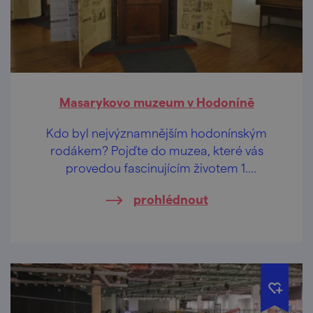
Masarykovo muzeum v Hodoníně
Kdo byl nejvýznamnějším hodonínským
rodákem? Pojďte do muzea, které vás
provedou fascinujícím životem 1.
československého prezidenta.
prohlédnout