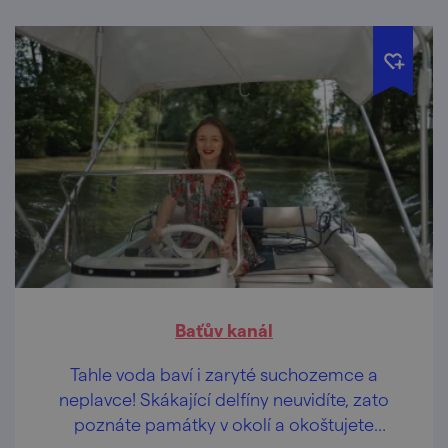
Baťův kanál
Tahle voda baví i zaryté suchozemce a
neplavce! Skákající delfíny neuvidíte, zato
poznáte památky v okolí a okoštujete