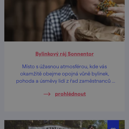
Bylinkový ráj Sonnentor
Místo s úžasnou atmosférou, kde vás
okamžitě obejme opojná vůně bylinek,
pohoda a úsměvy lidí z řad zaměstnanců i
návštěvníků. Jestli jste někdy chtěli
prohlédnout
zážitkovou exkurzi pro všechny smysly, tohle
je to pravé heřmánkové.