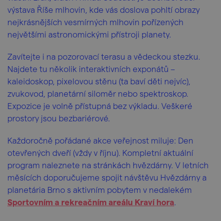
výstava Říše mlhovin, kde vás doslova pohltí obrazy
nejkrásnějších vesmírných mlhovin pořízených
největšími astronomickými přístroji planety.
Zavítejte i na pozorovací terasu a vědeckou stezku.
Najdete tu několik interaktivních exponátů –
kaleidoskop, pixelovou stěnu (ta baví děti nejvíc),
zvukovod, planetární siloměr nebo spektroskop.
Expozice je volně přístupná bez výkladu. Veškeré
prostory jsou bezbariérové.
Každoročně pořádané akce veřejnost miluje: Den
otevřených dveří (vždy v říjnu). Kompletní aktuální
program naleznete na stránkách hvězdárny. V letních
měsících doporučujeme spojit návštěvu Hvězdárny a
planetária Brno s aktivním pobytem v nedalekém
Sportovním a rekreačním areálu Kraví hora
.