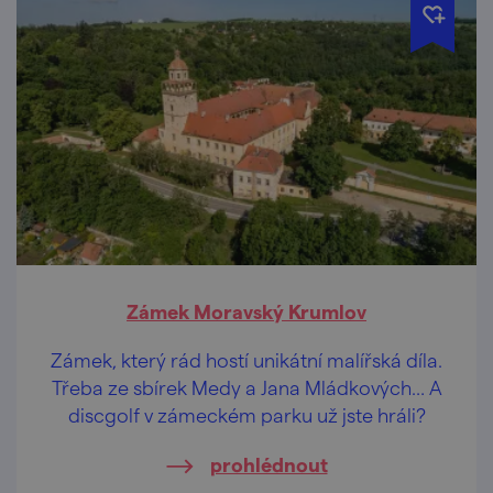
Zámek Moravský Krumlov
Zámek, který rád hostí unikátní malířská díla.
Třeba ze sbírek Medy a Jana Mládkových… A
discgolf v zámeckém parku už jste hráli?
prohlédnout