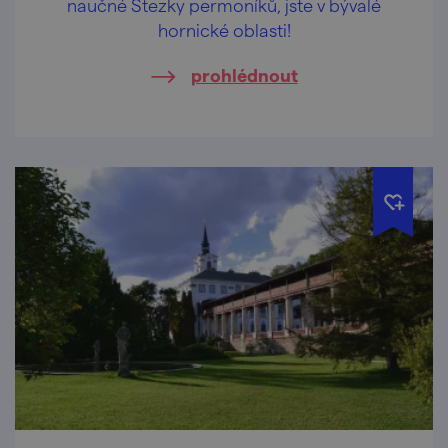
naučné Stezky permoníků, jste v bývalé
hornické oblasti!
prohlédnout