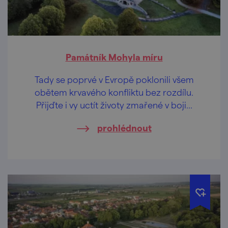
Památník Mohyla míru
Tady se poprvé v Evropě poklonili všem
obětem krvavého konfliktu bez rozdílu.
Přijďte i vy uctít životy zmařené v boji...
prohlédnout