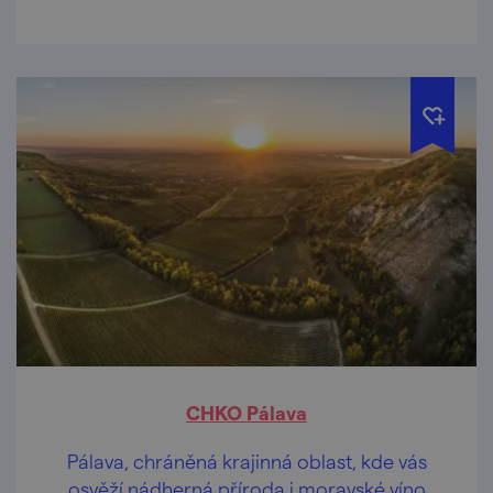
let.
CHKO Pálava
Pálava, chráněná krajinná oblast, kde vás
osvěží nádherná příroda i moravské víno