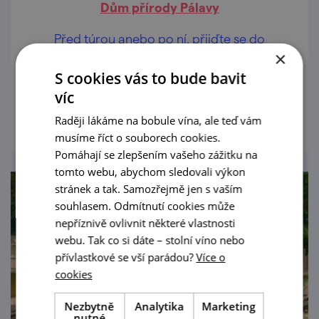
Dům přírody Pálavy
Před túrou anebo po ní, přijďte se do
×
nového Domu přírody v Dolních Věstonicích
seznámit s pálavskou faunou, florou i
S cookies vás to bude bavit
lidskými příběhy.
víc
prohlédnout
Raději lákáme na bobule vína, ale teď vám
musíme říct o souborech cookies.
Pomáhají se zlepšením vašeho zážitku na
tomto webu, abychom sledovali výkon
stránek a tak. Samozřejmě jen s vaším
souhlasem. Odmítnutí cookies může
nepříznivě ovlivnit některé vlastnosti
webu. Tak co si dáte – stolní víno nebo
přívlastkové se vší parádou?
Více o
cookies
Nezbytně
Analytika
Marketing
nutné