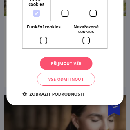
cookies
Funkční cookies
Nezařazené
Zoo Brno
cookies
Je tolik druhů, které potřebují chránit. Je
toho tolik, co o nich (ještě) nevíte. Pojďte je
poznávat do této zoo.
PŘIJMOUT VŠE
prohlédnout
VŠE ODMÍTNOUT
ZOBRAZIT PODROBNOSTI