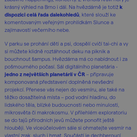
krásný výhled na Brno i dál. Na hvězdárně je totiž
k
dispozici celá řada dalekohledů
, které slouží ke
komentovaným veřejným prohlídkám Slunce a
zajímavostí večerního nebe.
V parku se prohání děti a psi, dospělí cvičí tai-chi a vy
si můžete klidně roztáhnout deku na piknik a
bouchnout šampus. Hvězdárna má co nabídnout i za
pošmourného počasí. Sál digitálního planetária -
jedno z největších planetárií v ČR
– připravuje
komponovaná představení doplněná nevšední
projekcí. Přenese vás nejen do vesmíru, ale také na
těžko dosažitelná místa – pod vodní hladinu, do
lidského těla, blízké budoucnosti nebo minulosti,
mikrosvěta či makrokosmu. V přilehlém exploratoriu
se do tajů přírodních jevů můžete ponořit ještě
hlouběji. Ve víceúčelovém sále si ohmatejte vesmír na
vlastní zrak, sluch i hmat. Součástí je dechberoucí