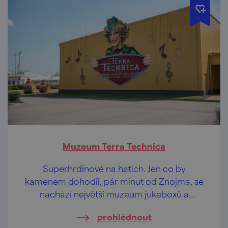
Muzeum Terra Technica
Superhrdinové na hatích. Jen co by
kamenem dohodil, pár minut od Znojma, se
nachází největší muzeum jukeboxů a
pinballů na světě. Vydejte se na cestu časem
prohlédnout
do nevšední každodenní kultury Ameriky 50.