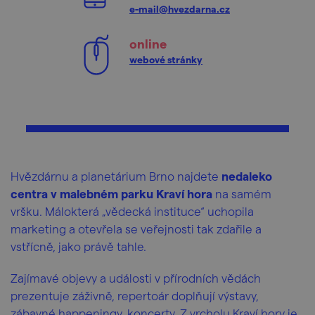
e-mail@hvezdarna.cz
online
webové stránky
Hvězdárnu a planetárium Brno najdete
nedaleko
centra v malebném parku Kraví hora
na samém
vršku. Málokterá „vědecká instituce“ uchopila
marketing a otevřela se veřejnosti tak zdařile a
vstřícně, jako právě tahle.
Zajímavé objevy a události v přírodních vědách
prezentuje záživně, repertoár doplňují výstavy,
zábavné happeningy, koncerty. Z vrcholu Kraví hory je