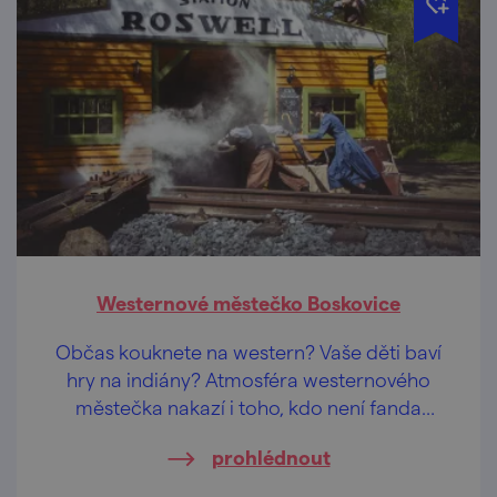
Westernové městečko Boskovice
Občas kouknete na western? Vaše děti baví
hry na indiány? Atmosféra westernového
městečka nakazí i toho, kdo není fanda
Divokého západu.
prohlédnout