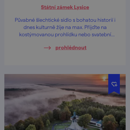
Státní zámek Lysice
Půvabné šlechtické sídlo s bohatou historií i
dnes kulturně žije na max. Přijďte na
kostýmovanou prohlídku nebo svatební
veletrh.
prohlédnout