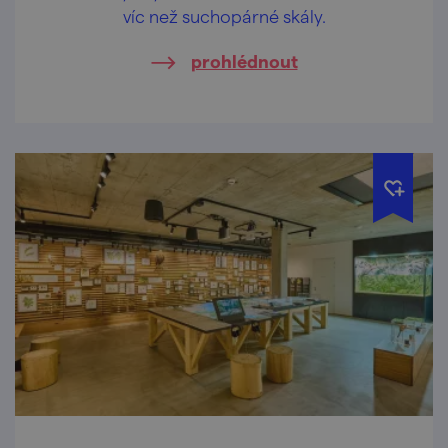
víc než suchopárné skály.
prohlédnout