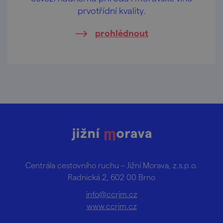
prvotřídní kvality.
prohlédnout
Centrála cestovního ruchu – Jižní Morava, z.s.p.o.
Radnická 2, 602 00 Brno
info@ccrjm.cz
www.ccrjm.cz