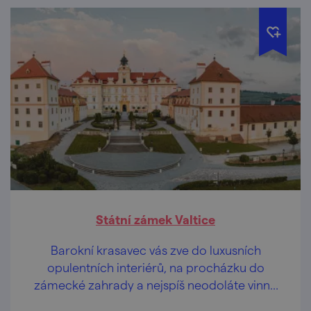
Státní zámek Valtice
Barokní krasavec vás zve do luxusních
opulentních interiérů, na procházku do
zámecké zahrady a nejspíš neodoláte vinné
degustaci.