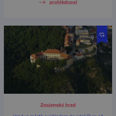
prohlédnout
Znojemský hrad
Hrad ve městě, s výhledem do údolí Dyje, až