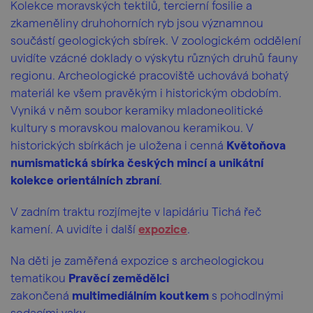
Kolekce moravských tektilů, tercierní fosilie a
zkameněliny druhohorních ryb jsou významnou
součástí geologických sbírek. V zoologickém oddělení
uvidíte vzácné doklady o výskytu různých druhů fauny
regionu. Archeologické pracoviště uchovává bohatý
materiál ke všem pravěkým i historickým obdobím.
Vyniká v něm soubor keramiky mladoneolitické
kultury s moravskou malovanou keramikou. V
historických sbírkách je uložena i cenná
Květoňova
numismatická sbírka českých mincí a unikátní
kolekce orientálních zbraní
.
V zadním traktu rozjímejte v lapidáriu Tichá řeč
kamení. A uvidíte i další
expozice
.
Na děti je zaměřená expozice s archeologickou
tematikou
Pravěcí zemědělci
zakončená
multimediálním koutkem
s pohodlnými
sedacími vaky...