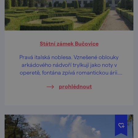
Státní zámek Bučovice
Pravá italská noblesa. Vznešené oblouky
arkádového nádvoří trylkují jako noty v
operetě, fontána zpívá romantickou árii.
Bella, bella!
prohlédnout