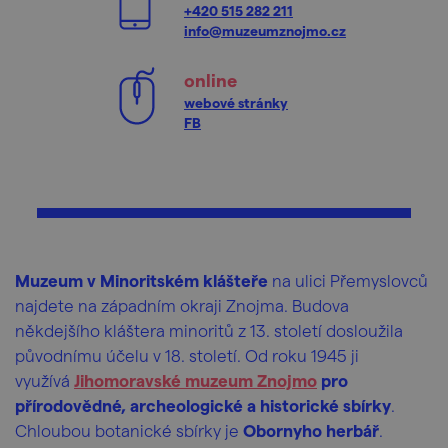
+420 515 282 211
info@muzeumznojmo.cz
online
webové stránky
FB
Muzeum v Minoritském klášteře
na ulici Přemyslovců
najdete na západním okraji Znojma. Budova
někdejšího kláštera minoritů z 13. století dosloužila
původnímu účelu v 18. století. Od roku 1945 ji
využívá
Jihomoravské muzeum Znojmo
pro
přírodovědné, archeologické a historické sbírky
.
Chloubou botanické sbírky je
Obornyho herbář
.