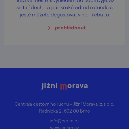
se tají dech… a pár kroků odtud rotunda a
ještě můžete degustovat víno. Třeba to
znojemské.
prohlédnout
Centrála cestovního ruchu – Jižní Morava, z.s.p.o.
Radnická 2, 602 00 Brno
info@ccrjm.cz
www.ccrjm.cz