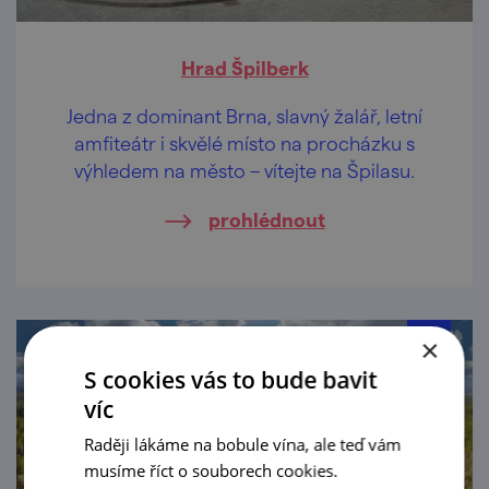
Hrad Špilberk
Jedna z dominant Brna, slavný žalář, letní
amfiteátr i skvělé místo na procházku s
výhledem na město – vítejte na Špilasu.
prohlédnout
×
S cookies vás to bude bavit
víc
Raději lákáme na bobule vína, ale teď vám
musíme říct o souborech cookies.