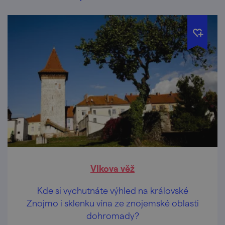
Vlkova věž
Kde si vychutnáte výhled na královské
Znojmo i sklenku vína ze znojemské oblasti
dohromady?