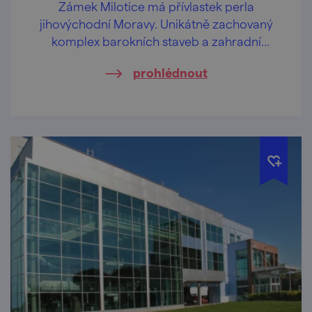
Zámek Milotice má přívlastek perla
jihovýchodní Moravy. Unikátně zachovaný
komplex barokních staveb a zahradní
architektury vás pohladí po duši.
prohlédnout