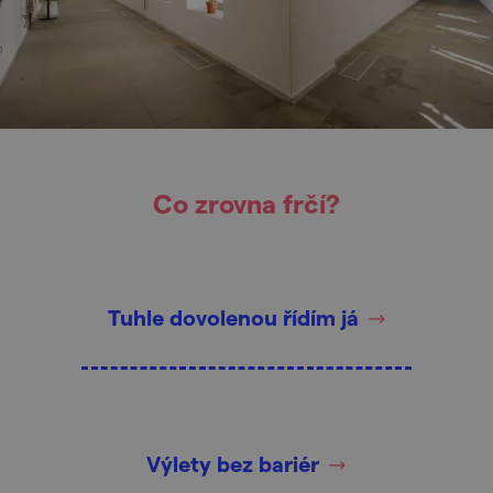
Co zrovna frčí?
Tuhle dovolenou řídím já
Výlety bez bariér