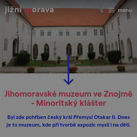
menu
Jihomoravské muzeum ve Znojmě
- Minoritský klášter
Byl zde pohřben český král Přemysl Otakar II. Dnes
je to muzeum, kde při tvorbě expozic myslí i na děti.