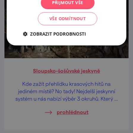
PŘIJMOUT VŠE
VŠE ODMÍTNOUT
ZOBRAZIT PODROBNOSTI
Sloupsko-šošůvské jeskyně
Kde zažít přehlídku krasových hitů na
jediném místě? No tady! Nejdelší jeskynní
systém u nás nabízí výběr 3 okruhů. Který si
vyberete?
prohlédnout