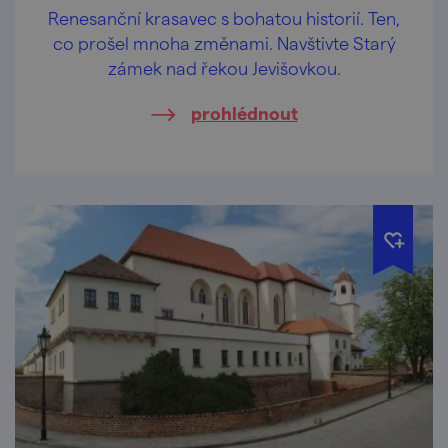
Renesanční krasavec s bohatou historií. Ten,
co prošel mnoha změnami. Navštivte Starý
zámek nad řekou Jevišovkou.
prohlédnout