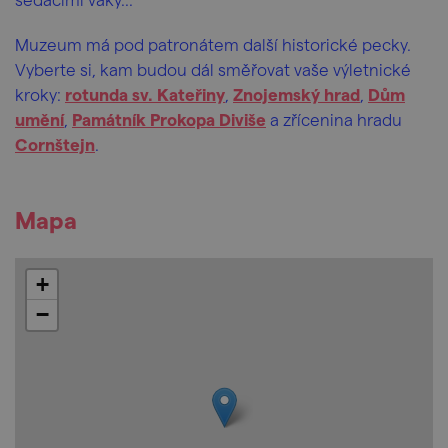
Muzeum má pod patronátem další historické pecky.
Vyberte si, kam budou dál směřovat vaše výletnické
kroky:
rotunda sv. Kateřiny
,
Znojemský hrad
,
Dům
umění
,
Památník Prokopa Diviše
a zřícenina hradu
Cornštejn
.
Mapa
+
−