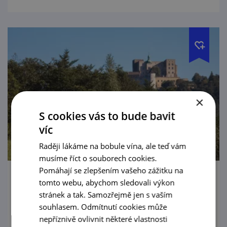
×
S cookies vás to bude bavit
víc
Raději lákáme na bobule vína, ale teď vám
musíme říct o souborech cookies.
Pomáhají se zlepšením vašeho zážitku na
Státní hrad Buchlov
tomto webu, abychom sledovali výkon
stránek a tak. Samozřejmě jen s vaším
Na kopci jej uvidíte už z velké dálky.
souhlasem. Odmítnutí cookies může
Majestátní hrad vám ukáže gotiku, renesanci
nepříznivě ovlivnit některé vlastnosti