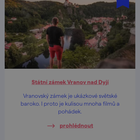
Státní zámek Vranov nad Dyjí
Vranovský zámek je ukázkové světské
baroko. I proto je kulisou mnoha filmů a
pohádek.
prohlédnout