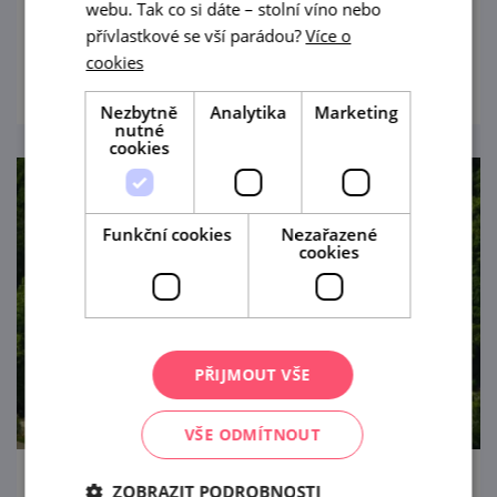
i baroko.
webu. Tak co si dáte – stolní víno nebo
přívlastkové se vší parádou?
Více o
prohlédnout
cookies
Nezbytně
Analytika
Marketing
nutné
cookies
Funkční cookies
Nezařazené
cookies
PŘIJMOUT VŠE
VŠE ODMÍTNOUT
ZOBRAZIT PODROBNOSTI
Státní zámek Rájec nad Svitavou