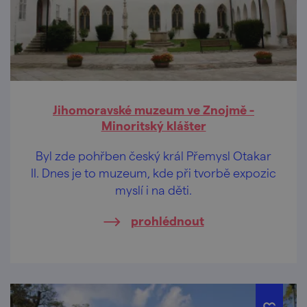
Jihomoravské muzeum ve Znojmě -
Minoritský klášter
Byl zde pohřben český král Přemysl Otakar
II. Dnes je to muzeum, kde při tvorbě expozic
myslí i na děti.
prohlédnout