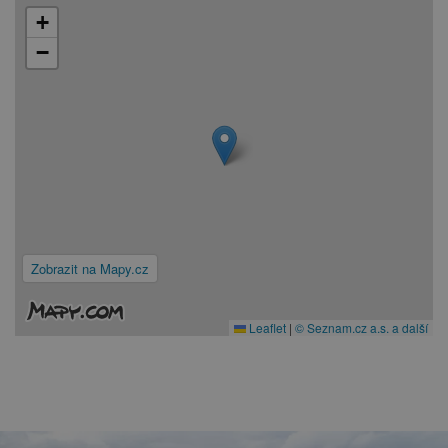
+
−
Zobrazit na Mapy.cz
Leaflet
|
© Seznam.cz a.s. a další