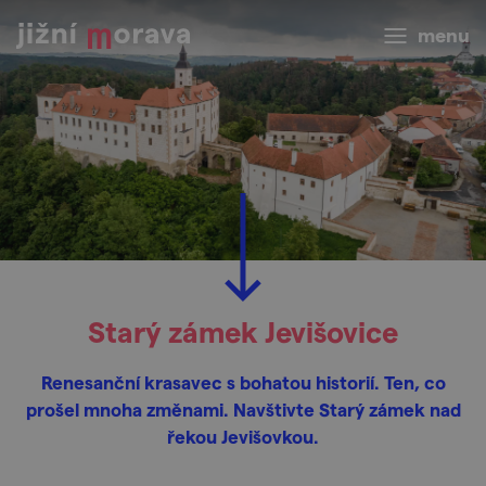
menu
Starý zámek Jevišovice
Renesanční krasavec s bohatou historií. Ten, co
prošel mnoha změnami. Navštivte Starý zámek nad
řekou Jevišovkou.