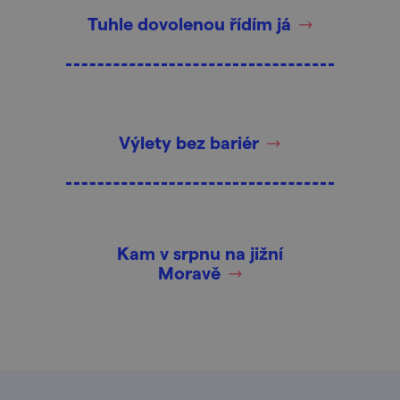
Tuhle dovolenou řídím já
Výlety bez bariér
Kam v srpnu na jižní
Moravě