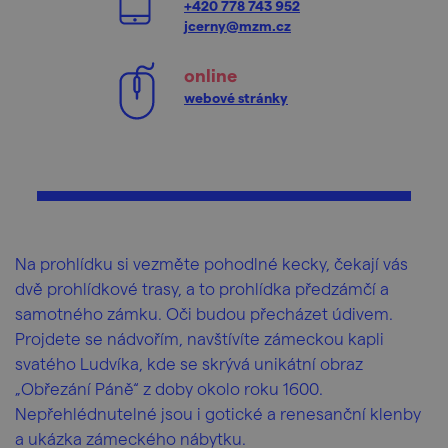
+420 778 743 952
jcerny@mzm.cz
online
webové stránky
Na prohlídku si vezměte pohodlné kecky, čekají vás
dvě prohlídkové trasy, a to prohlídka předzámčí a
samotného zámku. Oči budou přecházet údivem.
Projdete se nádvořím, navštívíte zámeckou kapli
svatého Ludvíka, kde se skrývá unikátní obraz
„Obřezání Páně“ z doby okolo roku 1600.
Nepřehlédnutelné jsou i gotické a renesanční klenby
a ukázka zámeckého nábytku.