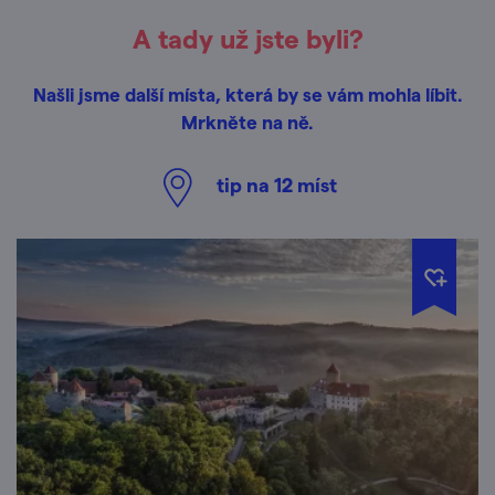
A tady už jste byli?
Našli jsme další místa, která by se vám mohla líbit.
Mrkněte na ně.
tip na
12
míst