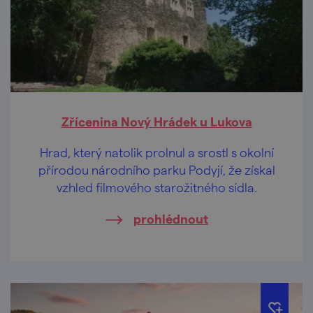
Zřícenina Nový Hrádek u Lukova
Hrad, který natolik prolnul a srostl s okolní
přírodou národního parku Podyjí, že získal
vzhled filmového starožitného sídla.
prohlédnout