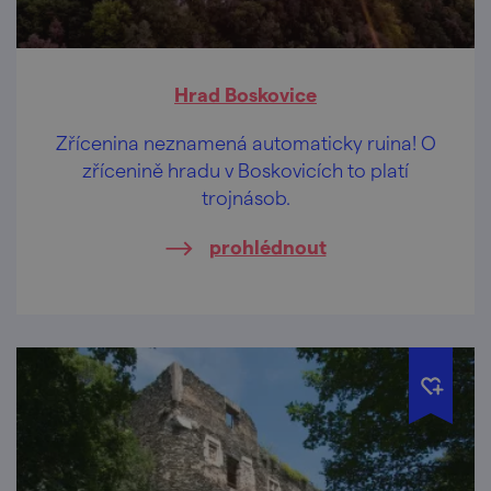
Hrad Boskovice
Zřícenina neznamená automaticky ruina! O
zřícenině hradu v Boskovicích to platí
trojnásob.
prohlédnout