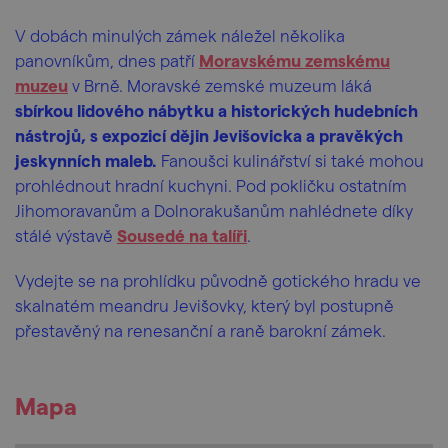
V dobách minulých zámek náležel několika
panovníkům, dnes patří
Moravskému zemskému
muzeu
v Brně. Moravské zemské muzeum láká
sbírkou lidového nábytku a historických hudebních
nástrojů, s expozicí dějin Jevišovicka a pravěkých
jeskynních maleb.
Fanoušci kulinářství si také mohou
prohlédnout hradní kuchyni. Pod pokličku ostatním
Jihomoravanům a Dolnorakušanům nahlédnete díky
stálé výstavě
Sousedé na talíři
.
Vydejte se na prohlídku původně gotického hradu ve
skalnatém meandru Jevišovky, který byl postupně
přestavěný na renesanční a raně barokní zámek.
Mapa