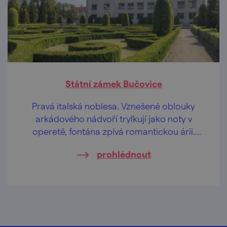
Státní zámek Bučovice
Pravá italská noblesa. Vznešené oblouky
arkádového nádvoří trylkují jako noty v
operetě, fontána zpívá romantickou árii.
Bella, bella!
prohlédnout