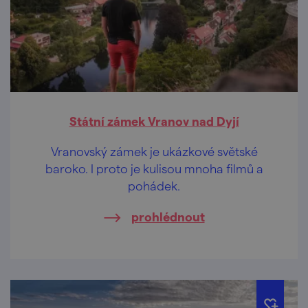
Státní zámek Vranov nad Dyjí
Vranovský zámek je ukázkové světské
baroko. I proto je kulisou mnoha filmů a
pohádek.
prohlédnout