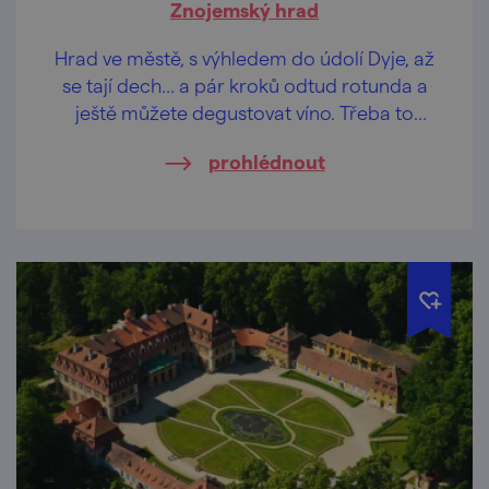
Znojemský hrad
Hrad ve městě, s výhledem do údolí Dyje, až
se tají dech… a pár kroků odtud rotunda a
ještě můžete degustovat víno. Třeba to
znojemské.
prohlédnout