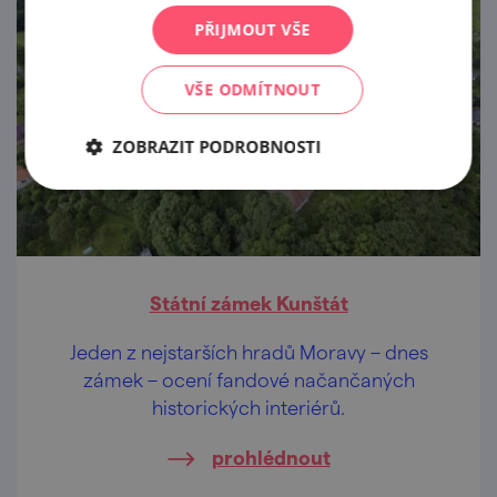
PŘIJMOUT VŠE
VŠE ODMÍTNOUT
ZOBRAZIT PODROBNOSTI
Státní zámek Kunštát
Jeden z nejstarších hradů Moravy – dnes
zámek – ocení fandové načančaných
historických interiérů.
prohlédnout