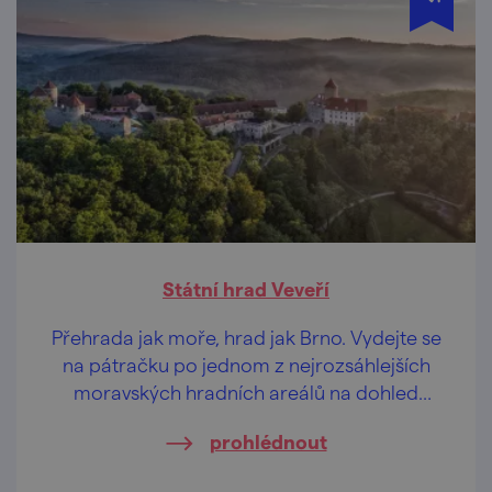
Státní hrad Veveří
Přehrada jak moře, hrad jak Brno. Vydejte se
na pátračku po jednom z nejrozsáhlejších
moravských hradních areálů na dohled
metropole.
prohlédnout