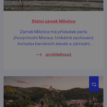
Státní zámek Milotice
Zámek Milotice má přívlastek perla
jihovýchodní Moravy. Unikátně zachovaný
komplex barokních staveb a zahradní
architektury vás pohladí po duši.
prohlédnout