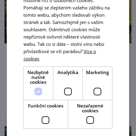
musíme říct o souborech cookies.
Pomáhají se zlepšením vašeho zážitku na
tomto webu, abychom sledovali výkon
stránek a tak. Samozřejmě jen s vaším
souhlasem. Odmítnutí cookies může
nepříznivě ovlivnit některé vlastnosti
webu. Tak co si dáte – stolní víno nebo
přívlastkové se vší parádou?
Více o
Janův hrad
cookies
Tváří se jako zřícenina, ale vás neošálí –
Nezbytně
Analytika
Marketing
Janohrad ukrytý v lužních lesích prostě
nutné
cookies
drnká na romantickou strunu.
prohlédnout
Funkční cookies
Nezařazené
cookies