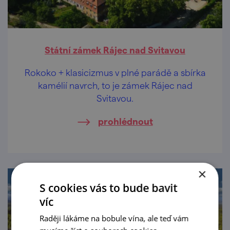
Státní zámek Rájec nad Svitavou
Rokoko + klasicizmus v plné parádě a sbírka
kamélií navrch, to je zámek Rájec nad
Svitavou.
prohlédnout
×
S cookies vás to bude bavit
víc
Raději lákáme na bobule vína, ale teď vám