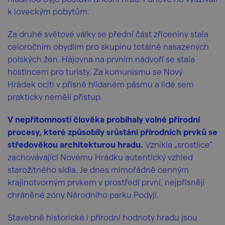
k loveckým pobytům.
Za druhé světové války se přední část zříceniny stala
celoročním obydlím pro skupinu totálně nasazených
polských žen. Hájovna na prvním nádvoří se stala
hostincem pro turisty. Za komunismu se Nový
Hrádek ocitl v přísně hlídaném pásmu a lidé sem
prakticky neměli přístup.
V nepřítomnosti člověka probíhaly volné přírodní
procesy, které způsobily srůstání přírodních prvků se
středověkou architekturou hradu.
Vznikla „srostlice“
zachovávající Novému Hrádku autentický vzhled
starožitného sídla. Je dnes mimořádně cenným
krajinotvorným prvkem v prostředí první, nejpřísněji
chráněné zóny Národního parku Podyjí.
Stavebně historické i přírodní hodnoty hradu jsou