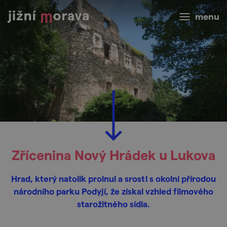
menu
Zřícenina Nový Hrádek u Lukova
Hrad, který natolik prolnul a srostl s okolní přírodou
národního parku Podyjí, že získal vzhled filmového
starožitného sídla.