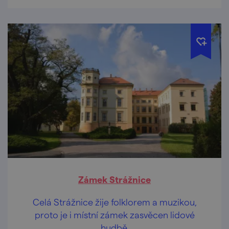
Zámek Strážnice
Celá Strážnice žije folklorem a muzikou,
proto je i místní zámek zasvěcen lidové
hudbě.