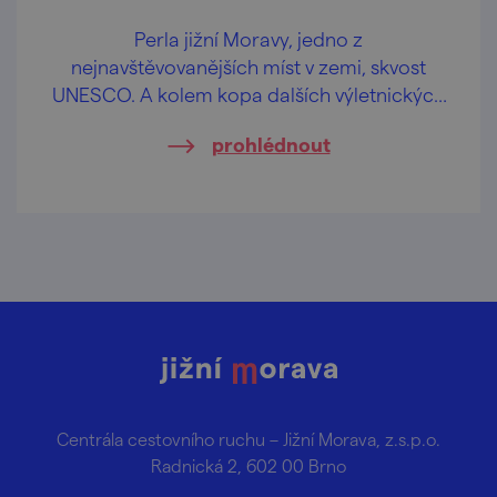
Perla jižní Moravy, jedno z
nejnavštěvovanějších míst v zemi, skvost
UNESCO. A kolem kopa dalších výletnických
lákadel.
prohlédnout
Centrála cestovního ruchu – Jižní Morava, z.s.p.o.
Radnická 2, 602 00 Brno