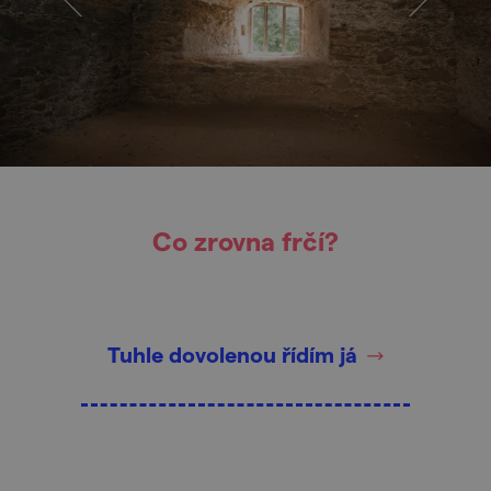
Co zrovna frčí?
Tuhle dovolenou řídím já