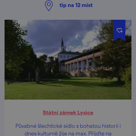
tip na
12
míst
Státní zámek Lysice
Půvabné šlechtické sídlo s bohatou historií i
dnes kulturně žije na max. Přijďte na