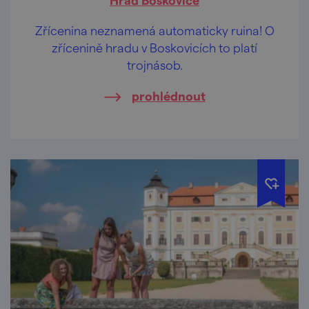
Zřícenina neznamená automaticky ruina! O
zřícenině hradu v Boskovicích to platí
trojnásob.
prohlédnout