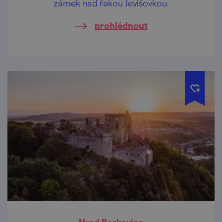
zámek nad řekou Jevišovkou.
prohlédnout
Hrad Boskovice