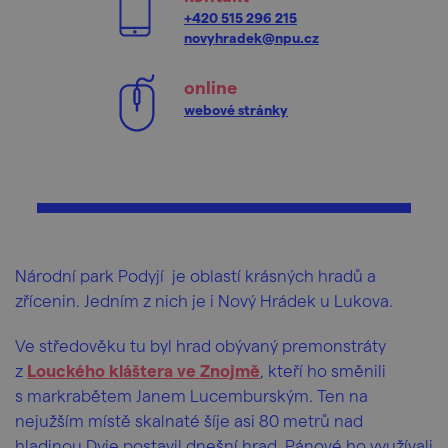
+420 515 296 215
novyhradek@npu.cz
online
webové stránky
Národní park Podyjí je oblastí krásných hradů a
zřícenin. Jedním z nich je i Nový Hrádek u Lukova.
Ve středověku tu byl hrad obývaný premonstráty
z
Louckého kláštera ve Znojmě
, kteří ho směnili
s markrabětem Janem Lucemburským. Ten na
nejužším místě skalnaté šíje asi 80 metrů nad
hladinou Dyje postavil dnešní hrad. Pánové ho využívali