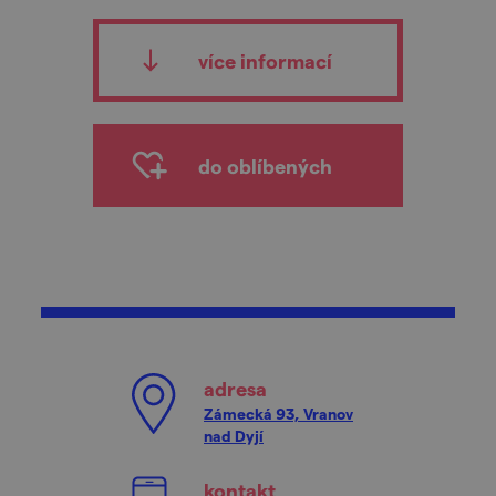
více informací
do oblíbených
adresa
Zámecká 93, Vranov
nad Dyjí
kontakt