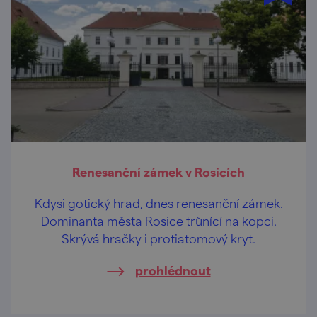
Renesanční zámek v Rosicích
Kdysi gotický hrad, dnes renesanční zámek.
Dominanta města Rosice trůnící na kopci.
Skrývá hračky i protiatomový kryt.
prohlédnout