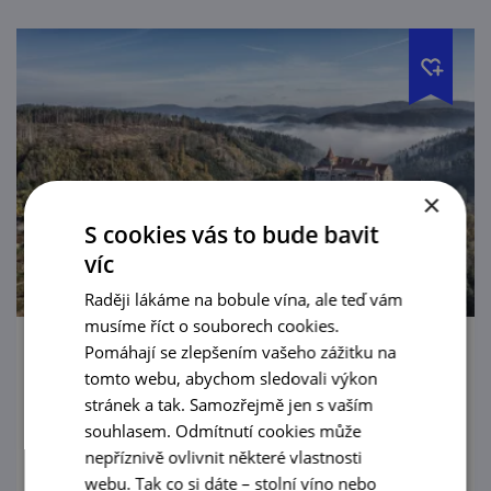
×
S cookies vás to bude bavit
víc
Raději lákáme na bobule vína, ale teď vám
musíme říct o souborech cookies.
Pomáhají se zlepšením vašeho zážitku na
Státní hrad Pernštejn
tomto webu, abychom sledovali výkon
stránek a tak. Samozřejmě jen s vaším
V Čechách mají Karlštejn, na Moravě máme
souhlasem. Odmítnutí cookies může
Pernštejn. Fotogeničtější hrad aby pohledal!
nepříznivě ovlivnit některé vlastnosti
webu. Tak co si dáte – stolní víno nebo
prohlédnout