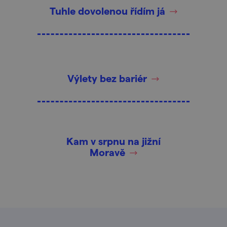
Tuhle dovolenou řídím já
Výlety bez bariér
Kam v srpnu na jižní
Moravě