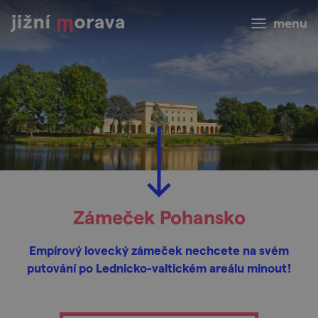
menu
Zámeček Pohansko
Empírový lovecký zámeček nechcete na svém
putování po Lednicko-valtickém areálu minout!