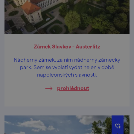
Zámek Slavkov - Austerlitz
Nádherný zámek, za ním nádherný zámecký
park. Sem se vyplatí vydat nejen v době
napoleonských slavností.
prohlédnout