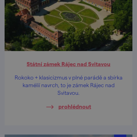
Státní zámek Rájec nad Svitavou
Rokoko + klasicizmus v plné parádě a sbírka
kamélií navrch, to je zámek Rájec nad
Svitavou.
prohlédnout