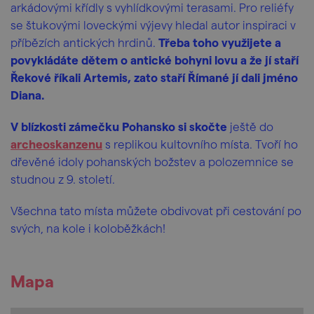
arkádovými křídly s vyhlídkovými terasami. Pro reliéfy
se štukovými loveckými výjevy hledal autor inspiraci v
příbězích antických hrdinů.
Třeba toho využijete a
povykládáte dětem o antické bohyni lovu a že jí staří
Řekové říkali Artemis, zato staří Římané jí dali jméno
Diana.
V blízkosti zámečku Pohansko si skočte
ještě do
archeoskanzenu
s replikou kultovního místa. Tvoří ho
dřevěné idoly pohanských božstev a polozemnice se
studnou z 9. století.
Všechna tato místa můžete obdivovat při cestování po
svých, na kole i koloběžkách!
Mapa