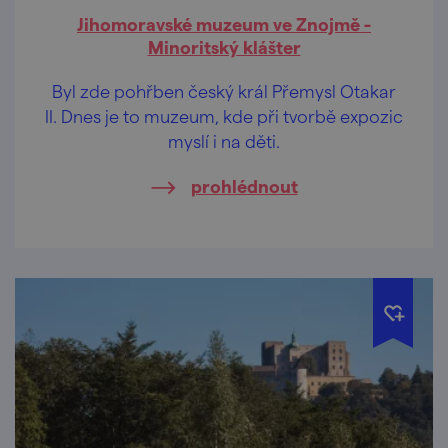
Jihomoravské muzeum ve Znojmě -
Minoritský klášter
Byl zde pohřben český král Přemysl Otakar
II. Dnes je to muzeum, kde při tvorbě expozic
myslí i na děti.
prohlédnout