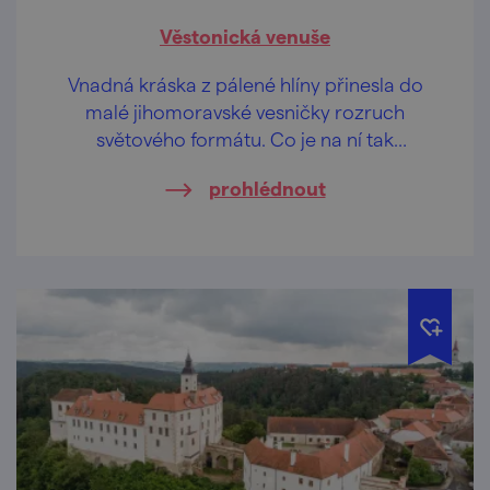
Věstonická venuše
Vnadná kráska z pálené hlíny přinesla do
malé jihomoravské vesničky rozruch
světového formátu. Co je na ní tak
fascinujícího?
prohlédnout