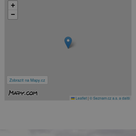
+
−
Zobrazit na Mapy.cz
Leaflet
|
© Seznam.cz a.s. a další