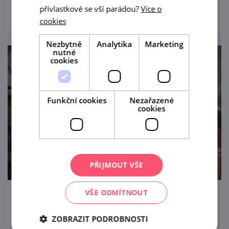
přívlastkové se vší parádou?
Více o
cookies
Nezbytně
Analytika
Marketing
nutné
cookies
Funkční cookies
Nezařazené
cookies
PŘIJMOUT VŠE
VŠE ODMÍTNOUT
Archeopark Pavlov
ZOBRAZIT PODROBNOSTI
Prehistorie je pravěká nuda? V Pavlově z vás