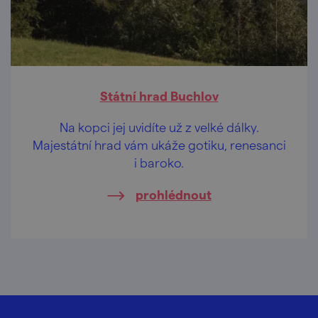
Státní hrad Buchlov
Na kopci jej uvidíte už z velké dálky.
Majestátní hrad vám ukáže gotiku, renesanci
i baroko.
prohlédnout