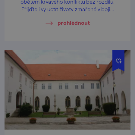
obětem krvavého konfliktu bez rozdílu.
Přijďte i vy uctít životy zmařené v boji...
prohlédnout