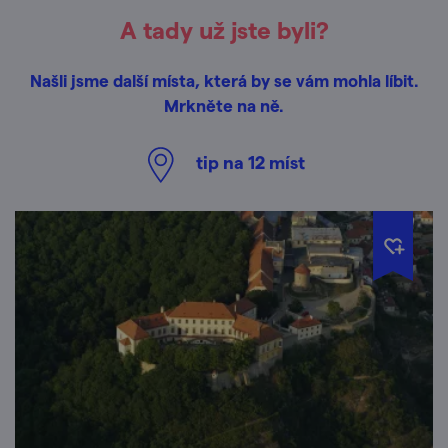
A tady už jste byli?
Našli jsme další místa, která by se vám mohla líbit.
Mrkněte na ně.
tip na
12
míst