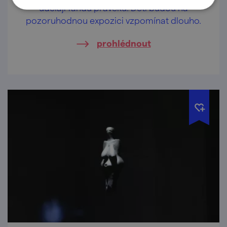
udělají fandu pravěku! Děti budou na
pozoruhodnou expozici vzpomínat dlouho.
prohlédnout