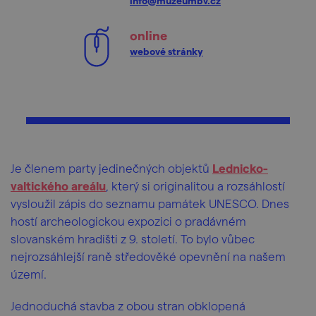
info@muzeumbv.cz
online
webové stránky
Je členem party jedinečných objektů
Lednicko-
valtického areálu
, který si originalitou a rozsáhlostí
vysloužil zápis do seznamu památek UNESCO. Dnes
hostí archeologickou expozici o pradávném
slovanském hradišti z 9. století. To bylo vůbec
nejrozsáhlejší raně středověké opevnění na našem
území.
Jednoduchá stavba z obou stran obklopená