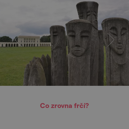
Co zrovna frčí?