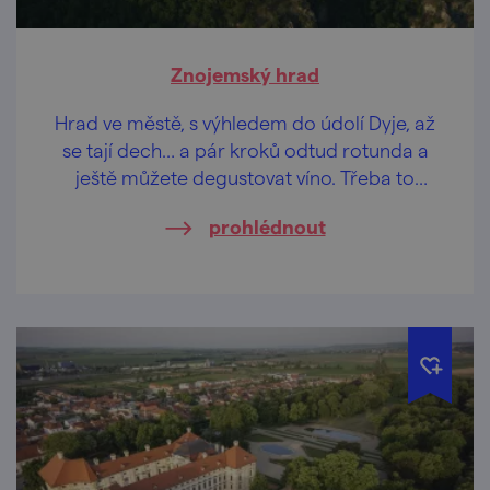
Znojemský hrad
Hrad ve městě, s výhledem do údolí Dyje, až
se tají dech… a pár kroků odtud rotunda a
ještě můžete degustovat víno. Třeba to
znojemské.
prohlédnout