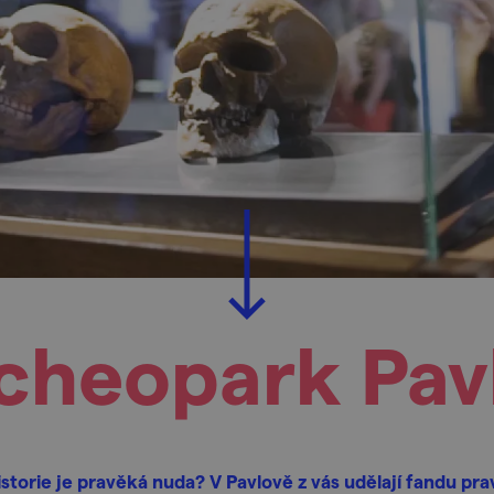
cheopark Pav
storie je pravěká nuda? V Pavlově z vás udělají fandu pr