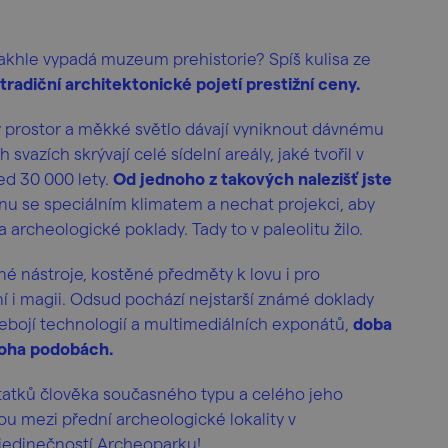
. Takhle vypadá muzeum prehistorie? Spíš kulisa ze
tradiční architektonické pojetí prestižní ceny.
ý prostor a měkké světlo dávají vyniknout dávnému
svazích skrývají celé sídelní areály, jaké tvořil v
d 30 000 lety.
Od jednoho z takových nalezišť jste
ěnu se speciálním klimatem a nechat projekci, aby
 archeologické poklady. Tady to v paleolitu žilo.
é nástroje, kostěné předměty k lovu i pro
ní i magii. Odsud pochází nejstarší známé doklady
nebojí technologií a multimediálních exponátů,
doba
noha podobách.
tatků člověka současného typu a celého jeho
vou mezi přední archeologické lokality v
jedinečností Archeoparku!