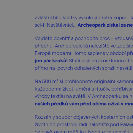
Zvláštní bílé kostky vykukují z nitra kopce
sci-fi Návštěvníci…
Archeopark získal za ne
Vejděte dovnitř a pochopíte proč – vzdušn
příběhu. Archeologická naleziště ve zdejších 
Evropě moderní Homo sapiens v období pře
jen pár kroků!
Stačí vejít za prosklenou st
přímo na povrch odhalených spraší nasvítila
Na 500 m² si prohlédnete originální kamenn
každodenní život, umění a rituály, pohřbívá
výroby textilu na světě. V Archeoparku se 
našich předků vá
m před očima ožívá v m
Rozsáhlý soubor objevených kosterních os
životního prostředí řadí naleziště pod Pála
celosvětovém měřítku. Nechte se uchvátit 