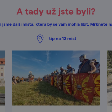
A tady už jste byli?
i jsme další místa, která by se vám mohla líbit. Mrkněte n
tip na
12
míst