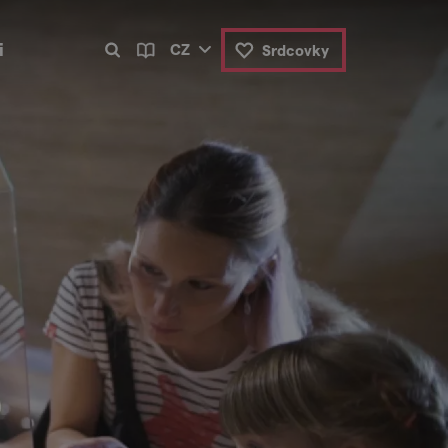
i
CZ
Srdcovky