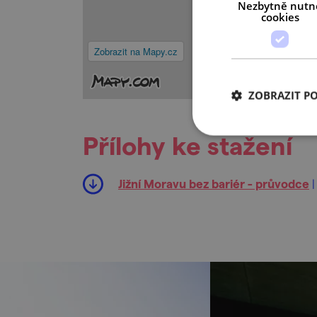
Nezbytně nutn
cookies
Zobrazit na Mapy.cz
ZOBRAZIT P
Přílohy ke stažení
Jižní Moravu bez bariér - průvodce
|