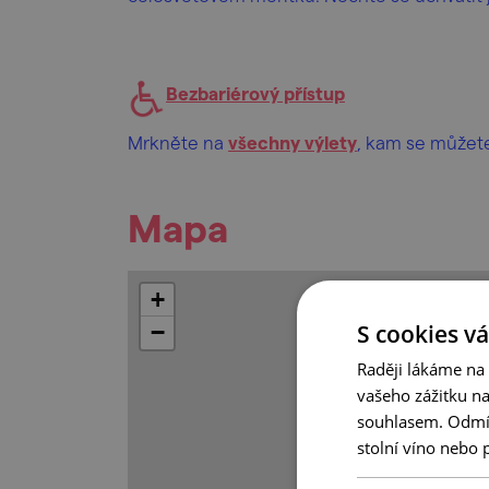
Bezbariérový přístup
Mrkněte na
všechny výlety
, kam se můžete
Mapa
+
S cookies vá
−
Raději lákáme na
vašeho zážitku n
souhlasem. Odmítn
stolní víno nebo 