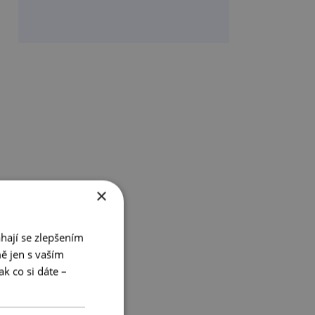
×
hají se zlepšením
ě jen s vaším
k co si dáte –