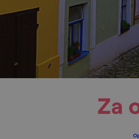
Za 
Op