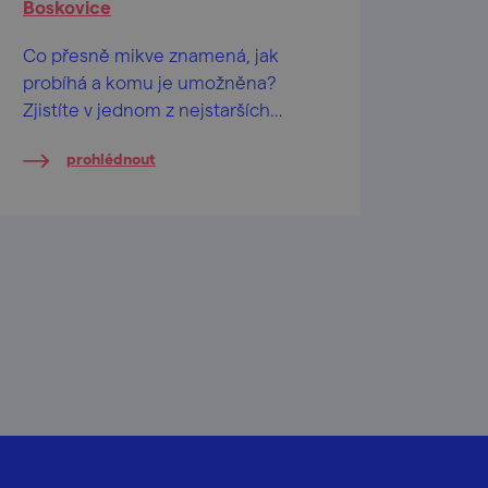
Boskovice
Co přesně mikve znamená, jak
probíhá a komu je umožněna?
Zjistíte v jednom z nejstarších
domů židovské čtvrti v Boskovicích.
prohlédnout