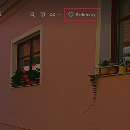
i
CZ
Srdcovky