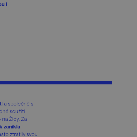
ou i
tí a společně s
idné soužití
 na Židy. Za
 zanikla
–
sto ztratily svou