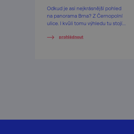
Odkud je asi nejkrásnější pohled
na panorama Brna? Z Černopolní
ulice. I kvůli tomu výhledu tu stojí
jedna z nejvýznamnějších staveb
prohlédnout
funkcionalistické architektury...