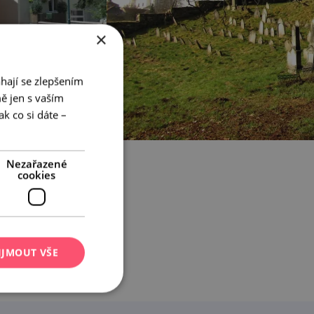
×
hají se zlepšením
ě jen s vaším
k co si dáte –
Nezařazené
cookies
tel
adice a zvyklosti,
kli svůj odkaz.
IJMOUT VŠE