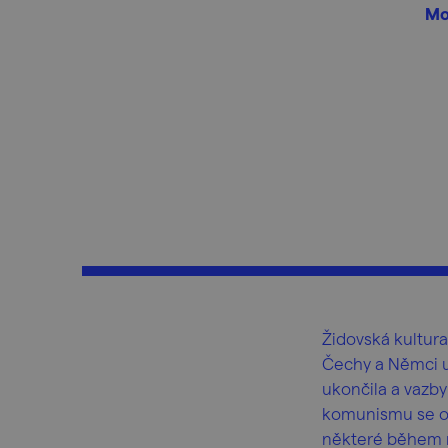
Mor
Židovská kultura
Čechy a Němci utv
ukončila a vazby 
komunismu se o 
některé během na