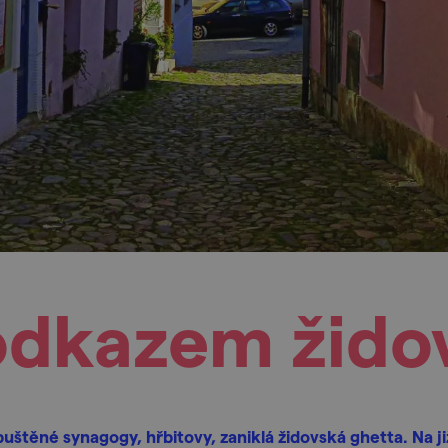
odkazem židov
uštěné synagogy, hřbitovy, zaniklá židovská ghetta. Na ji