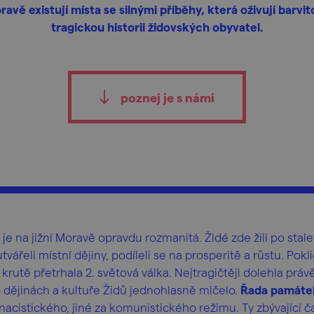
avě existují místa se silnými příběhy, která oživují barvit
tragickou historii židovských obyvatel.
poznej je s námi
 je na jižní Moravě opravdu rozmanitá. Židé zde žili po stale
ářeli místní dějiny, podíleli se na prosperitě a růstu. Pokl
krutě přetrhala 2. světová válka. Nejtragičtěji dolehla právě
dějinách a kultuře Židů jednohlasně mlčelo.
Řada památek
cistického, jiné za komunistického režimu. Ty zbývající ča