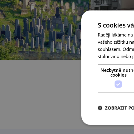
S cookies vá
Raději lákáme na
vašeho zážitku n
souhlasem. Odmítn
stolní víno nebo 
Nezbytně nutn
cookies
Po
První Židé přišli
ale také řada pa
ZOBRAZIT P