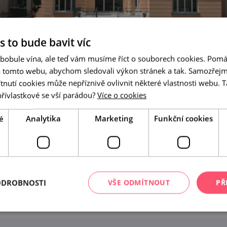
s to bude bavit víc
 bobule vína, ale teď vám musíme říct o souborech cookies. Pomá
a tomto webu, abychom sledovali výkon stránek a tak. Samozřejm
utí cookies může nepříznivě ovlivnit některé vlastnosti webu. Ta
přívlastkové se vší parádou?
Více o cookies
é
Analytika
Marketing
Funkční cookies
 stopách židovských obyva
 na jižní Moravu už ve 13. století. Dochovali se nejen jejich tr
mátek. Objevte historická místa na jižní Moravě, kterým vtis
ODROBNOSTI
VŠE ODMÍTNOUT
PŘ