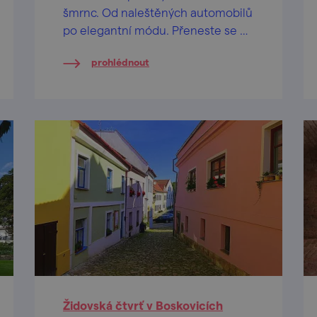
šmrnc. Od naleštěných automobilů
po elegantní módu. Přeneste se do
dokonalých reálií této doby v
prohlédnout
moravské metropoli!
Židovská čtvrť v Boskovicích