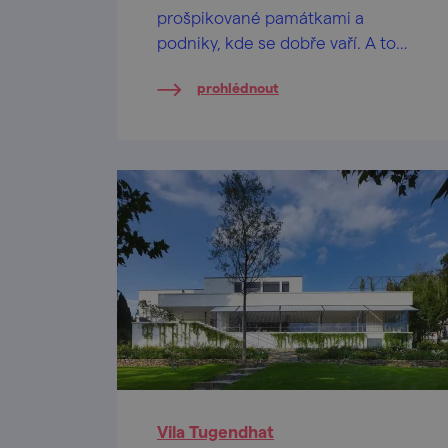
prošpikované památkami a
podniky, kde se dobře vaří. A to
okolí...
prohlédnout
Vila Tugendhat