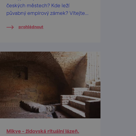
českých městech? Kde leží
půvabný empírový zámek? Vítejte
v Boskovicích. Köhn, jdou dál, tady
prohlédnout
se nudit nebudou!
Mikve - židovská rituální lázeň,