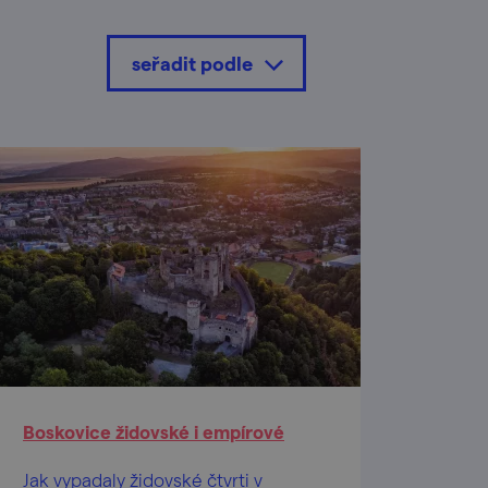
seřadit podle
Boskovice židovské i empírové
Jak vypadaly židovské čtvrti v