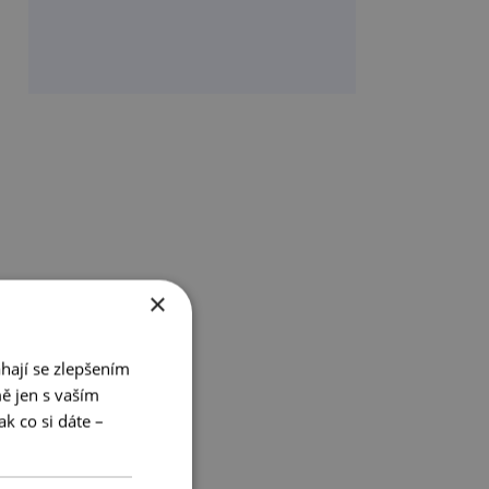
×
hají se zlepšením
ě jen s vaším
k co si dáte –