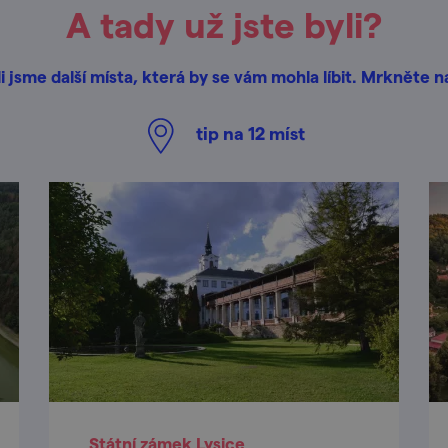
A tady už jste byli?
i jsme další místa, která by se vám mohla líbit. Mrkněte n
tip na
12
míst
Státní zámek Lysice