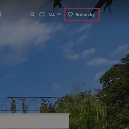
i
CZ
Srdcovky