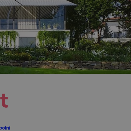
t
polní