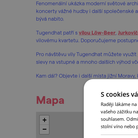
Fenomenální ukázka moderní světové arch
koncerty vážné hudby i další společenské a 
bývá nabito.
Tugendhat patří s
vilou Löw-Beer
,
Jurkovič
vilovému kvartetu. Doporučujeme postupně 
Pro návštěvu vily Tugendhat můžete využít
slevy na vstupné a mnoho dalších výhod v
Kam dál? Objevte i další místa jižní Moravy
S cookies vá
Mapa
Raději lákáme na
vašeho zážitku n
souhlasem. Odmítn
+
stolní víno nebo 
−