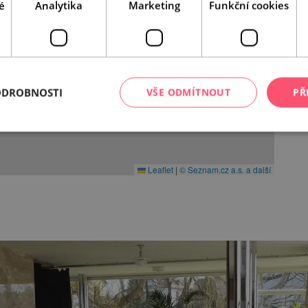
é
Analytika
Marketing
Funkční cookies
ODROBNOSTI
VŠE ODMÍTNOUT
PŘ
Leaflet
|
© Seznam.cz a.s. a další