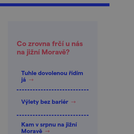
Co zrovna frčí u nás
na jižní Moravě?
Tuhle dovolenou řídím
já
Výlety bez bariér
Kam v srpnu na jižní
Moravě