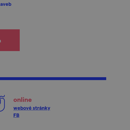
staveb
h
online
webové stránky
FB