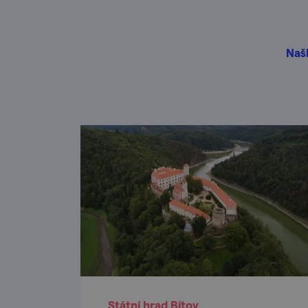
Našl
Státní hrad Bítov