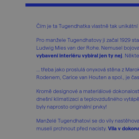
Čím je ta Tugendhatka vlastně tak unikátn
Pro manžele Tugendhatovy ji začal 1929 st
Ludwig Mies van der Rohe. Nemusel bojovat
vybavení interiéru vybíral jen ty nej
. Někte
… třeba jako proslulá onyxová stěna z Maroka!
Rodenem, Carice van Houten a spol., je čas 
Kromě designové a materiálové dokonalost
dnešní klimatizaci a teplovzdušného vytápě
byly naprosto originální prvky!
Manželé Tugendhatovi se do vily nastěhovali
museli prchnout před nacisty.
Vila v doko