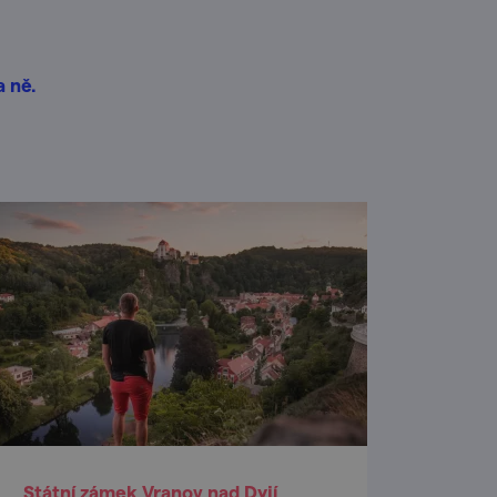
a ně.
Státní zámek Vranov nad Dyjí