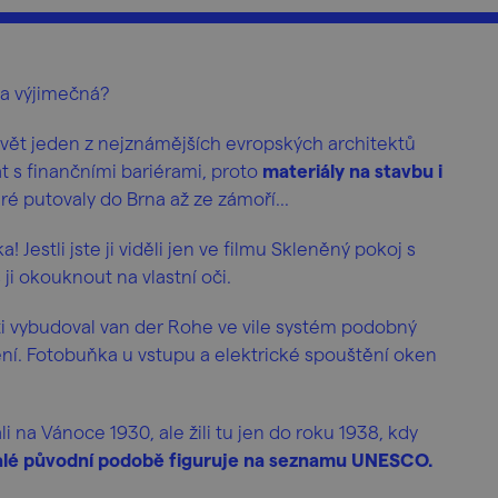
í a výjimečná?
avět jeden z nejznámějších evropských architektů
 s finančními bariérami, proto
materiály na stavbu i
ré putovaly do Brna až ze zámoří...
 Jestli jste ji viděli jen ve filmu Skleněný pokoj s
ji okouknout na vlastní oči.
i vybudoval van der Rohe ve vile systém podobný
ní. Fotobuňka u vstupu a elektrické spouštění oken
 na Vánoce 1930, ale žili tu jen do roku 1938, kdy
nalé původní podobě figuruje na seznamu UNESCO.