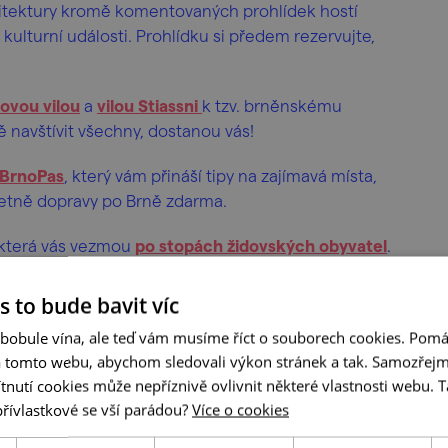
itektury kromě komentovaných prohlídek hostí
kulturní události. Prohlídku si předem rezervujte,
ovou vilou
a
vilou Stiassni
k tzv. brněnskému
navštívit všechny, dostanou vás!
BrnoPas
, který vám přináší tipy na zajímavá místa,
četně dopravy po Brně zdarma.
, která vás vezmou
po stopách židovských obyvatel
.
s to bude bavit víc
 bobule vína, ale teď vám musíme říct o souborech cookies. Pomá
a tomto webu, abychom sledovali výkon stránek a tak. Samozřejm
utí cookies může nepříznivě ovlivnit některé vlastnosti webu. Ta
přívlastkové se vší parádou?
Více o cookies