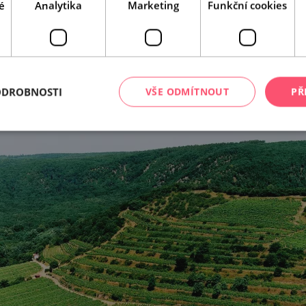
é
Analytika
Marketing
Funkční cookies
Leaflet
|
© Seznam.cz a.s. a další
ODROBNOSTI
VŠE ODMÍTNOUT
PŘ