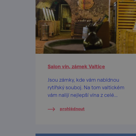
Salon vín, zámek Valtice
Jsou zámky, kde vám nabídnou
rytířský souboj. Na tom valtickém
vám nalijí nejlepší vína z celé
republiky.
prohlédnout