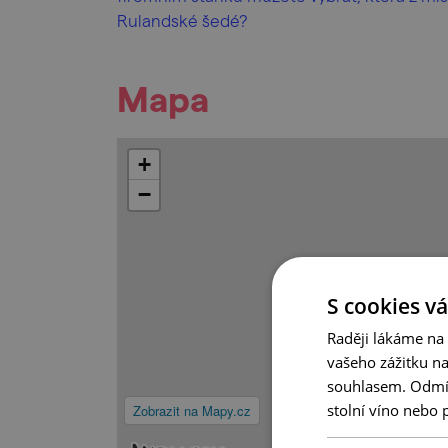
Rulandské šedé?
Mapa
+
−
S cookies vá
Raději lákáme na
vašeho zážitku n
souhlasem. Odmítn
stolní víno nebo 
Zobrazit na Mapy.cz