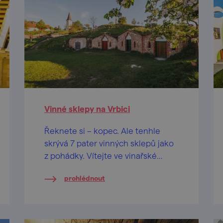
Vinné sklepy na Vrbici
Řeknete si – kopec. Ale tenhle
skrývá 7 pater vinných sklepů jako
z pohádky. Vítejte ve vinařské
oblasti Velkopavlovicka.
prohlédnout