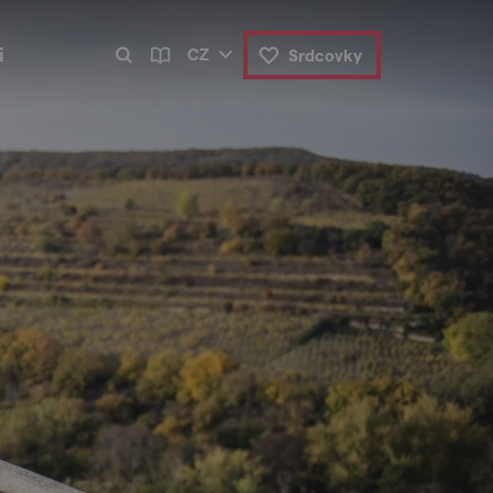
i
CZ
Srdcovky