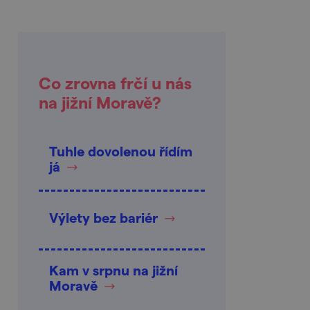
Co zrovna frčí u nás
na jižní Moravě?
Tuhle dovolenou řídím
já
Výlety bez bariér
Kam v srpnu na jižní
Moravě