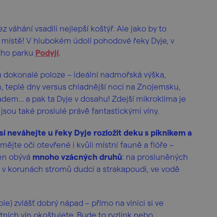
z váhání vsadili nejlepší koštýř. Ale jako by to
m místě! V hlubokém údolí pohodové řeky Dyje, v
ího parku
Podyjí
.
su dokonalé poloze – ideální nadmořská výška,
, teplé dny versus chladnější noci na Znojemsku,
adem… a pak ta Dyje v dosahu! Zdejší mikroklima je
jsou také proslulé právě fantastickými víny.
sí neváhejte u řeky Dyje rozložit deku s piknikem a
mějte oči otevřené i kvůli místní fauně a flóře –
ten obývá
mnoho vzácných druhů
: na prosluněných
é, v korunách stromů dudci a strakapoudi, ve vodě
le) zvlášť dobrý nápad – přímo na vinici si ve
tních vín okoštujete. Bude to ryzlink nebo