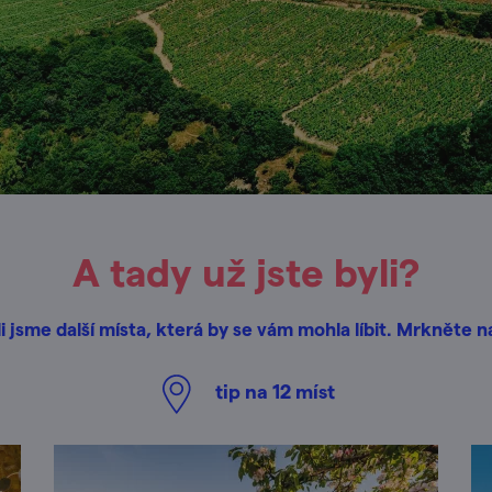
A tady už jste byli?
i jsme další místa, která by se vám mohla líbit. Mrkněte n
tip na
12
míst