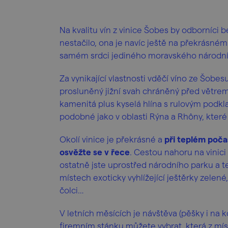
Na kvalitu vín z vinice Šobes by odborníci be
nestačilo, ona je navíc ještě na překrásné
samém srdci jediného moravského národn
Za vynikající vlastnosti vděčí víno ze Šobe
prosluněný jižní svah chráněný před větrem
kamenitá plus kyselá hlína s rulovým podkl
podobné jako v oblasti Rýna a Rhôny, které 
Okolí vinice je překrásné a
při teplém poča
osvěžte se v řece
. Cestou nahoru na vinici 
ostatně jste uprostřed národního parku a 
místech exoticky vyhlížející ještěrky zelen
čolci…
V letních měsících je návštěva (pěšky i na ko
firemním stánku můžete vybrat, která z mís