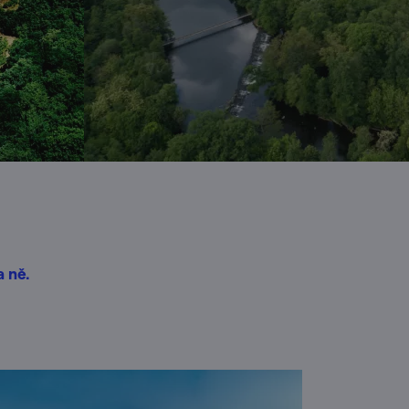
a ně.