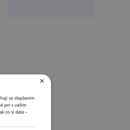
×
hají se zlepšením
ě jen s vaším
k co si dáte –