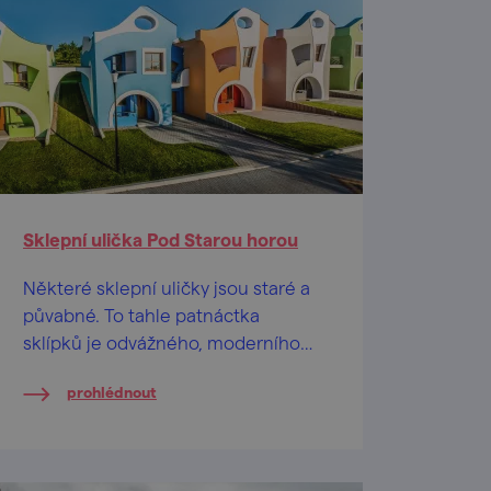
Sklepní ulička Pod Starou horou
Některé sklepní uličky jsou staré a
půvabné. To tahle patnáctka
sklípků je odvážného, moderního
pojetí a hýří pestrými barvami.
prohlédnout