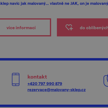
sklep navíc jak malovaný… vlastně ne JAK, on je malovaný
více informací
do oblíbenýc
kontakt
+420 797 990 879
rezervace@malovany-sklep.cz