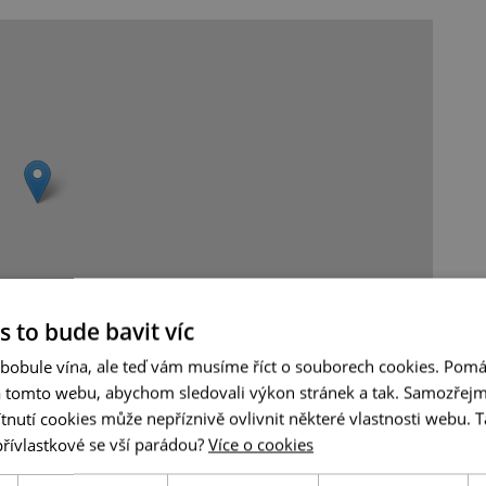
s to bude bavit víc
 bobule vína, ale teď vám musíme říct o souborech cookies. Pomá
Leaflet
|
© Seznam.cz a.s. a další
a tomto webu, abychom sledovali výkon stránek a tak. Samozřejm
utí cookies může nepříznivě ovlivnit některé vlastnosti webu. Ta
přívlastkové se vší parádou?
Více o cookies