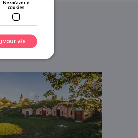
Nezařazené
cookies
a ně.
IJMOUT VŠE