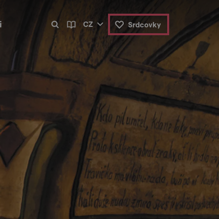
i
CZ
Srdcovky