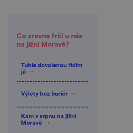
Co zrovna frčí u nás
na jižní Moravě?
Tuhle dovolenou řídím
já
Výlety bez bariér
Kam v srpnu na jižní
Moravě