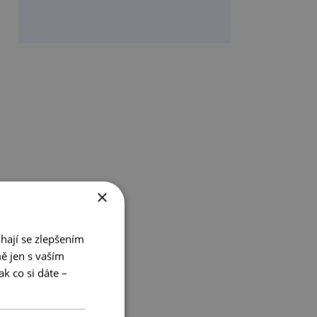
×
hají se zlepšením
ě jen s vaším
k co si dáte –