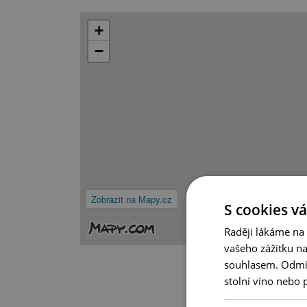
+
−
Zobrazit na Mapy.cz
S cookies vá
Raději lákáme na
vašeho zážitku n
souhlasem. Odmítn
stolní víno nebo 