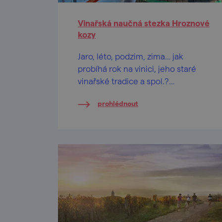
Vinařská naučná stezka Hroznové
kozy
Jaro, léto, podzim, zima… jak
probíhá rok na vinici, jeho staré
vinařské tradice a spol.?
5kilometrová trasa vás provede.
prohlédnout