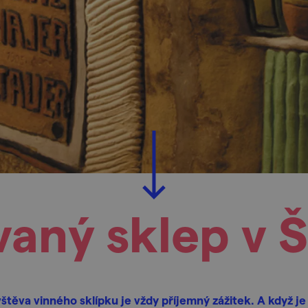
aný sklep v 
štěva vinného sklípku je vždy příjemný zážitek. A když je