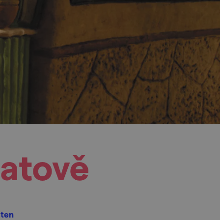
Šatově
 ten