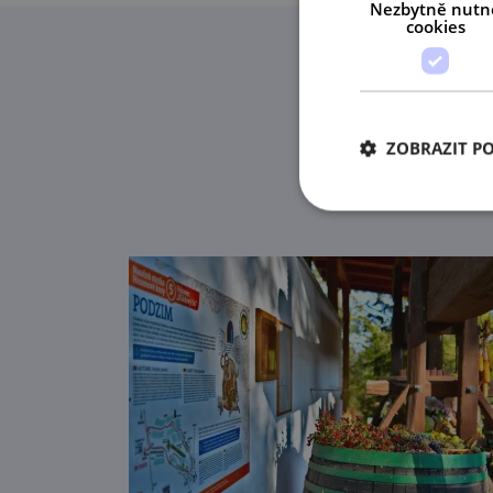
Nezbytně nutn
cookies
Našl
ZOBRAZIT P