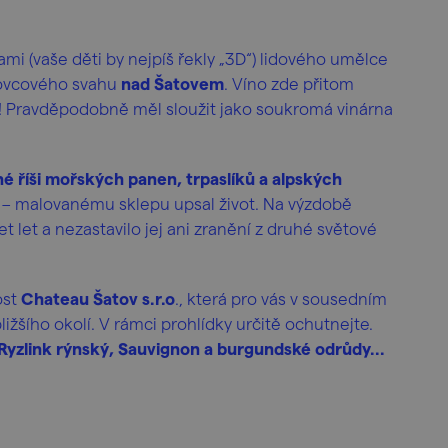
mi (vaše děti by nejpíš řekly „3D“) lidového umělce
kovcového svahu
nad Šatovem
. Víno zde přitom
i! Pravděpodobně měl sloužit jako soukromá vinárna
é říši mořských panen, trpaslíků a alpských
k – malovanému sklepu upsal život. Na výzdobě
t let a nezastavilo jej ani zranění z druhé světové
ost
Chateau Šatov s.r.o
., která pro vás v sousedním
ližšího okolí. V rámci prohlídky určitě ochutnejte.
 Ryzlink rýnský, Sauvignon a burgundské odrůdy...