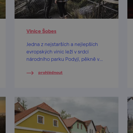
Vinice Šobes
Jedna z nejstarších a nejlepších
evropských vinic leží v srdci
národního parku Podyjí, pěkně v
meandru řeky Dyje.
prohlédnout