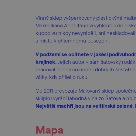
Vinný sklep vyšperkovaný plastickými malba
Maxmilliana Appeltauera vyhloubili do pís
kupodivu nikdy nevyráběli, ani neskladoval
a místo k příjemnému posezení.
V podzemí se ocitnete v jakési podivuhodn
krajinek.
Jejich autor – sám šatovský rodá
pracoval neděli co neděli dobrých šestatřice
války, kdy přišel o ruku.
Od 2011 provozuje Malovaný sklep společn
sklípku vyrábí lahodná vína ze Šatova a nejb
Největší machři jsou na veltlínské zelené,
Mapa