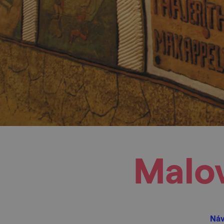
Malov
Náv