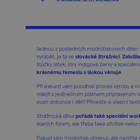
Jednou z posledních modrotiskových dílen 
vyrábět, je ta ve
slovácké Strážnici
.
Založil
štůčky látek, litry indigové barvy a speciáln
krásnému řemeslu s láskou věnuje
.
Při exkurzi vám poodhalí proces výroby a 
odejít s jedinečným plátnem připraveným s
pustí dokonce i děti! Přineste si vlastní te
Strážnická dílna
pořádá také speciální wo
starých forem, ale třeba také sítotisk neb
Pokud vám modrotisk uhranul, ale necítíte s