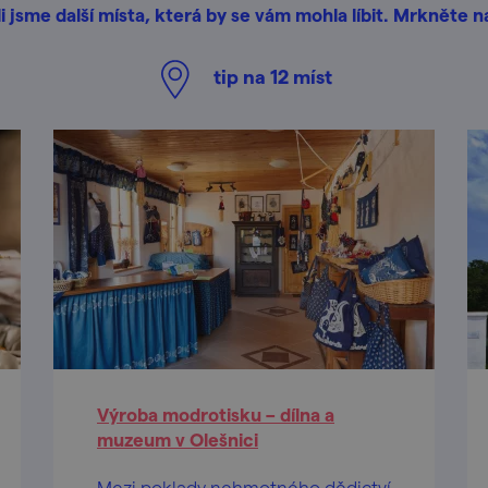
i jsme další místa, která by se vám mohla líbit. Mrkněte n
tip na
12
míst
Výroba modrotisku – dílna a
muzeum v Olešnici
Mezi poklady nehmotného dědictví