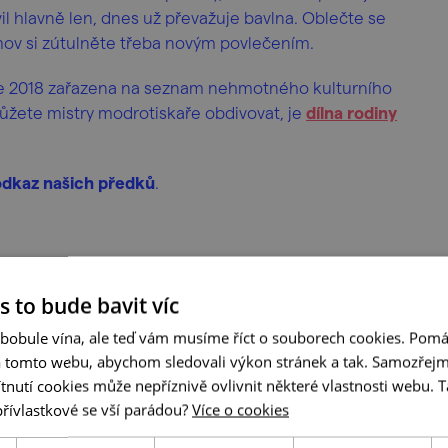
il hlavně len, dnes už převažuje bavlna. Oblečte se
ov si zútulněte třeba novým povlečením.
oce 2018 zařazena na seznam nehmotného kulturního
žete mistry modrotiskaře obdivovat, je
dílna rodiny
odkaz našich předků
.
s to bude bavit víc
 bobule vína, ale teď vám musíme říct o souborech cookies. Pomá
a tomto webu, abychom sledovali výkon stránek a tak. Samozřejm
utí cookies může nepříznivě ovlivnit některé vlastnosti webu. Ta
přívlastkové se vší parádou?
Více o cookies