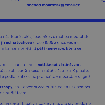
obchod.modrotisk@email.cz
u nás, které splňují podmínky a mohou modrotisk
a ji rodina Jochova
v roce 1906 a dnes vás mezi
ími formami přivítá již
pátá generace, která se
rovnou si budete moct
natisknout vlastní vzor
a
tát se oblíbeným kusem vašeho šatníku. K práci tu
xtil a podle fantazie ho proměňte v modrobílý originál.
rkshopy
, na kterých si vyzkoušíte nejen tisk pomocí
o malbu štětcem.
e na vlastní kreativní pokusy, můžete si v prodejně