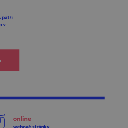
 patří
a v
h
online
webové stránky