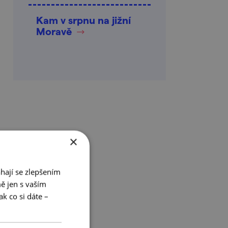
Kam v srpnu na jižní
Moravě
×
hají se zlepšením
ě jen s vaším
k co si dáte –