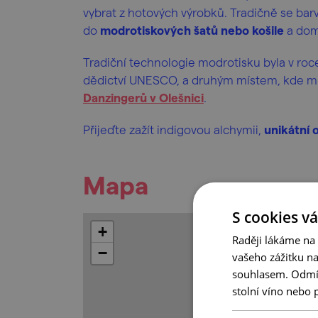
vybrat z hotových výrobků. Tradičně se barv
do
modrotiskových šatů nebo košile
a dom
Tradiční technologie modrotisku byla v r
dědictví UNESCO, a druhým místem, kde mů
Danzingerů v Olešnici
.
Přijeďte zažít indigovou alchymii,
unikátní 
Mapa
S cookies vá
+
Raději lákáme na
−
vašeho zážitku n
souhlasem. Odmítn
stolní víno nebo 