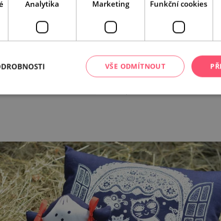
é
Analytika
Marketing
Funkční cookies
ODROBNOSTI
VŠE ODMÍTNOUT
PŘ
Leaflet
|
© Seznam.cz a.s. a další