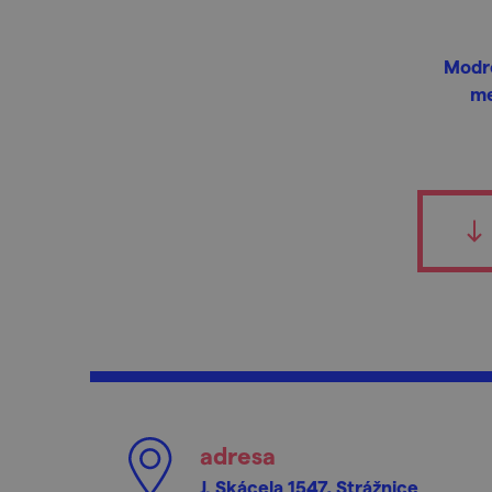
Modro
me
adresa
J. Skácela 1547, Strážnice