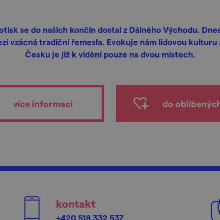
tisk se do našich končin dostal z Dálného Východu. Dnes
zi vzácná tradiční řemesla. Evokuje nám lidovou kulturu 
Česku je již k vidění pouze na dvou místech.
více informací
do oblíbenýc
kontakt
+420 518 332 537