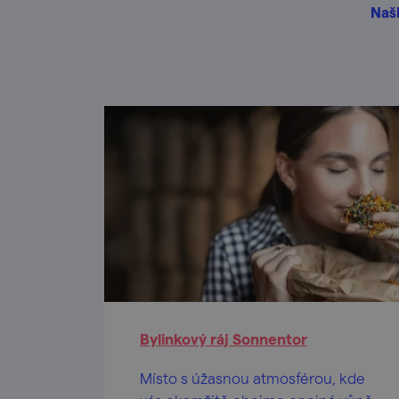
Našl
Bylinkový ráj Sonnentor
Místo s úžasnou atmosférou, kde