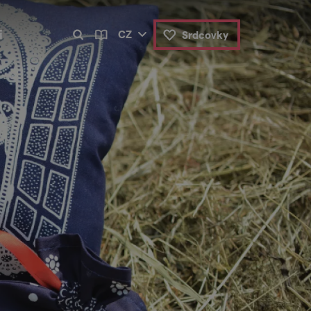
i
CZ
Srdcovky