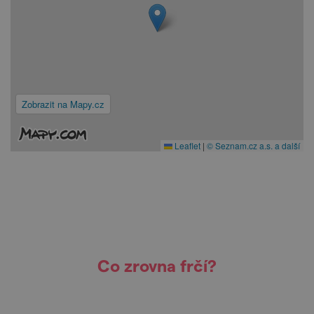
Zobrazit na Mapy.cz
Leaflet
|
© Seznam.cz a.s. a další
Co zrovna frčí?