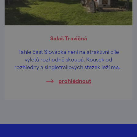
Salaš Travičná
Tahle část Slovácka není na atraktivní cíle
výletů rozhodně skoupá. Kousek od
rozhledny a singletrailových stezek leží malý
skanzen plný zvířátek a zábavy!
prohlédnout