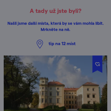
A tady už jste byli?
Našli jsme další místa, která by se vám mohla líbit.
Mrkněte na ně.
tip na
12
míst