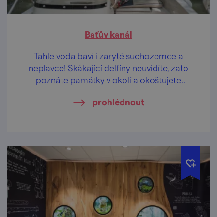
Baťův kanál
Tahle voda baví i zaryté suchozemce a
neplavce! Skákající delfíny neuvidíte, zato
poznáte památky v okolí a okoštujete
krajové dobroty.
prohlédnout