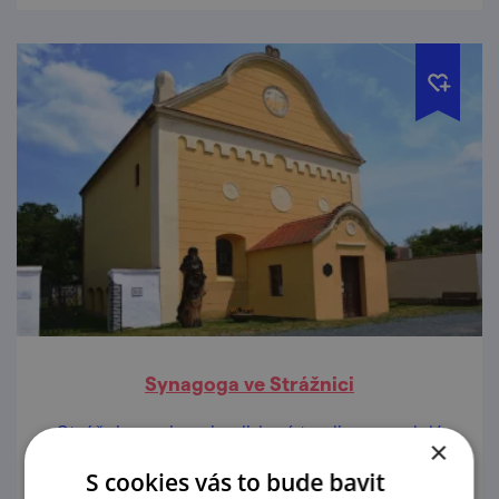
Synagoga ve Strážnici
Strážnice nejsou jen lidové tradice, proslulý
×
skanzen a lahodné moravské víno, ale také
S cookies vás to bude bavit
dlouhá historie židovství.