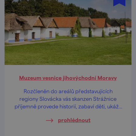
Muzeum vesnice jihovýchodní Moravy
Rozčleněn do areálů představujících
regiony Slovácka vás skanzen Strážnice
příjemně provede historií, zabaví děti, ukáže
živý folklor.
prohlédnout