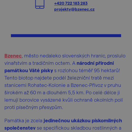
+420 722 183 283
projekty@bzenec.cz
Bzenec
, město nedaleko slovenských hranic, proslulo
vinařstvím a tradičním octem. A
národní přírodní
památkou Váté písky
s rozlohou téměř 95 hektarů!
Tento biotop najdete podél železniční tratě mezi
stanicemi Rohatec-Kolonie a Bzenec-Přívoz v pruhu
širokém až 60 m a dlouhém 5,5 km. Po celé délce ji
lemují borovice vysázené kvůli ochraně okolních polí
proti písečným přesypům.
Památka je zcela
jedinečnou ukázkou pískomilných
společenstev
se specifickou skladbou rostlinných a