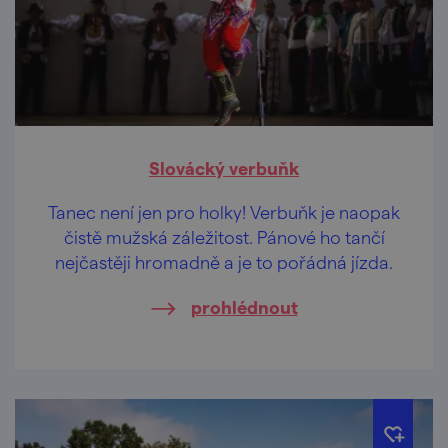
Slovácký verbuňk
Tanec není jen pro holky! Verbuňk je naopak
čistě mužská záležitost. Pánové ho tančí
nejčastěji hromadně a je to pořádná jízda.
prohlédnout