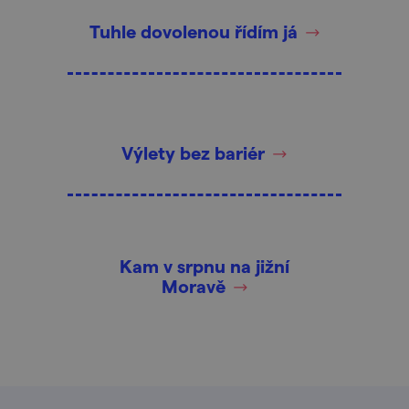
Tuhle dovolenou řídím já
Výlety bez bariér
Kam v srpnu na jižní
Moravě