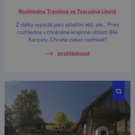
Rozhledna Travičná ve Tvarožné Lhotě
Z dálky vypadá jako satelitní věž, ale… První
rozhledna v chráněné krajinné oblasti Bílé
Karpaty. Chcete získat nadhled?
prohlédnout