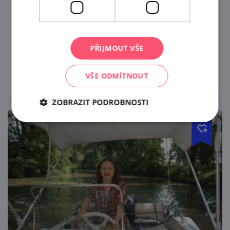
Modrotisk se do našich končin dostal z
Dálného Východu. Dnes patří mezi vzácná
tradiční řemesla. Evokuje nám lidovou
PŘIJMOUT VŠE
kulturu a v Česku je již k vidění pouze na
prohlédnout
dvou místech.
VŠE ODMÍTNOUT
ZOBRAZIT PODROBNOSTI