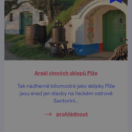
Areál vinných sklepů Plže
Tak nádherně bílomodré jako sklípky Plže
jsou snad jen stavby na řeckém ostrově
Santorini...
prohlédnout