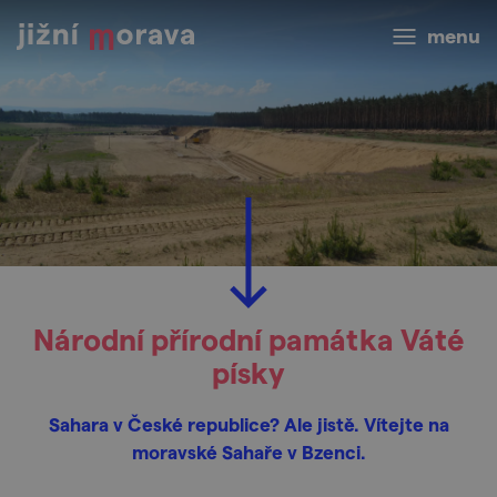
menu
Národní přírodní památka Váté
písky
Sahara v České republice? Ale jistě. Vítejte na
moravské Sahaře v Bzenci.