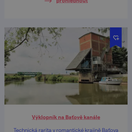
prohlédnout
Výklopník na Baťově kanále
Technická rarita v romantické krajině Baťova