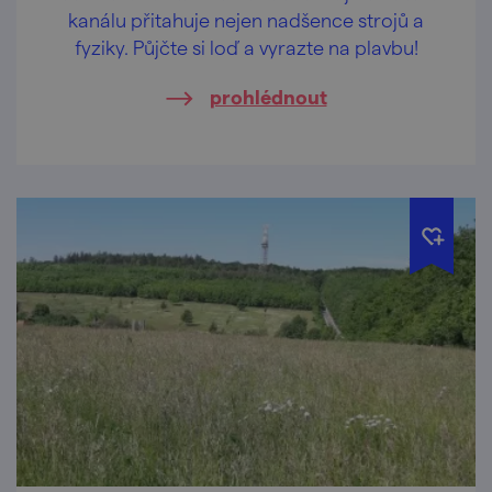
kanálu přitahuje nejen nadšence strojů a
fyziky. Půjčte si loď a vyrazte na plavbu!
prohlédnout