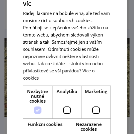
víc
prohlédnout
Raději lákáme na bobule vína, ale teď vám
musíme říct o souborech cookies.
Pomáhají se zlepšením vašeho zážitku na
tomto webu, abychom sledovali výkon
stránek a tak. Samozřejmě jen s vaším
souhlasem. Odmítnutí cookies může
nepříznivě ovlivnit některé vlastnosti
webu. Tak co si dáte – stolní víno nebo
přívlastkové se vší parádou?
Více o
cookies
Nezbytně
Analytika
Marketing
nutné
cookies
Funkční cookies
Nezařazené
cookies
Tajemství modrotisku - dílna Strážnice