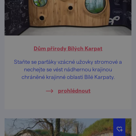
Dům přírody Bílých Karpat
Staňte se parťáky vzácné užovky stromové a
nechejte se vést nádhernou krajinou
chráněné krajinné oblasti Bílé Karpaty.
prohlédnout