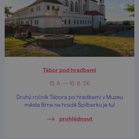
Tábor pod hradbami
15. 8. — 16. 8. '26
Druhý ročník Tábora po hradbami v Muzeu
města Brna na hradě Špilberku je tu!
prohlédnout