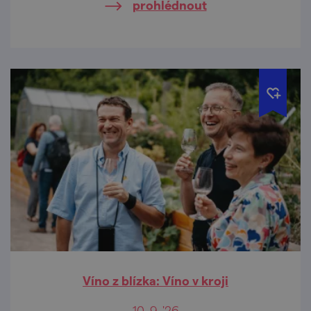
prohlédnout
Víno z blízka: Víno v kroji
10. 9. '26