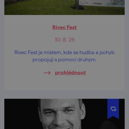
Rivec Fest
30. 8. '26
Rivec Fest je místem, kde se hudba a pohyb
propojují s pomocí druhým.
prohlédnout