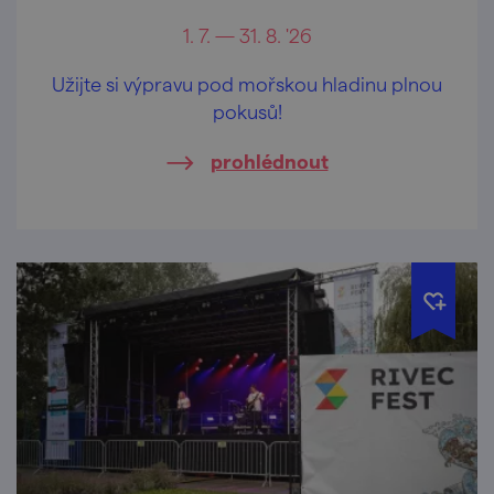
1. 7. — 31. 8. '26
Užijte si výpravu pod mořskou hladinu plnou
pokusů!
prohlédnout