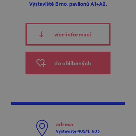
Výstaviště Brno, pavilonů A1+A2.
více informací
do oblíbených
adresa
Výstaviště 405/1, 603