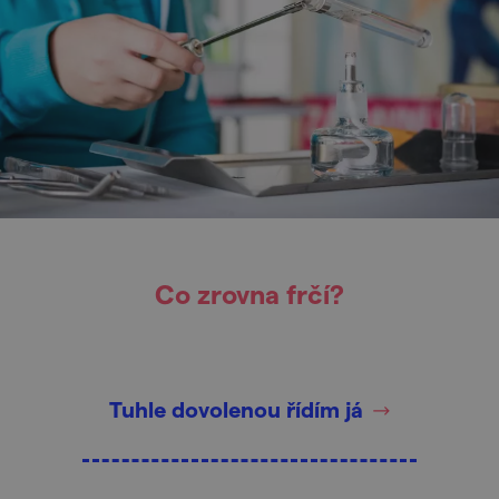
Co zrovna frčí?
Tuhle dovolenou řídím já