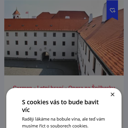
Carmen – Letní hraní – Opera na Špilberku
×
29. 8. '26
S cookies vás to bude bavit
víc
Teplé letní večery je nejlepší strávit pod
Raději lákáme na bobule vína, ale teď vám
hvězdami s hudbou, a proto soubor
musíme říct o souborech cookies.
Janáčkovy opery NdB i letos přináší operní