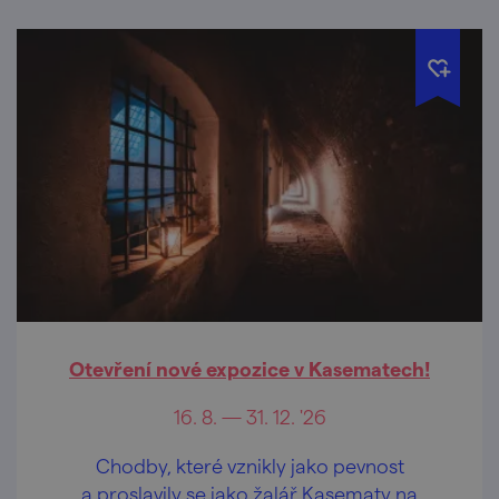
Otevření nové expozice v Kasematech!
16. 8. — 31. 12. '26
Chodby, které vznikly jako pevnost
a proslavily se jako žalář Kasematy na