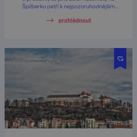
Špilberku patří k nejpozoruhodnějším
vojenským stavbám svého druhu ve střední
prohlédnout
Evropě.