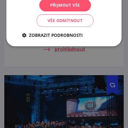
PŘIJMOUT VŠE
17. 8. '26
VŠE ODMÍTNOUT
Open-air festival na velkém nádvoří hradu
Špilberk nabízí vždy v druhé polovině srpna
ZOBRAZIT PODROBNOSTI
čtyři koncerty.
prohlédnout