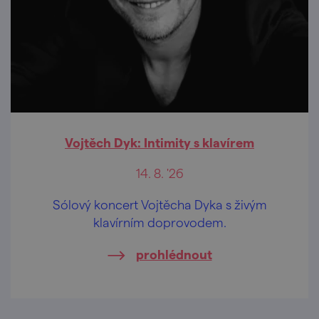
Vojtěch Dyk: Intimity s klavírem
14. 8. '26
Sólový koncert Vojtěcha Dyka s živým
klavírním doprovodem.
prohlédnout