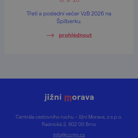
Třetí a poslední večer VzB 2026 na
Špilberku.
prohlédnout
Centrála cestovního ruchu – Jižní Morava, z.s.p.o.
Radnická 2, 602 00 Brno
info@ccrjm.cz