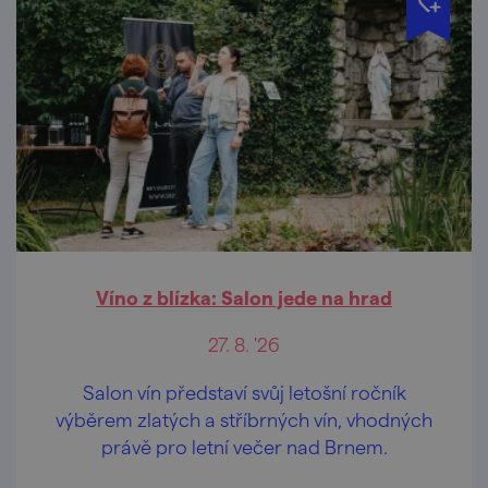
Víno z blízka: Salon jede na hrad
27. 8. '26
Salon vín představí svůj letošní ročník
výběrem zlatých a stříbrných vín, vhodných
právě pro letní večer nad Brnem.