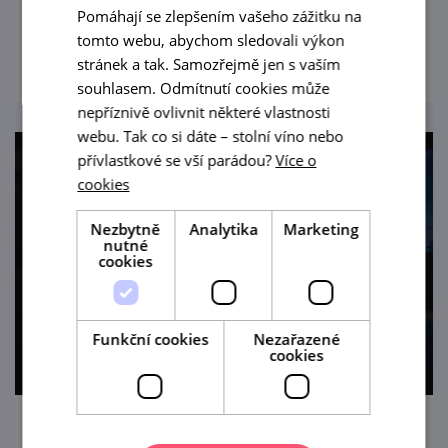
Pomáhají se zlepšením vašeho zážitku na
představení do romantického prostředí
prohlédnout
tomto webu, abychom sledovali výkon
hradu Špilberk.
stránek a tak. Samozřejmě jen s vaším
souhlasem. Odmítnutí cookies může
nepříznivě ovlivnit některé vlastnosti
webu. Tak co si dáte – stolní víno nebo
přívlastkové se vší parádou?
Více o
cookies
Nezbytně
Analytika
Marketing
nutné
cookies
Funkční cookies
Nezařazené
cookies
Festival Špilberk 2026