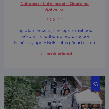
Nabucco – Letní hraní – Opera na
Špilberku
30. 8. '26
Teplé letní večery je nejlepší strávit pod
hvězdami s hudbou, a proto soubor
Janáčkovy opery NdB i letos přináší operní
představení do romantického prostředí
prohlédnout
hradu Špilberk.