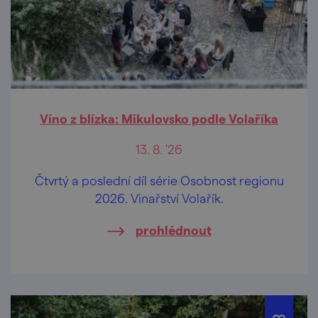
Víno z blízka: Mikulovsko podle Volaříka
13. 8. '26
Čtvrtý a poslední díl série Osobnost regionu
2026. Vinařství Volařík.
prohlédnout