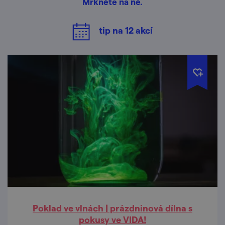
Mrkněte na ně.
tip na
12
akcí
Poklad ve vlnách | prázdninová dílna s
pokusy ve VIDA!