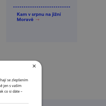
Kam v srpnu na jižní
Moravě
×
hají se zlepšením
ě jen s vaším
k co si dáte –