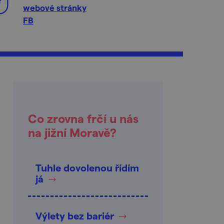
webové stránky
FB
Co zrovna frčí u nás
na jižní Moravě?
Tuhle dovolenou řídím
já
Výlety bez bariér