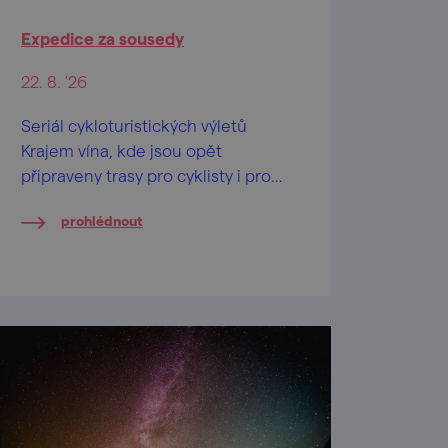
Expedice za sousedy
22. 8. '26
Seriál cykloturistických výletů
Krajem vína, kde jsou opět
připraveny trasy pro cyklisty i pro
pěší, nabízí letos už 14. ročník
prohlédnout