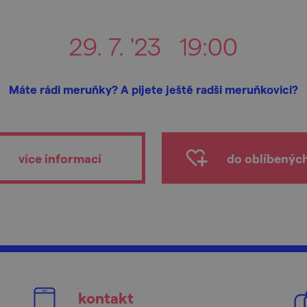
29. 7. '23
19:00
Máte rádi meruňky? A pijete ještě radši meruňkovici?
více informací
do oblíbenýc
kontakt