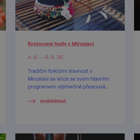
Krojované hody v Miroslavi
4. 9. — 6. 9. '26
Tradiční folklórní slavnost v
Miroslavi se letos se svým hlavním
programem výjimečně přesouvá
do zámeckého parku, kde na
prohlédnout
návštěvníky čeká víkend plný
folkloru, hudby, tance, dobrého
vína a moravských tradic.