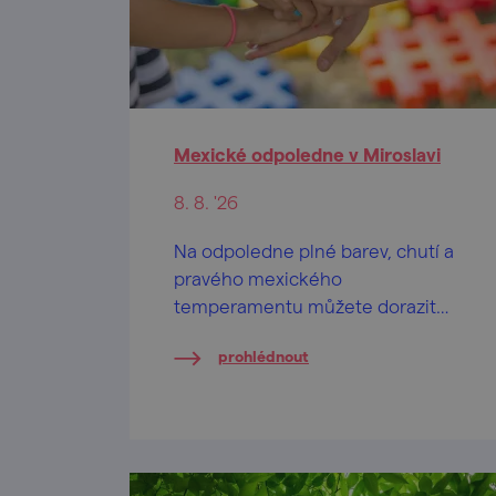
Mexické odpoledne v Miroslavi
8. 8. '26
Na odpoledne plné barev, chutí a
pravého mexického
temperamentu můžete dorazit
druhou srpnovou sobotu do
prohlédnout
zámeckého parku v Miroslavi.