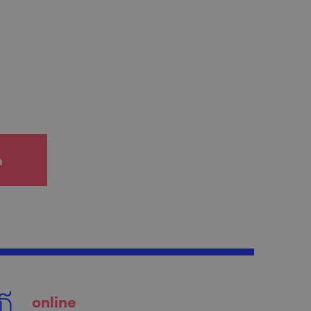
h
online