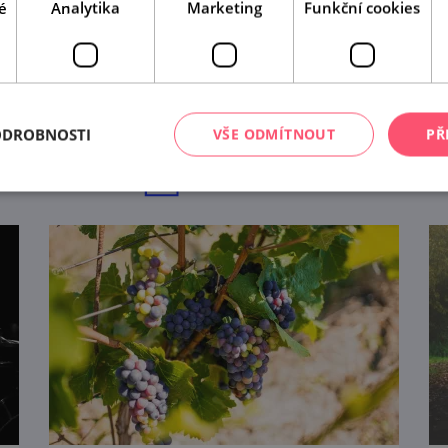
é
Analytika
Marketing
Funkční cookies
A tady už jste byli?
Našli jsme další akce, které by se vám mohly líbit.
Mrkněte na ně.
ODROBNOSTI
VŠE ODMÍTNOUT
PŘ
tip na
12
akcí