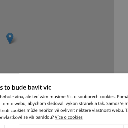
s to bude bavit víc
Leaflet
|
© Seznam.cz a.s. a další
 bobule vína, ale teď vám musíme říct o souborech cookies. Pomá
a tomto webu, abychom sledovali výkon stránek a tak. Samozřejm
utí cookies může nepříznivě ovlivnit některé vlastnosti webu. Ta
přívlastkové se vší parádou?
Více o cookies