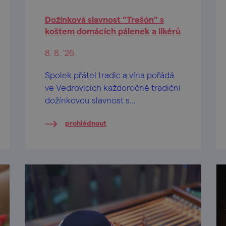
Dožínková slavnost "Trešón" s
koštem domácích pálenek a likérů
8. 8. '26
Spolek přátel tradic a vína pořádá
ve Vedrovicích každoročně tradiční
dožínkovou slavnost s
ochutnávkou domácích pálenek a
prohlédnout
likérů.