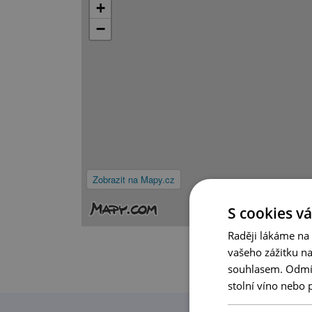
+
−
Zobrazit na Mapy.cz
S cookies vá
Raději lákáme na
vašeho zážitku n
souhlasem. Odmítn
stolní víno nebo 