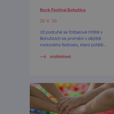
Rock Festival Bohutice
29. 8. '26
Již podruhé se fotbalové hřiště v
Bohuticích se promění v dějiště
rockového festivalu, který potěší
fanoušky tvrdších kytar i
prohlédnout
legendárních hitů.