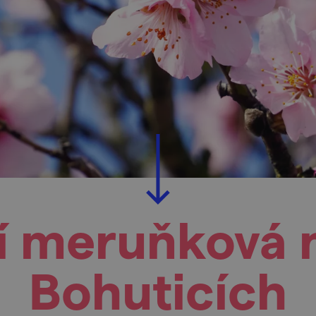
í meruňková 
Bohuticích