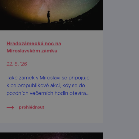
Hradozámecká noc na
Miroslavském zámku
22. 8. '26
Také zámek v Miroslavi se připojuje
k celorepublikové akci, kdy se do
pozdních večerních hodin otevírají
brány nejrůznějších památkových
prohlédnout
objektů nabízejících netradiční
prohlídky či speciální doprovodný
program.