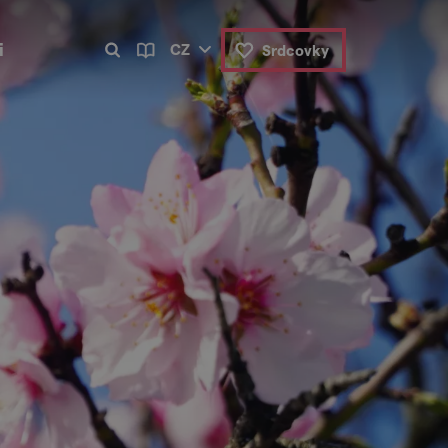
i
CZ
Srdcovky