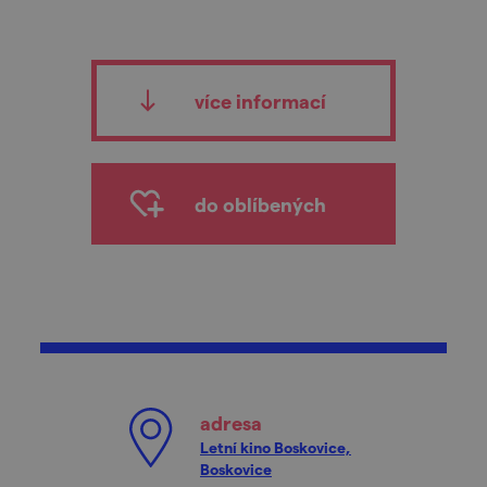
více informací
do oblíbených
adresa
Letní kino Boskovice,
Boskovice