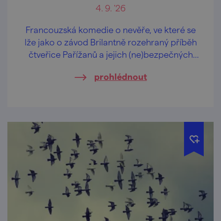
4. 9. '26
Francouzská komedie o nevěře, ve které se
lže jako o závod Brilantně rozehraný příběh
čtveřice Pařížanů a jejich (ne)bezpečných
vztahů.
prohlédnout