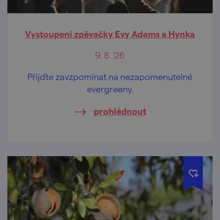
Vystoupení zpěvačky Evy Adams a Hynka
9. 8. '26
Přijďte zavzpomínat na nezapomenutelné
evergreeny.
prohlédnout