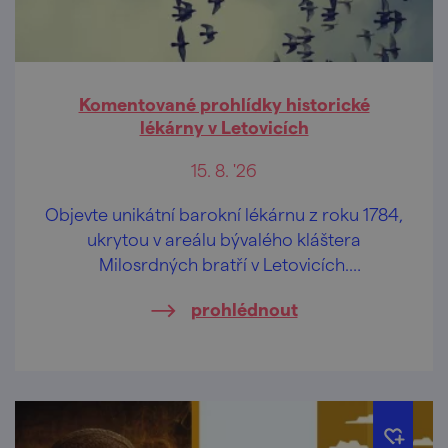
Komentované prohlídky historické
lékárny v Letovicích
15. 8. '26
Objevte unikátní barokní lékárnu z roku 1784,
ukrytou v areálu bývalého kláštera
Milosrdných bratří v Letovicích.
Komentovaná prohlídka vás zavede do
prohlédnout
autenticky dochovaného interiéru, který
patří k nejcennějším historickým památkám
města.