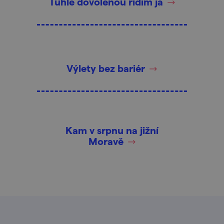
Tuhle dovolenou řídím já
Výlety bez bariér
Kam v srpnu na jižní
Moravě