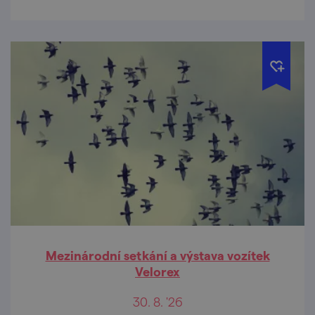
Mezinárodní setkání a výstava vozítek
Velorex
30. 8. '26