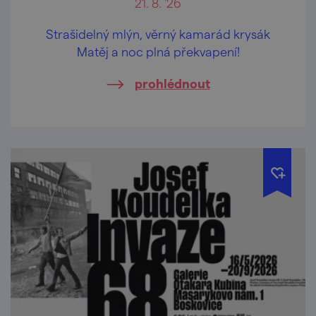
21. 8. '26
Strašidelný mlýn, věrný kamarád krysák
Matěj a noc plná překvapení!
prohlédnout