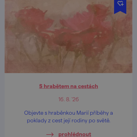
S hrabětem na cestách
16. 8. '26
Objevte s hraběnkou Marií příběhy a
poklady z cest její rodiny po světě.
prohlédnout