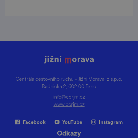
Centrála cestovního ruchu – Jižní Morava, z.s.p.o.
Radnická 2, 602 00 Brno
info@ccrjm.cz
www.ccrjm.cz
Facebook
YouTube
Instagram
Odkazy