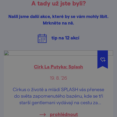
A tady už jste byli?
Našli jsme další akce, které by se vám mohly líbit.
Mrkněte na ně.
tip na
12
akcí
Cirk La Putyka: Splash
19. 8. '26
Cirkus o životě a mládí SPLASH vás přenese
do světa zapomenutého bazénu, kde se tři
starší gentlemani vydávají na cestu za
objevováním radosti a svobody. Unavení
prohlédnout
každodenní rutinou ztratili schopnost vnímat