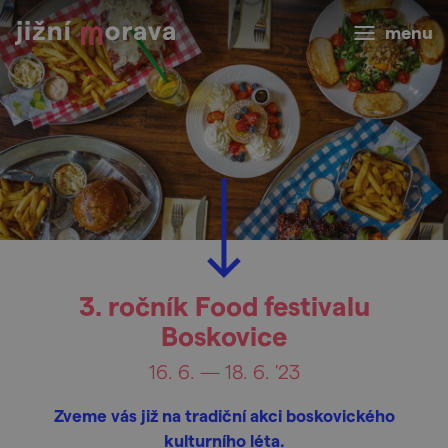
menu
3. ročník Food festivalu
Boskovice
16. 6. — 18. 6. '23
Zveme vás již na tradiční akci boskovického
kulturního léta.