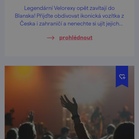
Legendární Velorexy opět zavítají do
Blanska! Přijďte obdivovat ikonická vozítka z
Česka i zahraničí a nenechte si ujít jejich
spanilou jízdu ulicemi města.
prohlédnout