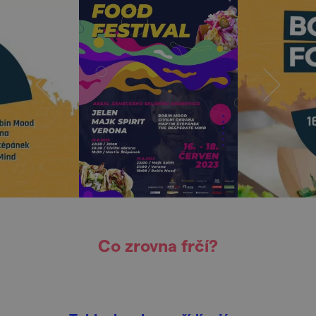
Co zrovna frčí?