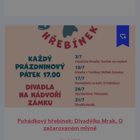
malé zázraky kolem sebe i v sobě.
Pohádkový hřebínek: Divadýlko Mrak, O
začarovaném mlýně