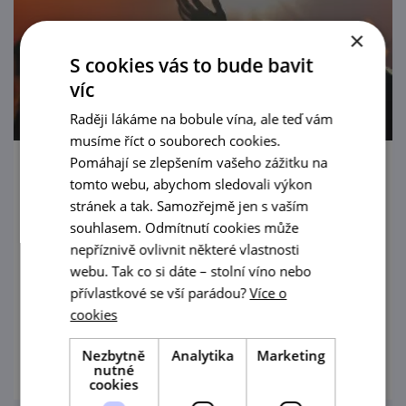
×
S cookies vás to bude bavit
víc
Raději lákáme na bobule vína, ale teď vám
musíme říct o souborech cookies.
Pomáhají se zlepšením vašeho zážitku na
Hrnek street party vol. ii
tomto webu, abychom sledovali výkon
stránek a tak. Samozřejmě jen s vaším
16. 8. '26
souhlasem. Odmítnutí cookies může
nepříznivě ovlivnit některé vlastnosti
Boskovické ulice ožijí hudbou, vůní skvělé
webu. Tak co si dáte – stolní víno nebo
kávy, street foodu a řemeslného piva. Užijte
přívlastkové se vší parádou?
Více o
si pohodové sobotní odpoledne plné
cookies
koncertů, DJ setů, dobrého jídla i zábavy – a
prohlédnout
navíc se vstupem zdarma.
Nezbytně
Analytika
Marketing
nutné
cookies