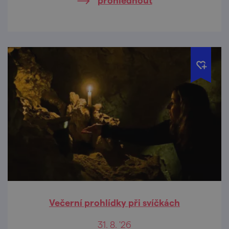
Večerní prohlídky při svíčkách
31. 8. '26