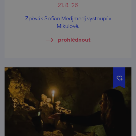
21. 8. '26
Zpěvák Sofian Medjmedj vystoupí v
Mikulově.
prohlédnout