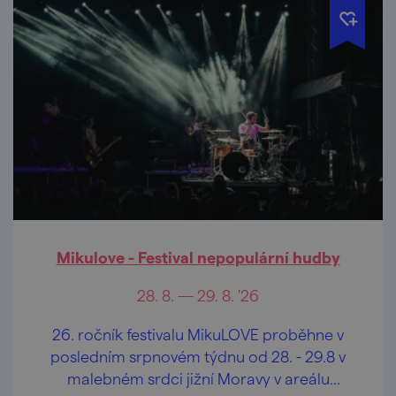
Mikulove - Festival nepopulární hudby
28. 8. — 29. 8. '26
26. ročník festivalu MikuLOVE proběhne v
posledním srpnovém týdnu od 28. - 29.8 v
malebném srdci jižní Moravy v areálu