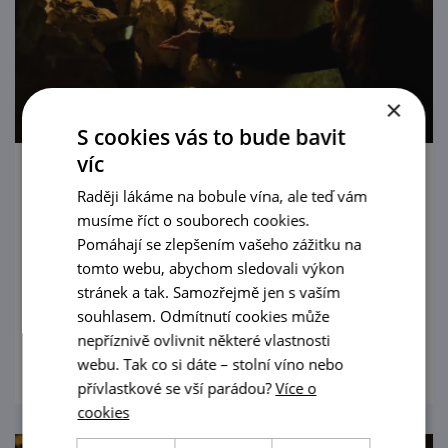
×
S cookies vás to bude bavit
víc
Večerní prohlídky při svíčkách
Raději lákáme na bobule vína, ale teď vám
musíme říct o souborech cookies.
17. 8. '26
Pomáhají se zlepšením vašeho zážitku na
tomto webu, abychom sledovali výkon
Večerní prohlídky jeskyně Na Turoldu v
stránek a tak. Samozřejmě jen s vaším
Mikulově.
souhlasem. Odmítnutí cookies může
nepříznivě ovlivnit některé vlastnosti
prohlédnout
webu. Tak co si dáte – stolní víno nebo
přívlastkové se vší parádou?
Více o
cookies