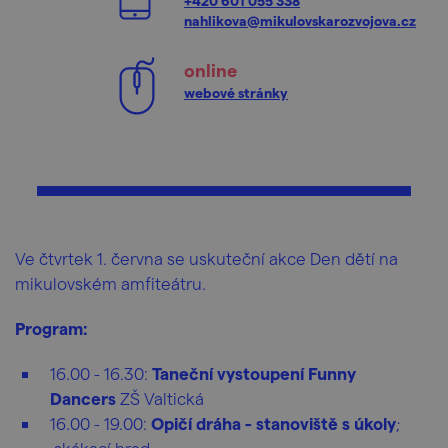
+420 601 055 338
nahlikova@mikulovskarozvojova.cz
online
webové stránky
Ve čtvrtek 1. června se uskuteční akce Den dětí na
mikulovském amfiteátru.
Program:
16.00 - 16.30:
Taneční vystoupení Funny
Dancers
ZŠ Valtická
16.00 - 19.00:
Opičí dráha - stanoviště s úkoly
;