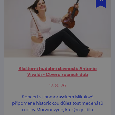
Klášterní hudební slavnosti: Antonio
Vivaldi - Čtvero ročních dob
12. 8. '26
Koncert v jihomoravském Mikulově
připomene historickou důležitost mecenášů
rodiny Morzinových, kterým je dílo