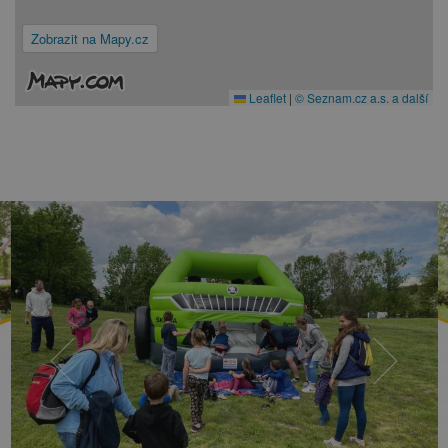
Zobrazit na Mapy.cz
Leaflet
|
© Seznam.cz a.s. a další