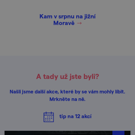
Kam v srpnu na jižní
Moravě
A tady už jste byli?
Našli jsme další akce, které by se vám mohly líbit.
Mrkněte na ně.
tip na
12
akcí