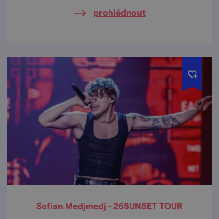
mikulovského amfiteátru.
prohlédnout
Sofian Medjmedj - 26SUNSET TOUR