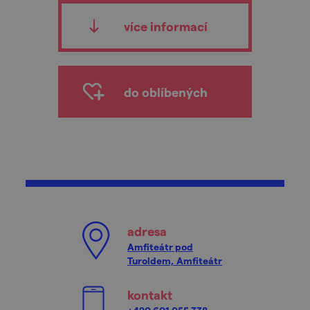
více informací
do oblíbených
adresa
Amfiteátr pod
Turoldem, Amfiteátr
kontakt