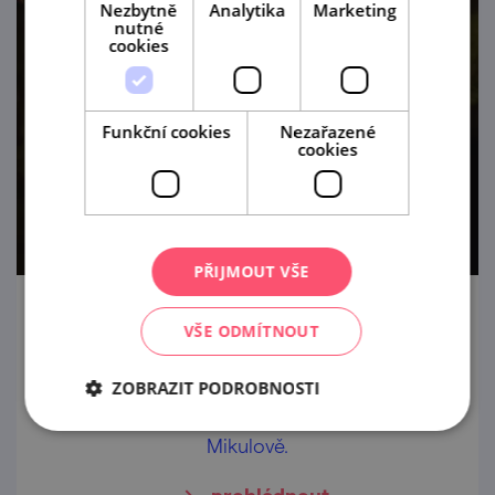
Nezbytně
Analytika
Marketing
nutné
cookies
Funkční cookies
Nezařazené
cookies
PŘIJMOUT VŠE
Večerní prohlídky při svíčkách
VŠE ODMÍTNOUT
24. 8. '26
ZOBRAZIT PODROBNOSTI
Večerní prohlídky jeskyně Na Turoldu v
Mikulově.
prohlédnout