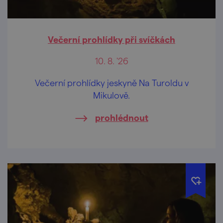
Večerní prohlídky při svíčkách
10. 8. '26
Večerní prohlídky jeskyně Na Turoldu v
Mikulově.
prohlédnout