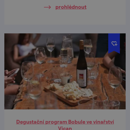
dedikováno.
prohlédnout
Degustační program Bobule ve vinařství
Vican