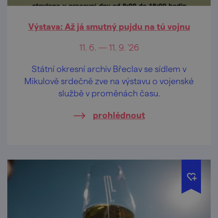
Výstava: Až já smutný pujdu na tú vojnu
11. 6. — 11. 9. '26
Státní okresní archiv Břeclav se sídlem v
Mikulově srdečně zve na výstavu o vojenské
službě v proměnách času.
prohlédnout