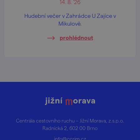
14. 8. '26
Hudební večer v Zahrádce U Zajíce v
Mikulově.
prohlédnout
Centrála cestovního ruchu – Jižní Morava, z.s.p.o.
Radnická 2, 602 00 Brno
info@ccrjm.cz