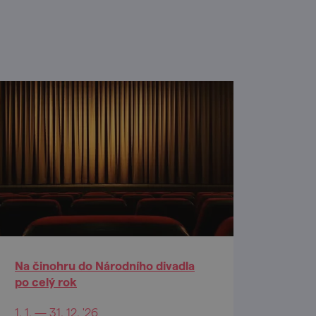
Na činohru do Národního divadla
po celý rok
1. 1. — 31. 12. '26