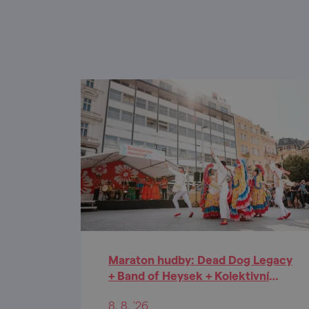
Maraton hudby: Dead Dog Legacy
+ Band of Heysek + Kolektivní
halucinace
8. 8. '26