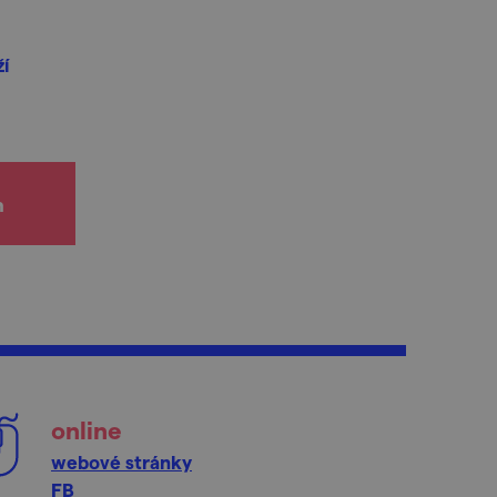
í
h
online
webové stránky
FB