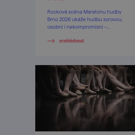
Rocková scéna Maratonu hudby
Brno 2026 ukáže hudbu syrovou,
osobní i nekompromisní –
od silných textů až po strhující
prohlédnout
rockovou energii.