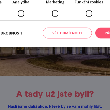
é
Analytika
Marketing
Funkční cookies
ODROBNOSTI
VŠE ODMÍTNOUT
PŘ
A tady už jste byli?
Našli jsme další akce, které by se vám mohly líbit.