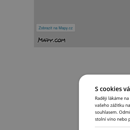
Zobrazit na Mapy.cz
S cookies vá
Raději lákáme na
vašeho zážitku n
souhlasem. Odmítn
stolní víno nebo 