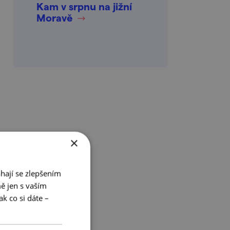
Kam v srpnu na jižní
Moravě
×
hají se zlepšením
ě jen s vaším
k co si dáte –