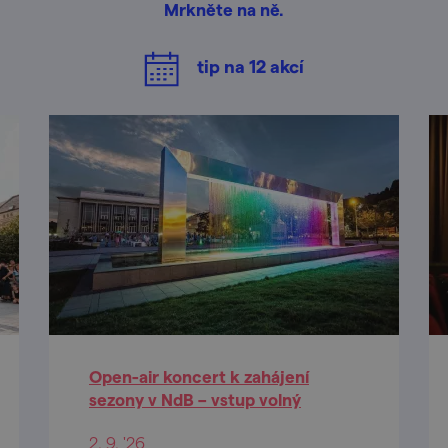
Mrkněte na ně.
tip na
12
akcí
Open-air koncert k zahájení
sezony v NdB – vstup volný
2. 9. '26