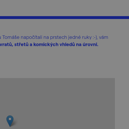
 Tomáše napočítali na prstech jedné ruky :-), vám
ratů, střetů a komických vhledů na úrovni.