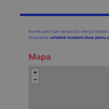
Kromě písní ryze vánočních, kterých byste u
přivezeme v
erbálně-hudební show plnou zv
Mapa
+
−