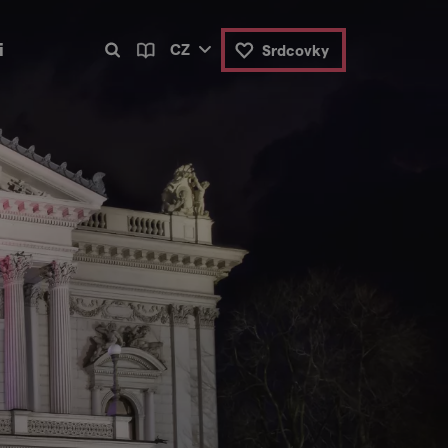
i
CZ
Srdcovky