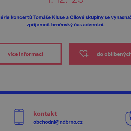
Série koncertů Tomáše Kluse a Cílové skupiny se vynasnaž
zpříjemnit brněnský čas adventní.
více informací
do oblíbenýc
kontakt
obchodni@ndbrno.cz