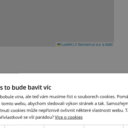
Leaflet
|
© Seznam.cz a.s. a další
s to bude bavit víc
 bobule vína, ale teď vám musíme říct o souborech cookies. Pomá
a tomto webu, abychom sledovali výkon stránek a tak. Samozřejm
utí cookies může nepříznivě ovlivnit některé vlastnosti webu. Ta
přívlastkové se vší parádou?
Více o cookies