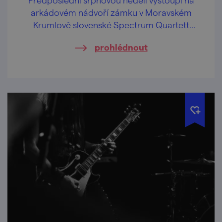
arkádovém nádvoří zámku v Moravském
Krumlově slovenské Spectrum Quartett
společně se zpěvačkou Simonou Hulejovou.
prohlédnout