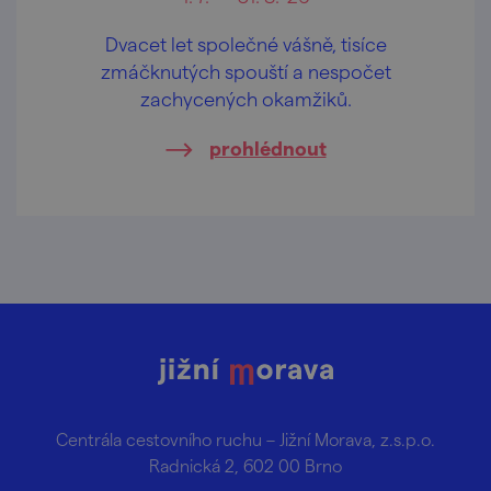
Dvacet let společné vášně, tisíce
zmáčknutých spouští a nespočet
zachycených okamžiků.
prohlédnout
Centrála cestovního ruchu – Jižní Morava, z.s.p.o.
Radnická 2, 602 00 Brno