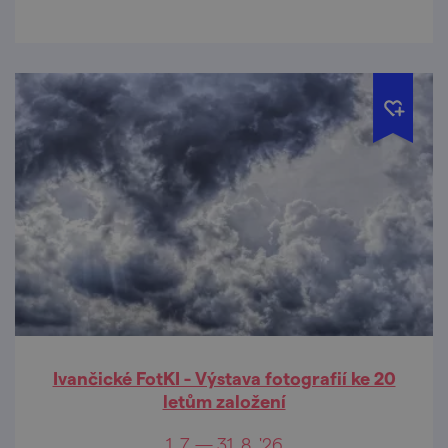
Ivančické FotKI - Výstava fotografií ke 20
letům založení
1. 7. — 31. 8. '26