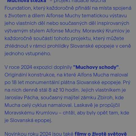
"Muchova stezka"
– projekt nadace Mucha
Foundation, který každoročně přináší na místa spojená
s životem a dílem Alfonse Muchy tematickou výstavu
jeho vlastních děl nebo současných děl inspirovaných
výtvarným stylem Alfonse Muchy. Moravský Krumlov je
každoročně součástí tohoto projektu, který můžete
zhlédnout v rámci prohlídky Slovanské epopeje v ceně
jednoho vstupného.
V roce 2024 expozici doplnily
"Muchovy schody"
.
Originální konstrukce, na které Alfons Mucha maloval
po 18 let monumentální plátna Slovanské epopeje. Prý
na nich denně stál 8 až 10 hodin. Jejich vlastníkem je
Jaroslav Pácha, současný majitel zámku Zbiroh, kde
Mucha celý cyklus namaloval. Laskavě je propůjčil
Moravskému Krumlovu – chtěl, aby byly opět tam, kde
je Slovanská epopej.
Novinkou roku 2024 jsou také
filmy o životě světově