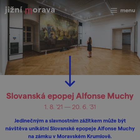
menu
Slovanská epopej Alfonse Muchy
1. 8. '21 — 20. 6. '31
Jedinečným a slavnostním zážitkem může být
návštěva unikátní Slovanské epopeje Alfonse Muchy
na zámku v Moravském Krumlově.