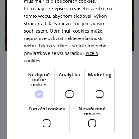
musíme říct o souborech cookies.
Pomáhají se zlepšením vašeho zážitku na
tomto webu, abychom sledovali výkon
stránek a tak. Samozřejmě jen s vaším
souhlasem. Odmítnutí cookies může
nepříznivě ovlivnit některé vlastnosti
webu. Tak co si dáte – stolní víno nebo
přívlastkové se vší parádou?
Více o
cookies
Malý festival loutky
Nezbytně
Analytika
Marketing
3. 9. — 6. 9. '26
nutné
cookies
Čtyřdenní festival regionálních loutkových
divadel – svého druhu unikátní v České
republice.
Funkční cookies
Nezařazené
cookies
prohlédnout