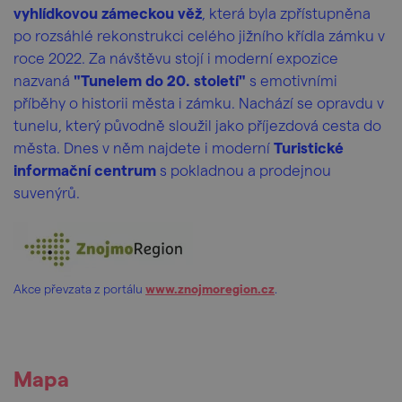
vyhlídkovou zámeckou věž
, která byla zpřístupněna
po rozsáhlé rekonstrukci celého jižního křídla zámku v
roce 2022. Za návštěvu stojí i moderní expozice
nazvaná
"Tunelem do 20. století"
s emotivními
příběhy o historii města i zámku. Nachází se opravdu v
tunelu, který původně sloužil jako příjezdová cesta do
města. Dnes v něm najdete i moderní
Turistické
informační centrum
s pokladnou a prodejnou
suvenýrů.
Akce převzata z portálu
www.znojmoregion.cz
.
Mapa