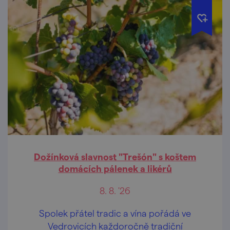
Dožínková slavnost "Trešón" s koštem
domácích pálenek a likérů
8. 8. '26
Spolek přátel tradic a vína pořádá ve
Vedrovicích každoročně tradiční