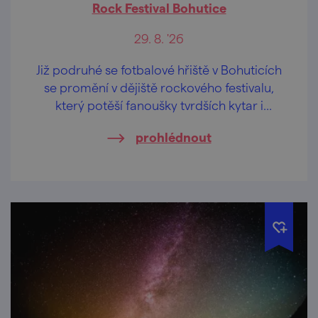
Rock Festival Bohutice
29. 8. '26
Již podruhé se fotbalové hřiště v Bohuticích
se promění v dějiště rockového festivalu,
který potěší fanoušky tvrdších kytar i
legendárních hitů.
prohlédnout