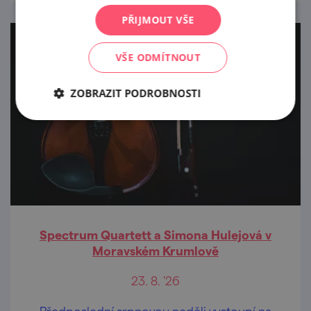
PŘIJMOUT VŠE
VŠE ODMÍTNOUT
ZOBRAZIT PODROBNOSTI
Spectrum Quartett a Simona Hulejová v
Moravském Krumlově
23. 8. '26
Předposlední srpnovou neděli vystoupí na