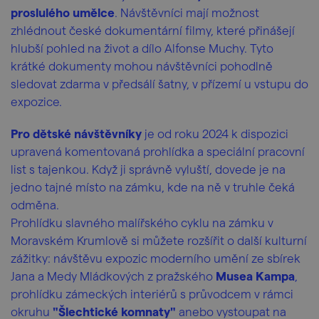
proslulého umělce
. Návštěvníci mají možnost
zhlédnout české dokumentární filmy, které přinášejí
hlubší pohled na život a dílo Alfonse Muchy. Tyto
krátké dokumenty mohou návštěvníci pohodlně
sledovat zdarma v předsálí šatny, v přízemí u vstupu do
expozice.
Pro dětské návštěvníky
je od roku 2024 k dispozici
upravená komentovaná prohlídka a speciální pracovní
list s tajenkou. Když ji správně vyluští, dovede je na
jedno tajné místo na zámku, kde na ně v truhle čeká
odměna.
Prohlídku slavného malířského cyklu na zámku v
Moravském Krumlově si můžete rozšířit o další kulturní
zážitky: návštěvu expozic moderního umění ze sbírek
Jana a Medy Mládkových z pražského
Musea Kampa
,
prohlídku zámeckých interiérů s průvodcem v rámci
okruhu
"Šlechtické komnaty"
anebo vystoupat na