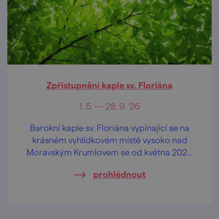
Zpřístupnění kaple sv. Floriána
1. 5. — 28. 9. '26
Barokní kaple sv. Floriána vypínající se na
krásném vyhlídkovém místě vysoko nad
Moravským Krumlovem se od května 2026
opět otevírá veřejnosti.
prohlédnout