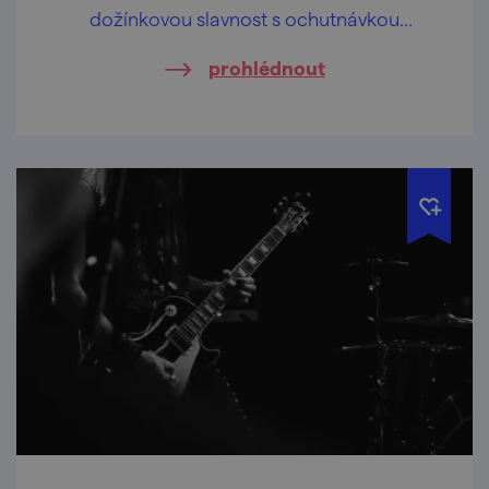
dožínkovou slavnost s ochutnávkou
domácích pálenek a likérů.
prohlédnout