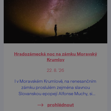
Hradozámecká noc na zámku Moravský
Krumlov
22. 8. '26
I v Moravském Krumlově, na renesančním
zámku proslulém zejména slavnou
Slovanskou epopejí Alfonse Muchy, si
můžete užít jedinečný večer otevírající brány
prohlédnout
památkových objektů po celé republice až