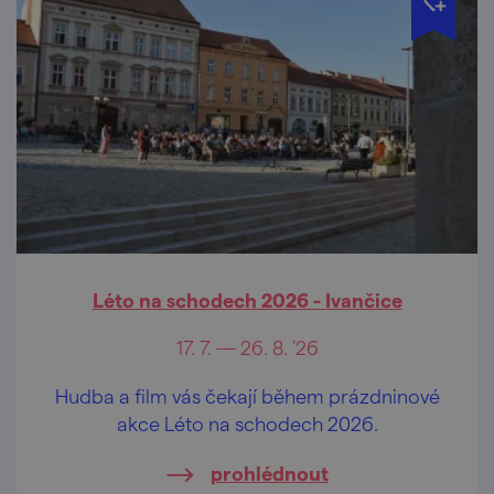
Léto na schodech 2026 - Ivančice
17. 7. — 26. 8. '26
Hudba a film vás čekají během prázdninové
akce Léto na schodech 2026.
prohlédnout