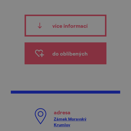
více informací
do oblíbených
adresa
Zámek Moravský
Krumlov