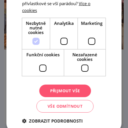
přívlastkové se vší parádou?
Více o
cookies
Nezbytně
Analytika
Marketing
nutné
cookies
Funkční cookies
Nezařazené
cookies
50 let CHKO Pálava
29. 5. — 28. 9. '26
Sezónní výstava o historii a vývoji ochrany
PŘIJMOUT VŠE
přírody na Pálavě v Domě přírody Pálavy.
prohlédnout
VŠE ODMÍTNOUT
ZOBRAZIT PODROBNOSTI