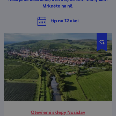
Mrkněte na ně.
tip na
12
akcí
Otevřené sklepy Nosislav