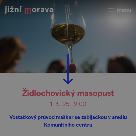
menu
Židlochovický masopust
1. 3. '25
9:00
Vostatkový průvod maškar se zabijačkou v areálu
Komunitního centra