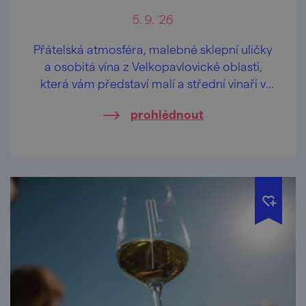
5. 9. '26
Přátelská atmosféra, malebné sklepní uličky
a osobitá vína z Velkopavlovické oblasti,
která vám představí malí a střední vinaři v
místních sklepech a vinařských dvorech.
prohlédnout