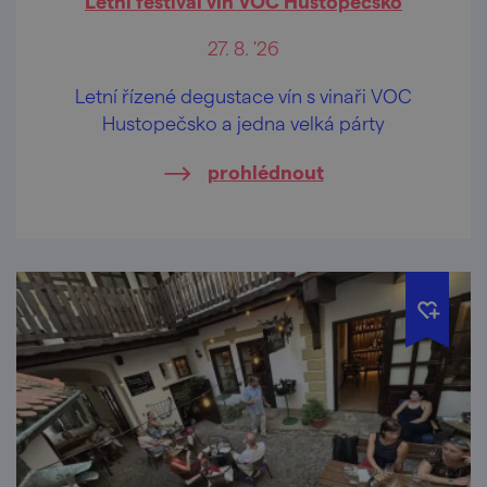
Letní festival vín VOC Hustopečsko
27. 8. '26
Letní řízené degustace vín s vinaři VOC
Hustopečsko a jedna velká párty
prohlédnout