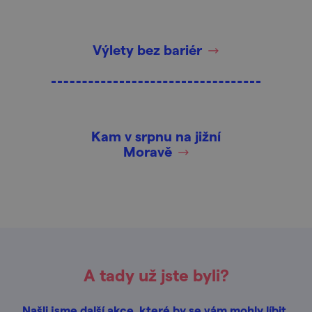
Výlety bez bariér
Kam v srpnu na jižní
Moravě
A tady už jste byli?
Našli jsme další akce, které by se vám mohly líbit.