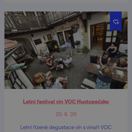
Letní festival vín VOC Hustopečsko
20. 8. '26
Letní řízené degustace vín s vinaři VOC