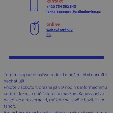
kontakt
+420 734 352 343
lenka.betasova@zidlochovice.cz
online
webové stránky
FB
Tuto masopustní oslavu radosti a obžerství si nesmíte
nechat ujít!
Přijďte v sobotu 1. března již v 9 hodin k informačnímu
centru. Jakmile udělí starosta maskám Kanavy právo
na kejkle a rozvernosti, můžete se skvěle bavit, jíst a
tančit.
Radostný rej maškar vás vtáhne do víru zábavy. Trochu