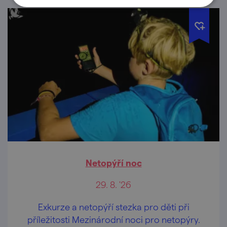
Netopýří noc
29. 8. '26
Exkurze a netopýří stezka pro děti při
příležitosti Mezinárodní noci pro netopýry.