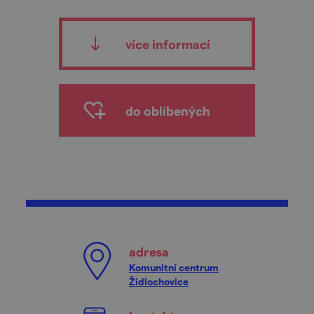
více informací
do oblíbených
adresa
Komunitní centrum
Židlochovice