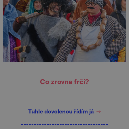
Co zrovna frčí?
Tuhle dovolenou řídím já