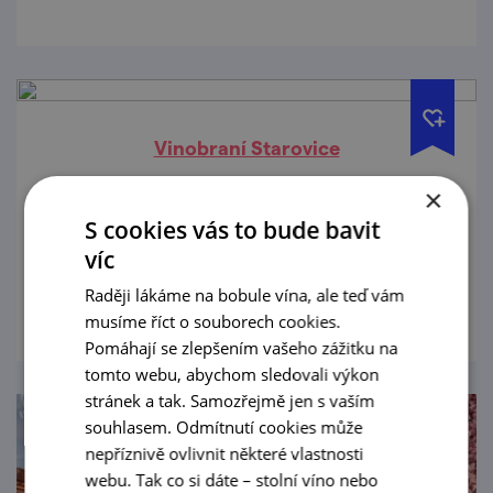
Vinobraní Starovice
×
12. 9. '26
S cookies vás to bude bavit
Zarážení hory
víc
prohlédnout
Raději lákáme na bobule vína, ale teď vám
musíme říct o souborech cookies.
Pomáhají se zlepšením vašeho zážitku na
tomto webu, abychom sledovali výkon
stránek a tak. Samozřejmě jen s vaším
souhlasem. Odmítnutí cookies může
nepříznivě ovlivnit některé vlastnosti
webu. Tak co si dáte – stolní víno nebo