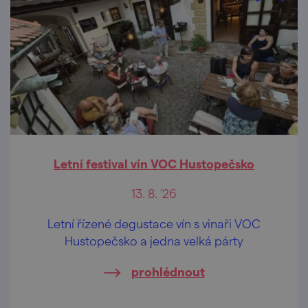
Letní festival vín VOC Hustopečsko
13. 8. '26
Letní řízené degustace vín s vinaři VOC
Hustopečsko a jedna velká párty
prohlédnout