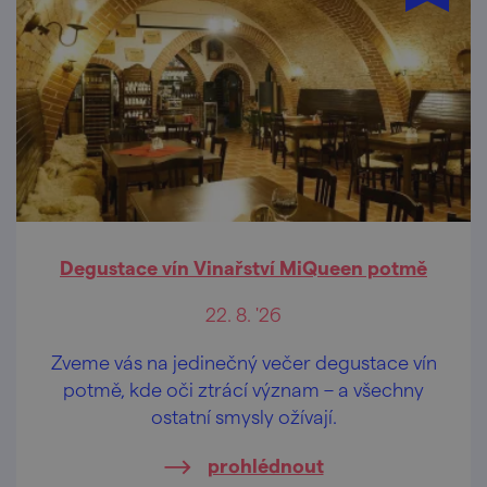
Degustace vín Vinařství MiQueen potmě
22. 8. '26
Zveme vás na jedinečný večer degustace vín
potmě, kde oči ztrácí význam – a všechny
ostatní smysly ožívají.
prohlédnout