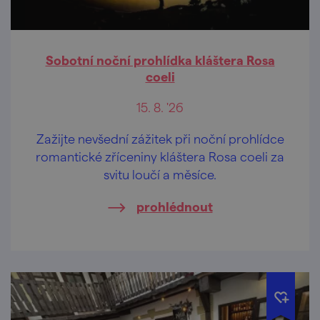
Sobotní noční prohlídka kláštera Rosa
coeli
15. 8. '26
Zažijte nevšední zážitek při noční prohlídce
romantické zříceniny kláštera Rosa coeli za
svitu loučí a měsíce.
prohlédnout