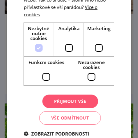
přívlastkové se vší parádou?
Více o
cookies
Bítovská hradní pouť
Nezbytně
Analytika
Marketing
nutné
cookies
15. 8. — 16. 8. '26
Už 34. ročník tradiční akce na státním hradě
Bítov s bohatým programem.
Funkční cookies
Nezařazené
cookies
prohlédnout
PŘIJMOUT VŠE
VŠE ODMÍTNOUT
ZOBRAZIT PODROBNOSTI