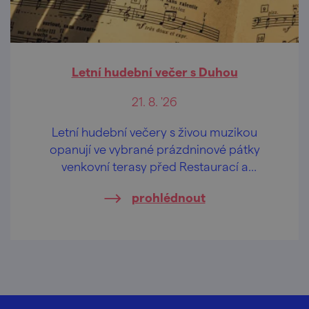
Letní hudební večer s Duhou
21. 8. '26
Letní hudební večery s živou muzikou
opanují ve vybrané prázdninové pátky
venkovní terasy před Restaurací a
penzionem U Tesařů i sousedním
prohlédnout
"sesterským" Hasičským pivovarem.