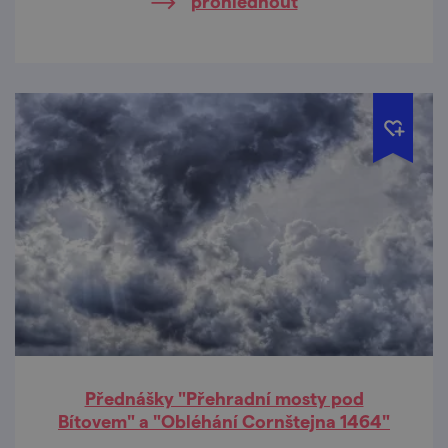
prohlédnout
dobová vojenská ležení.
Přednášky "Přehradní mosty pod
Bítovem" a "Obléhání Cornštejna 1464"