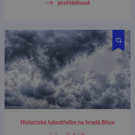
prohlédnout
Historická lukostřelba na hradě Bítov
1. 7. — 31. 8. '26