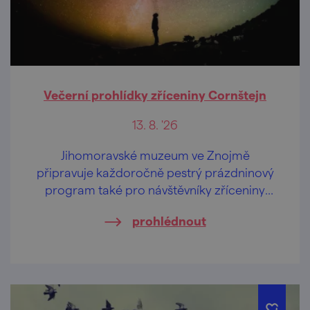
Večerní prohlídky zříceniny Cornštejn
13. 8. '26
Jihomoravské muzeum ve Znojmě
připravuje každoročně pestrý prázdninový
program také pro návštěvníky zříceniny
hradu Cornštejn nedaleko obce Bítov.
prohlédnout