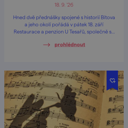
18. 9. '26
Hned dvě přednášky spojené s historií Bítova
a jeho okolí pořádá v pátek 18. září
Restaurace a penzion U Tesařů, společně se
sesterským Hasičským pivovarem Bítov.
prohlédnout