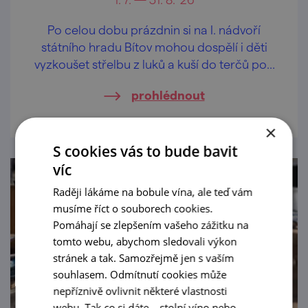
Po celou dobu prázdnin si na I. nádvoří
státního hradu Bítov mohou dospělí i děti
vyzkoušet střelbu z luků a kuší do terčů pod
vedením zkušených střelců.
prohlédnout
×
S cookies vás to bude bavit
víc
Raději lákáme na bobule vína, ale teď vám
musíme říct o souborech cookies.
Pomáhají se zlepšením vašeho zážitku na
tomto webu, abychom sledovali výkon
stránek a tak. Samozřejmě jen s vaším
souhlasem. Odmítnutí cookies může
nepříznivě ovlivnit některé vlastnosti
webu. Tak co si dáte – stolní víno nebo