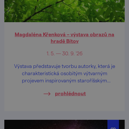
Magdaléna Křenková – výstava obrazů na
hradě Bítov
1. 5. — 30. 9. '26
Výstava představuje tvorbu autorky, která je
charakteristická osobitým výtvarným
projevem inspirovaným staroříšským
koloritem.
prohlédnout