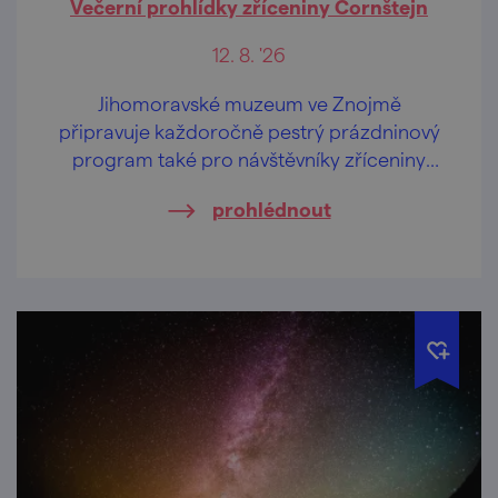
Večerní prohlídky zříceniny Cornštejn
12. 8. '26
Jihomoravské muzeum ve Znojmě
připravuje každoročně pestrý prázdninový
program také pro návštěvníky zříceniny
hradu Cornštejn nedaleko obce Bítov.
prohlédnout