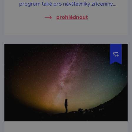
program také pro návštěvníky zříceniny
hradu Cornštejn nedaleko obce Bítov.
prohlédnout