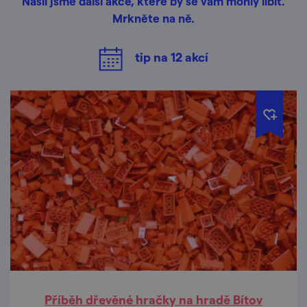
Našli jsme další akce, které by se vám mohly líbit.
Mrkněte na ně.
tip na
12
akcí
Příběh dřevěné hračky na hradě Bítov