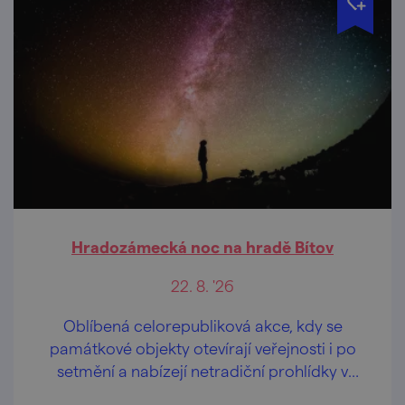
Hradozámecká noc na hradě Bítov
22. 8. '26
Oblíbená celorepubliková akce, kdy se
památkové objekty otevírají veřejnosti i po
setmění a nabízejí netradiční prohlídky v
pozdních večerních hodinách.