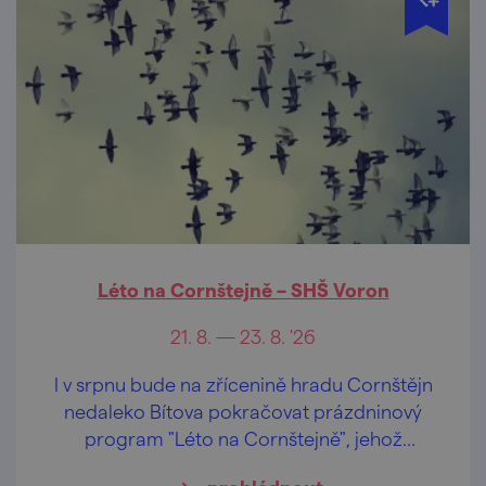
Léto na Cornštejně – SHŠ Voron
21. 8. — 23. 8. '26
I v srpnu bude na zřícenině hradu Cornštějn
nedaleko Bítova pokračovat prázdninový
program "Léto na Cornštejně", jehož
součástí jsou i šermířská vystoupení a