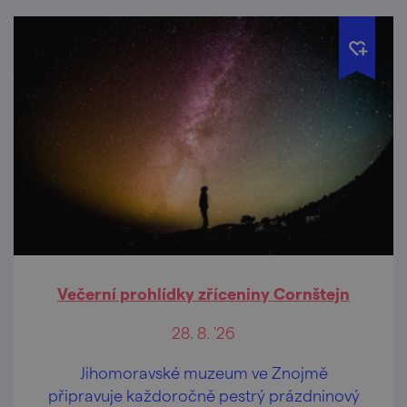
Večerní prohlídky zříceniny Cornštejn
28. 8. '26
Jihomoravské muzeum ve Znojmě
připravuje každoročně pestrý prázdninový