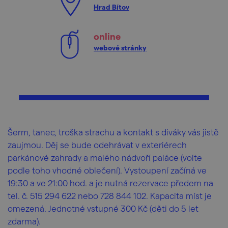
Hrad Bítov
online
webové stránky
Šerm, tanec, troška strachu a kontakt s diváky vás jistě
zaujmou. Děj se bude odehrávat v exteriérech
parkánové zahrady a malého nádvoří paláce (volte
podle toho vhodné oblečení). Vystoupení začíná ve
19:30 a ve 21:00 hod. a je nutná rezervace předem na
tel. č. 515 294 622 nebo 728 844 102. Kapacita míst je
omezená. Jednotné vstupné 300 Kč (děti do 5 let
zdarma).