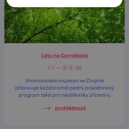
Léto na Cornštejně
1. 7. — 31. 8. '26
Jihomoravské muzeum ve Znojmě
připravuje každoročně pestrý prázdninový
program také pro návštěvníky zříceniny
hradu Cornštejn.
prohlédnout