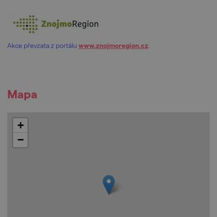
Akce převzata z portálu
www.znojmoregion.cz
.
Mapa
+
−