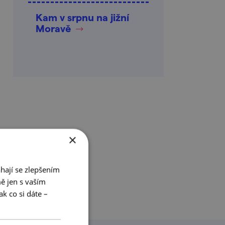
Kam v srpnu na jižní
Moravě
×
hají se zlepšením
ě jen s vaším
k co si dáte –