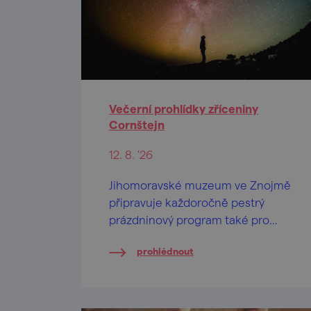
Večerní prohlídky zříceniny
Cornštejn
12. 8. '26
Jihomoravské muzeum ve Znojmě
připravuje každoročně pestrý
prázdninový program také pro
návštěvníky zříceniny hradu
prohlédnout
Cornštejn nedaleko obce Bítov.