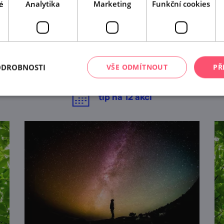
é
Analytika
Marketing
Funkční cookies
A tady už jste byli?
Našli jsme další akce, které by se vám mohly líbit.
ODROBNOSTI
VŠE ODMÍTNOUT
PŘ
Mrkněte na ně.
tip na
12
akcí