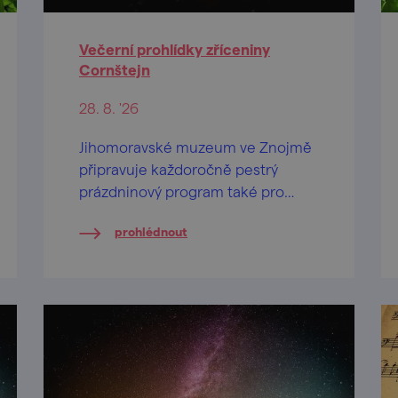
Večerní prohlídky zříceniny
Cornštejn
28. 8. '26
Jihomoravské muzeum ve Znojmě
připravuje každoročně pestrý
prázdninový program také pro
návštěvníky zříceniny hradu
prohlédnout
Cornštejn nedaleko obce Bítov.