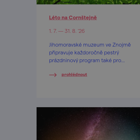
Léto na Cornštejně
1. 7. — 31. 8. '26
Jihomoravské muzeum ve Znojmě
připravuje každoročně pestrý
prázdninový program také pro
návštěvníky zříceniny hradu
prohlédnout
Cornštejn.