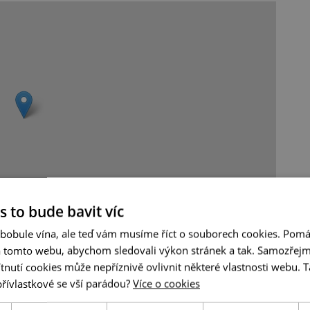
s to bude bavit víc
Leaflet
|
© Seznam.cz a.s. a další
 bobule vína, ale teď vám musíme říct o souborech cookies. Pomá
a tomto webu, abychom sledovali výkon stránek a tak. Samozřejm
utí cookies může nepříznivě ovlivnit některé vlastnosti webu. Ta
přívlastkové se vší parádou?
Více o cookies