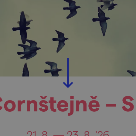
Cornštejně – 
21. 8. — 23. 8. '26