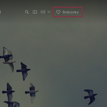
i
CZ
Srdcovky