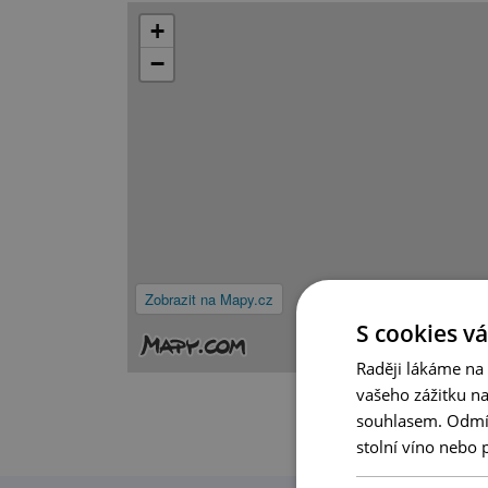
+
−
Zobrazit na Mapy.cz
S cookies vá
Raději lákáme na
vašeho zážitku n
souhlasem. Odmítn
stolní víno nebo 