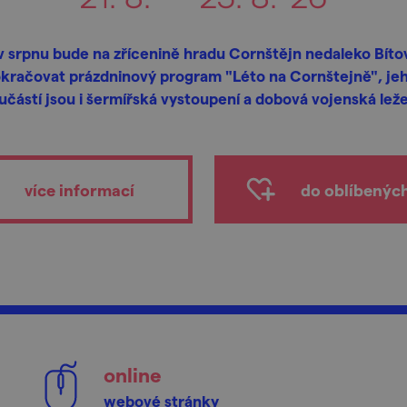
 v srpnu bude na zřícenině hradu Cornštějn nedaleko Bíto
kračovat prázdninový program "Léto na Cornštejně", je
učástí jsou i šermířská vystoupení a dobová vojenská leže
více informací
do oblíbenýc
online
webové stránky