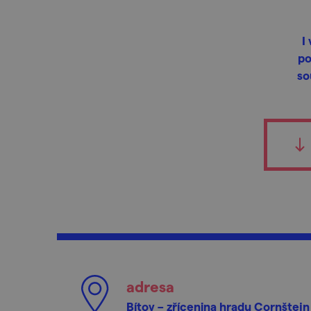
I
po
so
adresa
Bítov – zřícenina hradu Cornštejn