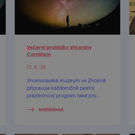
Večerní prohlídky zříceniny
Cornštejn
13. 8. '26
Jihomoravské muzeum ve Znojmě
připravuje každoročně pestrý
prázdninový program také pro
návštěvníky zříceniny hradu
prohlédnout
Cornštejn nedaleko obce Bítov.