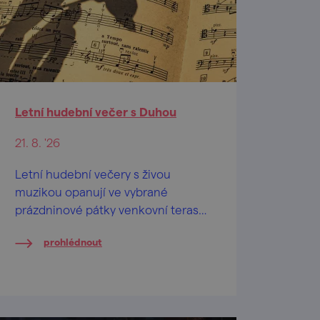
Letní hudební večer s Duhou
21. 8. '26
Letní hudební večery s živou
muzikou opanují ve vybrané
prázdninové pátky venkovní terasy
před Restaurací a penzionem U
prohlédnout
Tesařů i sousedním "sesterským"
Hasičským pivovarem.