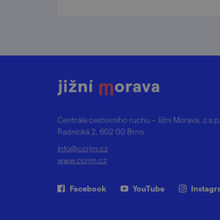
Centrála cestovního ruchu – Jižní Morava, z.s.p
Radnická 2, 602 00 Brno
info@ccrjm.cz
www.ccrjm.cz
Facebook
YouTube
Instag