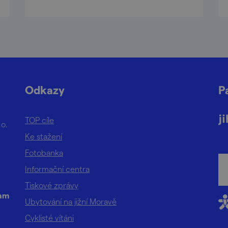
Odkazy
P
TOP cíle
.o.
Ke stažení
Fotobanka
Informační centra
Tiskové zprávy
ram
Ubytování na jižní Moravě
Cyklisté vítáni