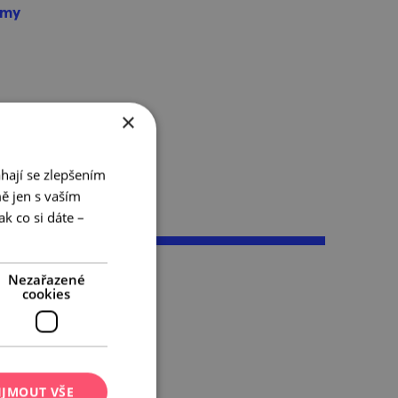
omy
×
hají se zlepšením
ě jen s vaším
k co si dáte –
Nezařazené
cookies
 na záda jen
Vždycky se můžeš
aře nad
IJMOUT VŠE