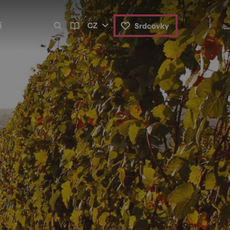
i
CZ
Srdcovky