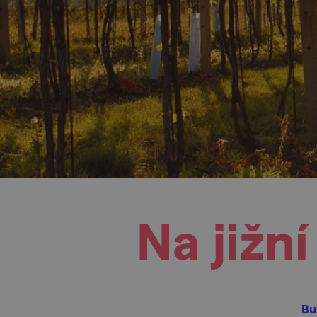
Na jižn
Bu