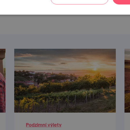
 se nemusíš ostýchat, že někoho neznáš.
Nad burčákem na
s na podzim se nech (s)vést srdcem a naším kalendářem a
Podzimní výlety