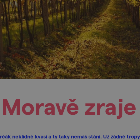
í Moravě zraj
rčák neklidně kvasí a ty taky nemáš stání. Už žádné tropy,