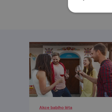
Na jižní Moravě
řeč všichni.
Leto
Akce babího léta