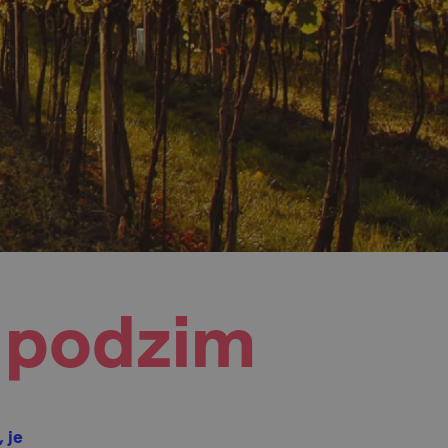
e podzim
 je