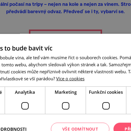
eální počasí na tripy – nejen na kole a nejen za vínem. Str
předvádí barevný odvaz. Předveď se i ty, vybarvi se.
více
s to bude bavit víc
 bobule vína, ale teď vám musíme říct o souborech cookies. Pomá
a tomto webu, abychom sledovali výkon stránek a tak. Samozřejm
utí cookies může nepříznivě ovlivnit některé vlastnosti webu. Ta
přívlastkové se vší parádou?
Více o cookies
é
Analytika
Marketing
Funkční cookies
tování ti stačí nahodit do navigace některý z našich tipů a
Že na podzim hodně prší a je jistější sedět doma u telky? 
mné hospůdce, na zámecké prohlídce nebo ve sklípku u vin
nkou.
ODROBNOSTI
VŠE ODMÍTNOUT
PŘ