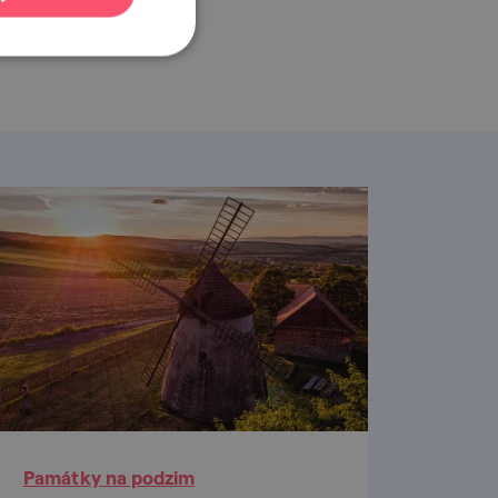
jdou společnou
kcí.
Památky na podzim