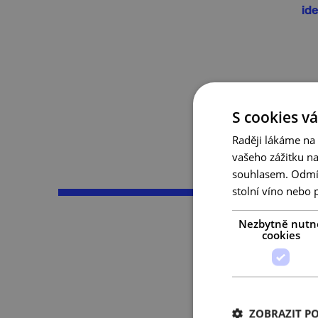
id
S cookies vá
Raději lákáme na
vašeho zážitku n
souhlasem. Odmítn
stolní víno nebo 
Nezbytně nutn
cookies
Na podzimní výle
batoh s limčou. 
schovat v příje
degustační skle
ZOBRAZIT P