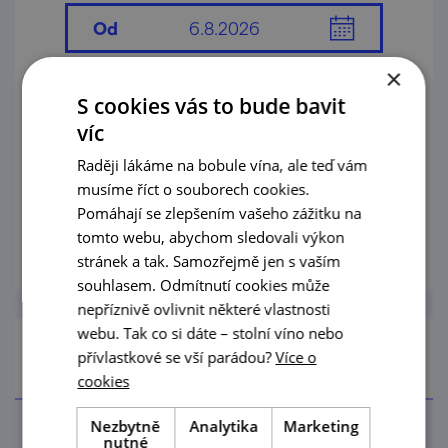
Od
×
Do
S cookies vás to bude bavit
víc
Dnes
Zítra
Raději lákáme na bobule vína, ale teď vám
musíme říct o souborech cookies.
Pomáhají se zlepšením vašeho zážitku na
Tento týden
tomto webu, abychom sledovali výkon
stránek a tak. Samozřejmě jen s vaším
souhlasem. Odmítnutí cookies může
nepříznivě ovlivnit některé vlastnosti
webu. Tak co si dáte – stolní víno nebo
Region
přívlastkové se vší parádou?
Více o
cookies
Nezbytně
Analytika
Marketing
nutné