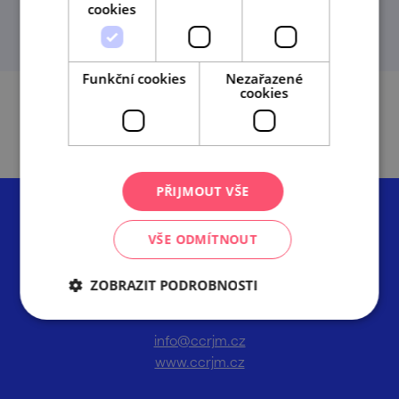
cookies
Funkční cookies
Nezařazené
cookies
PŘIJMOUT VŠE
VŠE ODMÍTNOUT
ZOBRAZIT PODROBNOSTI
Centrála cestovního ruchu – Jižní Morava, z.s.p.o.
Radnická 2, 602 00 Brno
info@ccrjm.cz
www.ccrjm.cz