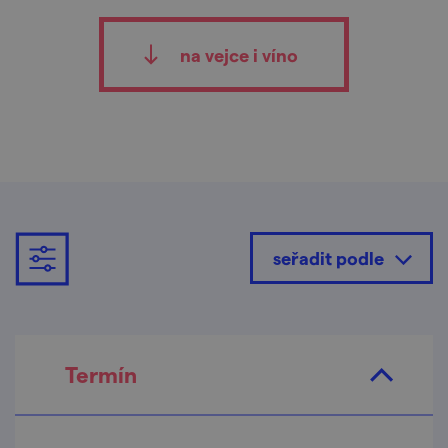
na vejce i víno
seřadit podle
Termín