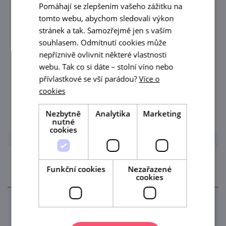
Pomáhají se zlepšením vašeho zážitku na
tomto webu, abychom sledovali výkon
stránek a tak. Samozřejmě jen s vaším
Do
souhlasem. Odmítnutí cookies může
nepříznivě ovlivnit některé vlastnosti
Dnes
Zítra
webu. Tak co si dáte – stolní víno nebo
přívlastkové se vší parádou?
Více o
cookies
Tento týden
Nezbytně
Analytika
Marketing
nutné
cookies
Region
Funkční cookies
Nezařazené
cookies