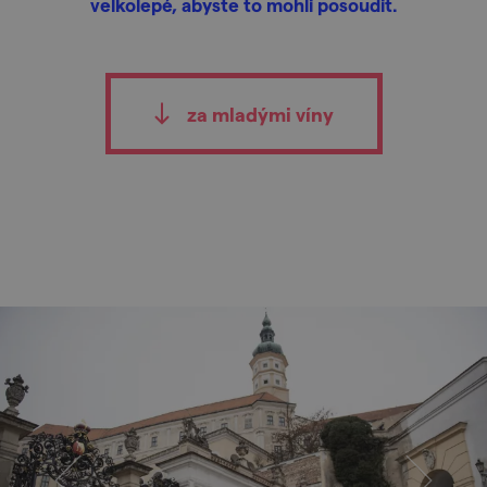
velkolepé, abyste to mohli posoudit.
za mladými víny