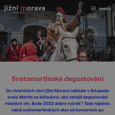
menu
Svatomartinské degustování
Do vinařských obcí jižní Moravy nakluše v listopadu
svatý Martin na běloušovi, aby zahájil degustování
mladých vín. Bude 2022 dobrý ročník? Tady najdete
nálož svatomartinských akcí od komorních po