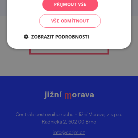
PŘIJMOUT VŠE
VŠE ODMÍTNOUT
ZOBRAZIT PODROBNOSTI
zpět na hlavní výběr
Centrála cestovního ruchu – Jižní Morava, z.s.p.o.
Radnická 2, 602 00 Brno
info@ccrjm.cz