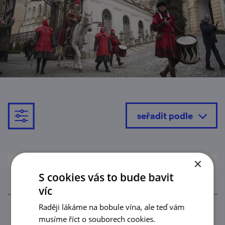
seřadit podle
×
Termín
S cookies vás to bude bavit
víc
Raději lákáme na bobule vína, ale teď vám
musíme říct o souborech cookies.
Od