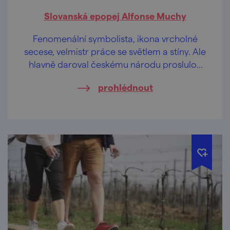
Slovanská epopej Alfonse Muchy
Fenomenální symbolista, ikona vrcholné
secese, velmistr práce se světlem a stíny. Ale
hlavně daroval českému národu proslulou
Slovanskou epopej.
prohlédnout