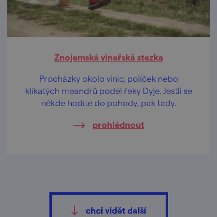
Znojemská vinařská stezka
Procházky okolo vinic, políček nebo
klikatých meandrů podél řeky Dyje. Jestli se
někde hodíte do pohody, pak tady.
prohlédnout
chci vidět další