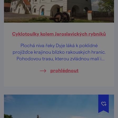
Cyklotoulky kolem Jaroslavických rybníků
Plochá niva řeky Dyje láká k poklidné
projížďce krajinou blízko rakouských hranic.
Pohodovou trasu, kterou zvládnou malí i
velcí, zakončete ve vyhlášené restauraci na
prohlédnout
náměstí.