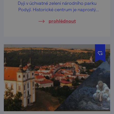
Dyji v úchvatné zeleni národního parku
Podyjí. Historické centrum je naprostý
klenot a víno, pivo i kávu tu servírují famózní!
prohlédnout