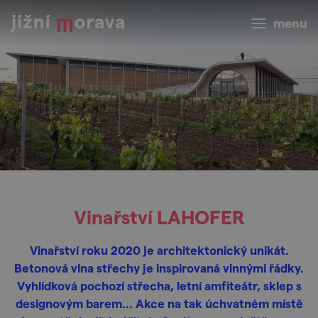
menu
Vinařství LAHOFER
Vinařství roku 2020 je architektonický unikát.
Betonová vlna střechy je inspirovaná vinnými řádky.
Vyhlídková pochozí střecha, letní amfiteátr, sklep s
designovým barem... Akce na tak úchvatném místě