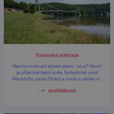
Vranovská přehrada
Není to moře ani alpské pleso… no a? Hlavní
je příjemně teplá voda, fantastické okolí
Národního parku Podyjí a hrady a zámky na
dosah i dohled.
prohlédnout