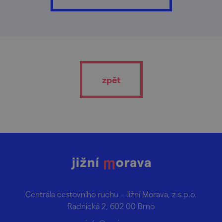
zpět
Centrála cestovního ruchu – Jižní Morava, z.s.p.o.
Radnická 2, 602 00 Brno