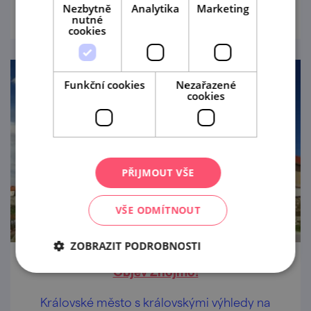
Nezbytně
Analytika
Marketing
nutné
cookies
Funkční cookies
Nezařazené
cookies
PŘIJMOUT VŠE
VŠE ODMÍTNOUT
ZOBRAZIT PODROBNOSTI
Objev Znojmo!
Královské město s královskými výhledy na