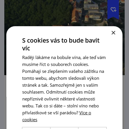
×
S cookies vás to bude bavit
víc
Raději lákáme na bobule vína, ale teď vám
musíme říct o souborech cookies.
Pomáhají se zlepšením vašeho zážitku na
tomto webu, abychom sledovali výkon
stránek a tak. Samozřejmě jen s vaším
Křížem krážem za Znojemským hradem
souhlasem. Odmítnutí cookies může
nepříznivě ovlivnit některé vlastnosti
Potrénujte fyzičku v Gránickém údolí.
webu. Tak co si dáte – stolní víno nebo
Odměny připraveny - výhledy a poctivé pivo
přívlastkové se vší parádou?
Více o
z městského pivovaru!
cookies
prohlédnout