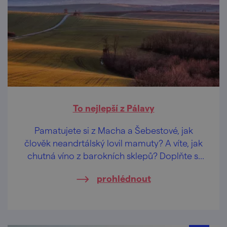
To nejlepší z Pálavy
Pamatujete si z Macha a Šebestové, jak
člověk neandrtálský lovil mamuty? A víte, jak
chutná víno z barokních sklepů? Doplňte si
odbornost na Pálavě!
prohlédnout