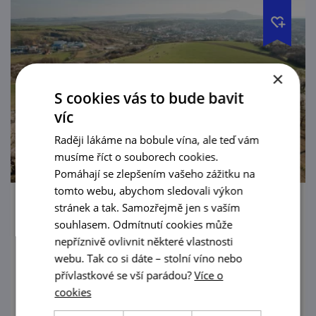
×
S cookies vás to bude bavit
víc
Raději lákáme na bobule vína, ale teď vám
musíme říct o souborech cookies.
Pomáhají se zlepšením vašeho zážitku na
tomto webu, abychom sledovali výkon
stránek a tak. Samozřejmě jen s vaším
Tři hustopečské oříšky
souhlasem. Odmítnutí cookies může
nepříznivě ovlivnit některé vlastnosti
Slyšeli jste o mandloňových sadech a tamní
webu. Tak co si dáte – stolní víno nebo
rozhledně? Určitě ano! Objevte tento
přívlastkové se vší parádou?
Více o
evropský unikát a rozlouskněte i další
cookies
poklady Hustopečska!
prohlédnout