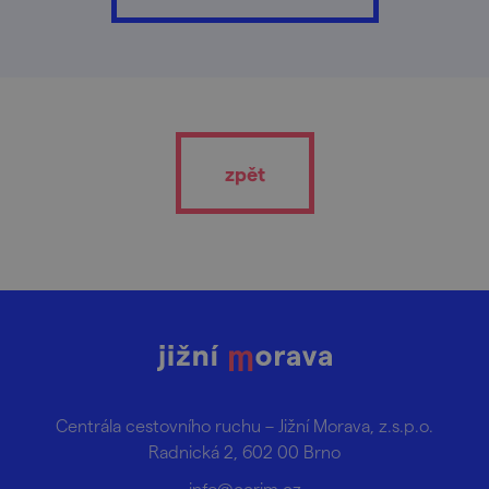
zpět
Centrála cestovního ruchu – Jižní Morava, z.s.p.o.
Radnická 2, 602 00 Brno
info@ccrjm.cz