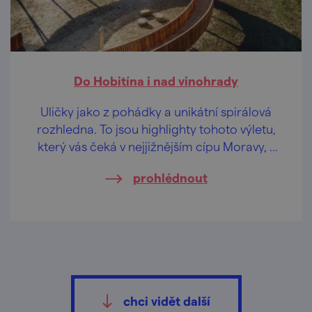
Do Hobitína i nad vinohrady
Uličky jako z pohádky a unikátní spirálová
rozhledna. To jsou highlighty tohoto výletu,
který vás čeká v nejjižnějším cípu Moravy, v
oblasti Modrých hor.
prohlédnout
chci vidět další