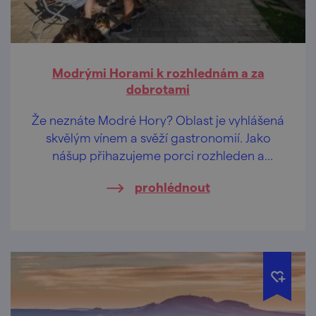
Modrými Horami k rozhlednám a za
dobrotami
Že neznáte Modré Hory? Oblast je vyhlášená
skvělým vínem a svěží gastronomií. Jako
nášup přihazujeme porci rozhleden a
vyhlídek!
prohlédnout