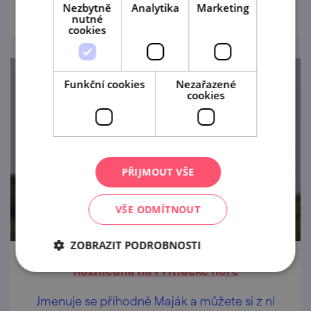
Nezbytně
Analytika
Marketing
nutné
cookies
Funkční cookies
Nezařazené
cookies
PŘIJMOUT VŠE
VŠE ODMÍTNOUT
ZOBRAZIT PODROBNOSTI
Rozhledna na Přítlucké hoře
Jmenuje se příhodně Maják a můžete si z ní