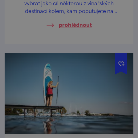
vybrat jako cíl některou z vinařských
destinací kolem, kam poputujete na
degustaci.
prohlédnout