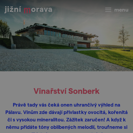
menu
Vinařství Sonberk
Právě tady vás čeká onen uhrančivý výhled na
Pálavu. Vínům zde dávají přívlastky ovocitá, kořenitá
či s vysokou mineralitou. Zážitek zaručen! A když k
němu přidáte tóny oblíbených melodií, troufneme si