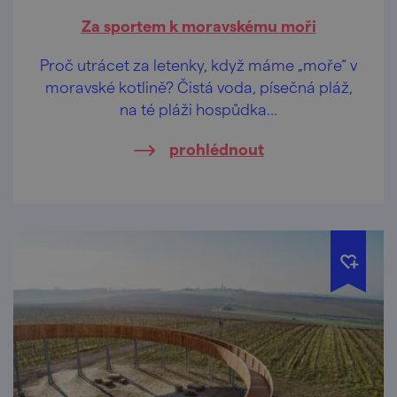
Za sportem k moravskému moři
Proč utrácet za letenky, když máme „moře“ v
moravské kotlině? Čistá voda, písečná pláž,
na té pláži hospůdka…
prohlédnout