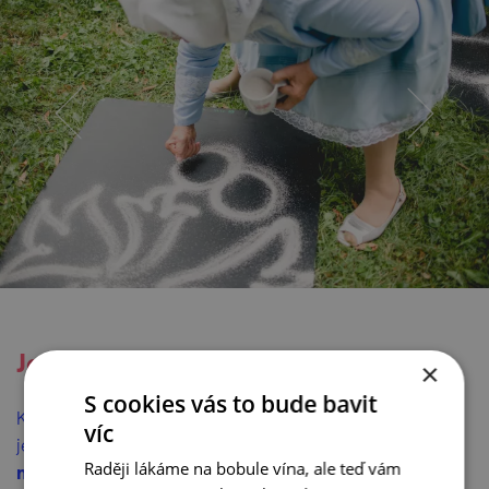
Je to písek, není to písek…
×
S cookies vás to bude bavit
Kdysi místní používali písek z meze za dědinou. Dnes
víc
je to
písek z kyjovské sklárny napůl smíchaný s
Raději lákáme na bobule vína, ale teď vám
moukou
. Na závěr je dobré dílo pokropit vodou z