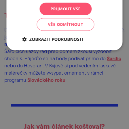
PŘIJMOUT VŠE
Tohle malování vás bude bavit!
VŠE ODMÍTNOUT
Doba, kdy ulice zdobily vysypávané obrázky pravidelně,
je minulostí. Přesto
nevšední tradice zažívá v
ZOBRAZIT PODROBNOSTI
mikroregionu vzestupný zájem
. O hodech si v
Šardicích každý rád před domem zkouší vyzdobit
chodník. Přijeďte se na hody podívat přímo do
Šardic
nebo do Hovoran. V Kyjově si pod vedením laskavé
malérečky můžete vysypat ornament v rámci
programu
Slováckého roku
.
Jak vám článek koštoval?