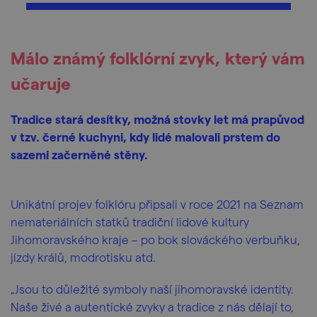
Málo známý folklórní zvyk, který vám
učaruje
Tradice stará desítky, možná stovky let má prapůvod
v tzv. černé kuchyni, kdy lidé malovali prstem do
sazemi začerněné stěny.
Unikátní projev folklóru připsali v roce 2021 na Seznam
nemateriálních statků tradiční lidové kultury
Jihomoravského kraje – po bok slováckého verbuňku,
jízdy králů, modrotisku atd.
„Jsou to důležité symboly naší jihomoravské identity.
Naše živé a autentické zvyky a tradice z nás dělají to,