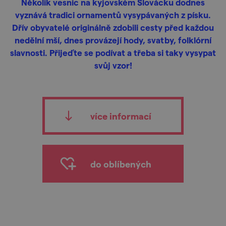
Několik vesnic na kyjovském Slovácku dodnes
vyznává tradici ornamentů vysypávaných z písku.
Dřív obyvatelé originálně zdobili cesty před každou
nedělní mší, dnes provázejí hody, svatby, folklórní
slavnosti. Přijeďte se podívat a třeba si taky vysypat
svůj vzor!
více informací
do oblíbených