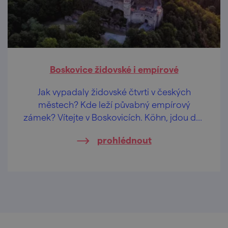
Boskovice židovské i empírové
Jak vypadaly židovské čtvrti v českých
městech? Kde leží půvabný empírový
zámek? Vítejte v Boskovicích. Köhn, jdou dál,
tady se nudit nebudou!
prohlédnout