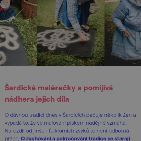
Šardické malérečky a pomíjivá
nádhera jejich díla
O dávnou tradici dnes v Šardicích pečuje několik žen a
vypadá to, že se malování pískem nadějně vzmáhá.
Narozdíl od jiných folklorních zvyků to není odborná
práce.
O zachování a pokračování tradice se starají