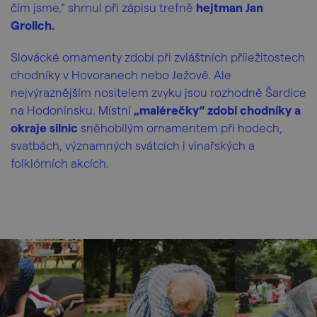
čím jsme,“ shrnul při zápisu trefně
hejtman Jan
Grolich.
Slovácké ornamenty zdobí při zvláštních příležitostech
chodníky v Hovoranech nebo Ježově. Ale
nejvýraznějším nositelem zvyku jsou rozhodně Šardice
na Hodonínsku. Místní
„malérečky“ zdobí chodníky a
okraje silnic
sněhobílým ornamentem při hodech,
svatbách, významných svátcích i vinařských a
folklórních akcích.