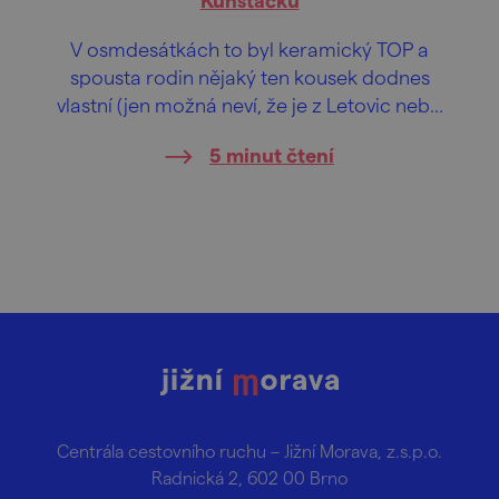
V osmdesátkách to byl keramický TOP a
spousta rodin nějaký ten kousek dodnes
vlastní (jen možná neví, že je z Letovic nebo
Kunštátu). Muzeum umění až v dalekém
5 minut čtení
Dallasu věnuje téhle jedinečné kráse část
expozice, mají ji v Hemingwayově domě na
Floridě. Pojďte obdivovat, je co.
Centrála cestovního ruchu – Jižní Morava, z.s.p.o.
Radnická 2, 602 00 Brno