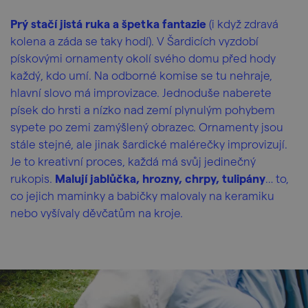
Prý stačí jistá ruka a špetka fantazie
(i když zdravá
kolena a záda se taky hodí). V Šardicích vyzdobí
pískovými ornamenty okolí svého domu před hody
každý, kdo umí. Na odborné komise se tu nehraje,
hlavní slovo má improvizace. Jednoduše naberete
písek do hrsti a nízko nad zemí plynulým pohybem
sypete po zemi zamýšlený obrazec. Ornamenty jsou
stále stejné, ale jinak šardické malérečky improvizují.
Je to kreativní proces, každá má svůj jedinečný
rukopis.
Malují jablůčka, hrozny, chrpy, tulipány
… to,
co jejich maminky a babičky malovaly na keramiku
nebo vyšívaly děvčatům na kroje.