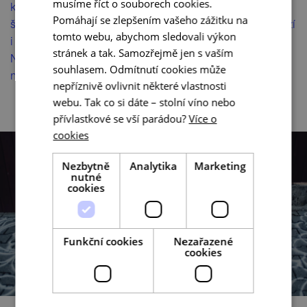
musíme říct o souborech cookies.
konvičky nebo rozprašovače – vlhká mouka hmotu
Pomáhají se zlepšením vašeho zážitku na
šikovně zafixuje. Dílo pak na dlažbě nebo asfaltu vydrží
tomto webu, abychom sledovali výkon
i celé týdny. Tedy pokud příroda a počasí dovolí.
stránek a tak. Samozřejmě jen s vaším
Nepřítelem pískovaných vzorů je vítr, déšť… a také
souhlasem. Odmítnutí cookies může
mravenci, kteří si rádi pochutnají na mouce.
nepříznivě ovlivnit některé vlastnosti
webu. Tak co si dáte – stolní víno nebo
přívlastkové se vší parádou?
Více o
cookies
Nezbytně
Analytika
Marketing
nutné
cookies
Funkční cookies
Nezařazené
cookies