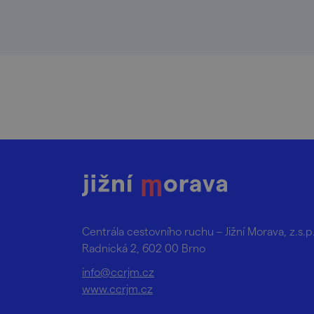
Centrála cestovního ruchu – Jižní Morava, z.s.p
Radnická 2, 602 00 Brno
info@ccrjm.cz
www.ccrjm.cz