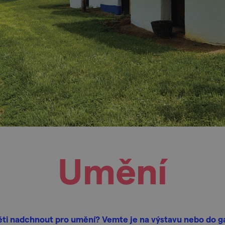
Umění
ěti nadchnout pro umění? Vemte je na výstavu nebo do ga