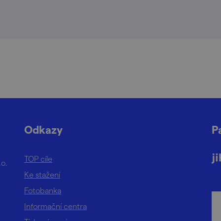
Odkazy
P
TOP cíle
.o.
Ke stažení
Fotobanka
Informační centra