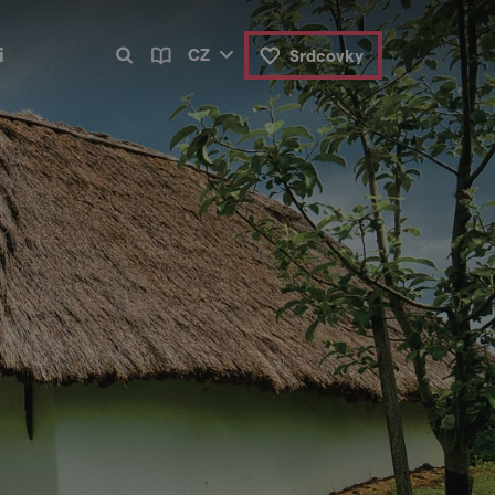
i
CZ
Srdcovky