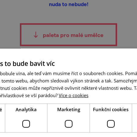
nuda to nebude!
paleta pro malé umělce
s to bude bavit víc
 bobule vína, ale teď vám musíme říct o souborech cookies. Pomá
a tomto webu, abychom sledovali výkon stránek a tak. Samozřejm
utí cookies může nepříznivě ovlivnit některé vlastnosti webu. Ta
přívlastkové se vší parádou?
Více o cookies
tip na
2
výsledků
é
Analytika
Marketing
Funkční cookies