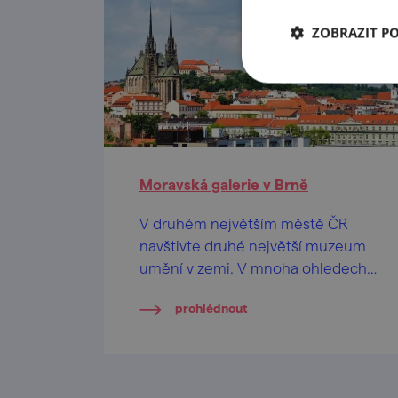
ZOBRAZIT P
Moravská galerie v Brně
V druhém největším městě ČR
navštivte druhé největší muzeum
umění v zemi. V mnoha ohledech
je to jednička!
prohlédnout