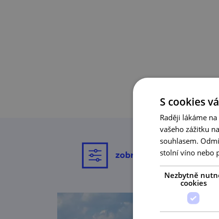
S cookies vá
Raději lákáme na
vašeho zážitku n
souhlasem. Odmítn
stolní víno nebo 
zobrazit filtrování
Nezbytně nutn
cookies