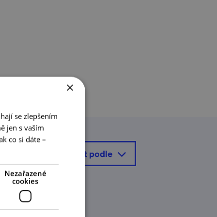
×
hají se zlepšením
ě jen s vaším
k co si dáte –
seřadit podle
Nezařazené
cookies