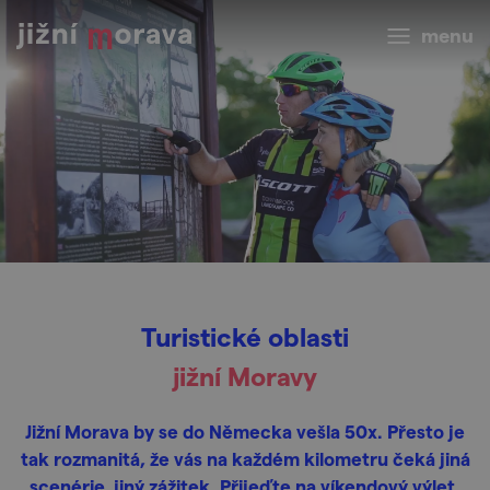
menu
Turistické oblasti
jižní Moravy
Jižní Morava by se do Německa vešla 50x. Přesto je
tak rozmanitá, že vás na každém kilometru čeká jiná
scenérie, jiný zážitek. Přijeďte na víkendový výlet.