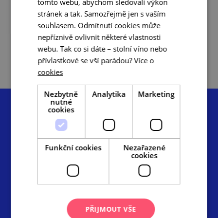
tomto webu, abychom sledovali výkon
Znojemsko
stránek a tak. Samozřejmě jen s vaším
a Podyjí
Slovácko
souhlasem. Odmítnutí cookies může
nepříznivě ovlivnit některé vlastnosti
Pálava
webu. Tak co si dáte – stolní víno nebo
a Lednicko-
Valtický
přívlastkové se vší parádou?
Více o
areál
cookies
Nezbytně
Analytika
Marketing
nutné
cookies
Funkční cookies
Nezařazené
Centrála cestovního ruchu – Jižní Morava, z.s.p.o.
cookies
Radnická 2, 602 00 Brno
info@ccrjm.cz
www.ccrjm.cz
PŘIJMOUT VŠE
Facebook
YouTube
Instagram