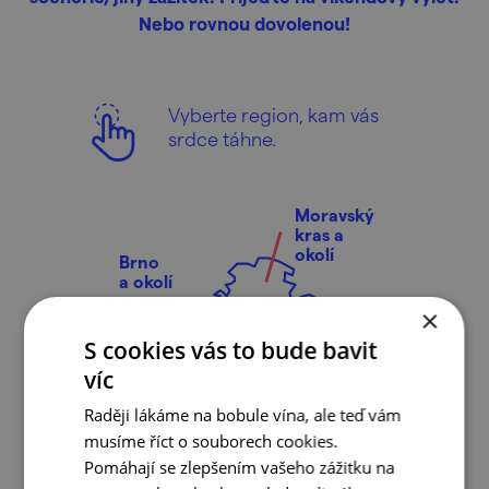
Nebo rovnou dovolenou!
Vyberte region, kam vás
srdce táhne.
Moravský
kras a
okolí
Brno
a okolí
×
S cookies vás to bude bavit
víc
Raději lákáme na bobule vína, ale teď vám
musíme říct o souborech cookies.
Pomáhají se zlepšením vašeho zážitku na